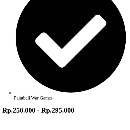
Paintball War Games
Rp.250.000 - Rp.295.000