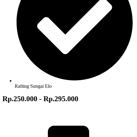
Rafting Sungai Elo
Rp.250.000 - Rp.295.000