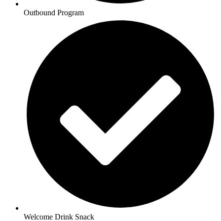
Outbound Program
Welcome Drink Snack