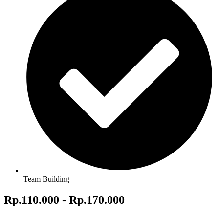
Team Building
Rp.110.000 - Rp.170.000