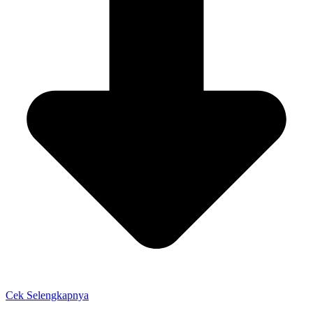
Cek Selengkapnya