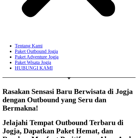
Tentang Kami
Paket Outbound Jogja
Paket Adventure Jogja
Paket Wisata Jogja
HUBUNGI KAMI
Rasakan Sensasi Baru Berwisata di Jogja
dengan Outbound yang Seru dan
Bermakna!
Jelajahi Tempat Outbound Terbaru di
Jogja, Dapatkan Paket Hemat, dan