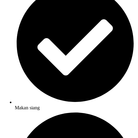
Makan siang