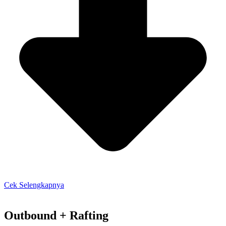
Cek Selengkapnya
Outbound + Rafting