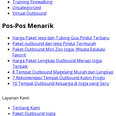
Training Firewalking
Uncategorized
Virtual Outbound
Pos-Pos Menarik
Harga Paket Jeep dan Tubing Goa Pindul Terbaru
Paket outbound dan Jeep Pindul Termurah
Paket Outbound Mini Zoo Jogja, Wisata Edukasi
Favorit
Harga Paket Lengkap Outbound Merapi Jogja
Terbaik
8 Tempat Outbound Magelang Murah dan Lengkap
7 Rekomendasi Tempat Outbound Kulon Progo
10 Tempat Outbound Keluarga di Jogja yang Seru
Layanan Kami
Tentang Kami
Paket Outbound Jogja