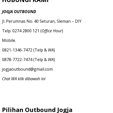
JOGJA OUTBOUND
Jl. Perumnas No. 40 Seturan, Sleman – DIY
Telp. 0274 2800 121 (
Office Hour
)
Mobile.
0821-1346-7472 (Telp &
WA
)
0878-7722-7474 (Telp &
WA
)
jogjaoutbound@gmail.com
Chat WA klik dibawah ini
Pilihan Outbound Jogja