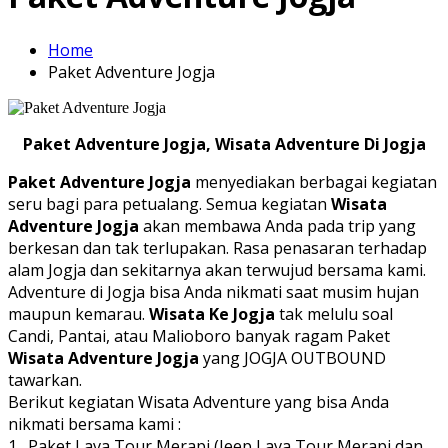
Home
Paket Adventure Jogja
Paket Adventure Jogja, Wisata Adventure Di Jogja
Paket Adventure Jogja
menyediakan berbagai kegiatan
seru bagi para petualang. Semua kegiatan
Wisata
Adventure Jogja
akan membawa Anda pada trip yang
berkesan dan tak terlupakan. Rasa penasaran terhadap
alam Jogja dan sekitarnya akan terwujud bersama kami.
Adventure di Jogja bisa Anda nikmati saat musim hujan
maupun kemarau.
Wisata Ke Jogja
tak melulu soal
Candi, Pantai, atau Malioboro banyak ragam Paket
Wisata Adventure Jogja
yang JOGJA OUTBOUND
tawarkan.
Berikut kegiatan Wisata Adventure yang bisa Anda
nikmati bersama kami :
1. Paket Lava Tour Merapi (Jeep Lava Tour Merapi dan