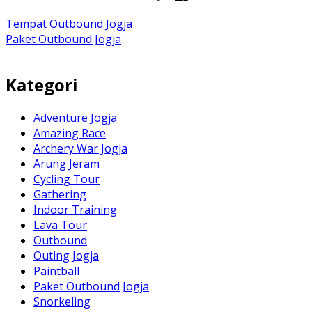
Tempat Outbound Jogja
Paket Outbound Jogja
Kategori
Adventure Jogja
Amazing Race
Archery War Jogja
Arung Jeram
Cycling Tour
Gathering
Indoor Training
Lava Tour
Outbound
Outing Jogja
Paintball
Paket Outbound Jogja
Snorkeling