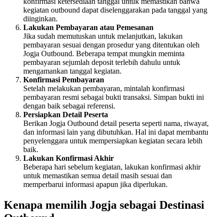
konfirmasi ketersediaan tanggal untuk memastikan bahwa
kegiatan outbound dapat diselenggarakan pada tanggal yang
diinginkan.
Lakukan Pembayaran atau Pemesanan
Jika sudah memutuskan untuk melanjutkan, lakukan
pembayaran sesuai dengan prosedur yang ditentukan oleh
Jogja Outbound. Beberapa tempat mungkin meminta
pembayaran sejumlah deposit terlebih dahulu untuk
mengamankan tanggal kegiatan.
Konfirmasi Pembayaran
Setelah melakukan pembayaran, mintalah konfirmasi
pembayaran resmi sebagai bukti transaksi. Simpan bukti ini
dengan baik sebagai referensi.
Persiapkan Detail Peserta
Berikan Jogja Outbound detail peserta seperti nama, riwayat,
dan informasi lain yang dibutuhkan. Hal ini dapat membantu
penyelenggara untuk mempersiapkan kegiatan secara lebih
baik.
Lakukan Konfirmasi Akhir
Beberapa hari sebelum kegiatan, lakukan konfirmasi akhir
untuk memastikan semua detail masih sesuai dan
memperbarui informasi apapun jika diperlukan.
Kenapa memilih Jogja sebagai Destinasi