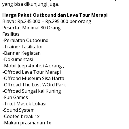
yang bisa dikunjungi juga.
Harga Paket Outbound dan Lava Tour Merapi
Biaya : Rp.245.000 – Rp.295.000 per orang
Peserta : Minimal 30 Orang
Fasilitas :
-Peralatan Outbound
-Trainer Fasilitator
-Banner Kegiatan
-Dokumentasi
-Mobil Jeep 4 x 4 isi 4 orang ,
-Offroad Lava Tour Merapi
-Offroad Museum Sisa Harta
-Offroad The Lost WOrd Park
-Offroad Sungai kaliKuning
-Fun Games
-Tiket Masuk Lokasi
-Sound System
-Coofee break 1x
-Makan prasmanan 1x