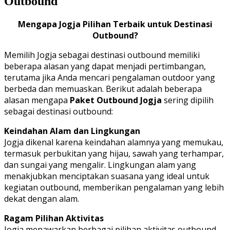
Outbound
Mengapa Jogja Pilihan Terbaik untuk Destinasi
Outbound?
Memilih Jogja sebagai destinasi outbound memiliki
beberapa alasan yang dapat menjadi pertimbangan,
terutama jika Anda mencari pengalaman outdoor yang
berbeda dan memuaskan. Berikut adalah beberapa
alasan mengapa
Paket Outbound Jogja
sering dipilih
sebagai destinasi outbound:
Keindahan Alam dan Lingkungan
Jogja dikenal karena keindahan alamnya yang memukau,
termasuk perbukitan yang hijau, sawah yang terhampar,
dan sungai yang mengalir. Lingkungan alam yang
menakjubkan menciptakan suasana yang ideal untuk
kegiatan outbound, memberikan pengalaman yang lebih
dekat dengan alam.
Ragam Pilihan Aktivitas
Jogja menawarkan berbagai pilihan aktivitas outbound,