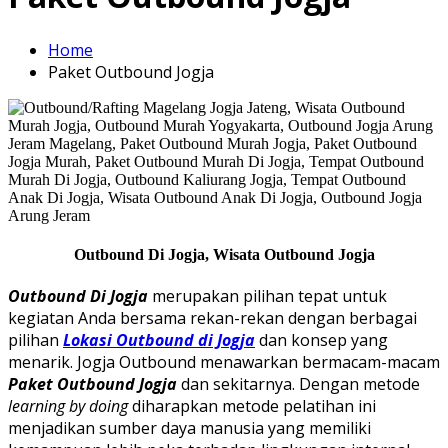
Home
Paket Outbound Jogja
Outbound Di Jogja, Wisata Out
bound Jogja
Outbound Di Jogja
merupakan pilihan tepat untuk
kegiatan Anda bersama rekan-rekan dengan berbagai
pilihan
Lokasi Outbound di Jogja
dan konsep yang
menarik. Jogja Outbound menawarkan bermacam-macam
Paket Outbound Jogja
dan sekitarnya. Dengan metode
learning by doing
diharapkan metode pelatihan ini
menjadikan sumber daya manusia yang memiliki