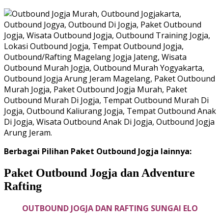
Berbagai Pilihan Paket Outbound Jogja lainnya:
Paket Outbound Jogja dan Adventure
Rafting
OUTBOUND JOGJA DAN RAFTING SUNGAI ELO