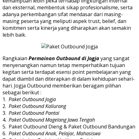
kemampuan lebih peka terhadap lingkungan internal
dan eksternal, membentuk sikap profesionalisme, serta
adanya perkembangan sifat mendasar dari masing-
masing peserta yang meliputi aspek trust, belief, dan
komitmen serta kinerja yang diharapkan akan semakin
lebih baik.
Rangkaian
Permainan Outbound di Jogja
yang sangat
menyenangkan namun tetap memperhatikan tujuan
kegitan serta terdapat esensi point pembelajaran yang
dapat diambil dan diterapkan di dalam kehidupan sehari-
hari. Jogja Outbound memberikan beragam pilihan
sebagai berikut :
1.
Paket Outbound Jogja
2.
Paket Outbound Kaliurang
3.
Paket Outbound Pantai
4.
Paket Outbound Magelang Jawa Tengah
5. Paket Outbound Dieng & Paket Outbound Bandungan
6.
Paket Outbound Anak, Pelajar, Mahasiswa