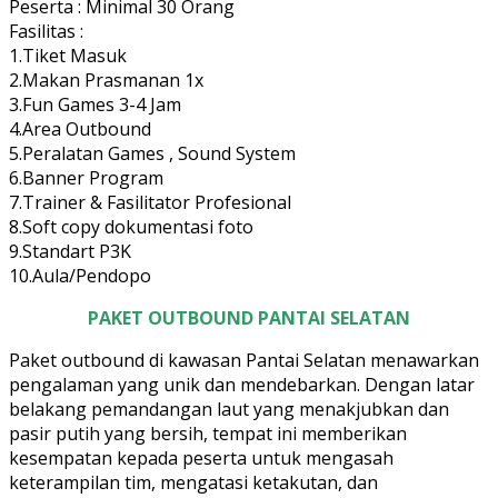
Peserta : Minimal 30 Orang
Fasilitas :
1.Tiket Masuk
2.Makan Prasmanan 1x
3.Fun Games 3-4 Jam
4.Area Outbound
5.Peralatan Games , Sound System
6.Banner Program
7.Trainer & Fasilitator Profesional
8.Soft copy dokumentasi foto
9.Standart P3K
10.Aula/Pendopo
PAKET OUTBOUND PANTAI SELATAN
Paket outbound di kawasan Pantai Selatan menawarkan
pengalaman yang unik dan mendebarkan. Dengan latar
belakang pemandangan laut yang menakjubkan dan
pasir putih yang bersih, tempat ini memberikan
kesempatan kepada peserta untuk mengasah
keterampilan tim, mengatasi ketakutan, dan