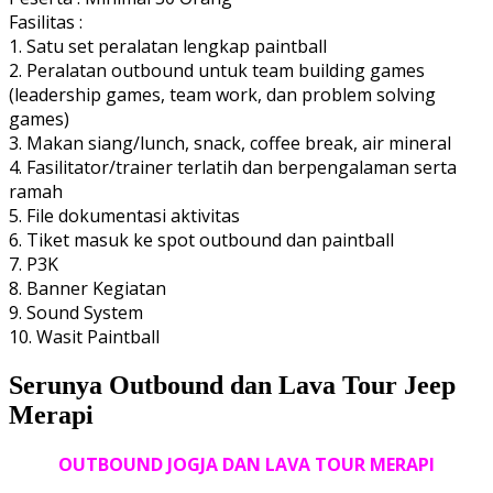
Fasilitas :
1. Satu set peralatan lengkap paintball
2. Peralatan outbound untuk team building games
(leadership games, team work, dan problem solving
games)
3. Makan siang/lunch, snack, coffee break, air mineral
4. Fasilitator/trainer terlatih dan berpengalaman serta
ramah
5. File dokumentasi aktivitas
6. Tiket masuk ke spot outbound dan paintball
7. P3K
8. Banner Kegiatan
9. Sound System
10. Wasit Paintball
Serunya Outbound dan Lava Tour Jeep
Merapi
OUTBOUND JOGJA DAN LAVA TOUR MERAPI