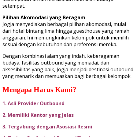
setempat.
Pilihan Akomodasi yang Beragam
Jogja menyediakan berbagai pilihan akomodasi, mulai
dari hotel bintang lima hingga guesthouse yang ramah
anggaran. Ini memungkinkan kelompok untuk memilih
sesuai dengan kebutuhan dan preferensi mereka.
Dengan kombinasi alam yang indah, keberagaman
budaya, fasilitas outbound yang memadai, dan
aksesibilitas yang baik, Jogja menjadi destinasi outbound
yang menarik dan memuaskan bagi berbagai kelompok.
Mengapa Harus Kami?
1. Asli Provider Outbound
2. Memiliki Kantor yang Jelas
3. Tergabung dengan Asosiasi Resmi