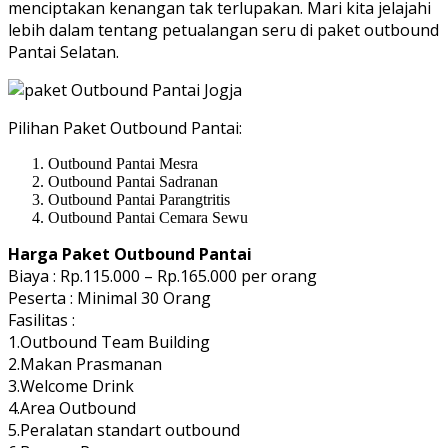
menciptakan kenangan tak terlupakan. Mari kita jelajahi
lebih dalam tentang petualangan seru di paket outbound
Pantai Selatan.
Pilihan Paket Outbound Pantai:
Outbound Pantai Mesra
Outbound Pantai Sadranan
Outbound Pantai Parangtritis
Outbound Pantai Cemara Sewu
Harga Paket Outbound Pantai
Biaya : Rp.115.000 – Rp.165.000 per orang
Peserta : Minimal 30 Orang
Fasilitas :
1.Outbound Team Building
2.Makan Prasmanan
3.Welcome Drink
4.Area Outbound
5.Peralatan standart outbound