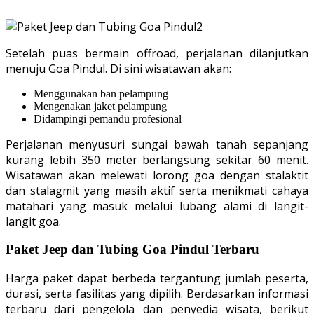
Setelah puas bermain offroad, perjalanan dilanjutkan
menuju Goa Pindul. Di sini wisatawan akan:
Menggunakan ban pelampung
Mengenakan jaket pelampung
Didampingi pemandu profesional
Perjalanan menyusuri sungai bawah tanah sepanjang
kurang lebih 350 meter berlangsung sekitar 60 menit.
Wisatawan akan melewati lorong goa dengan stalaktit
dan stalagmit yang masih aktif serta menikmati cahaya
matahari yang masuk melalui lubang alami di langit-
langit goa.
Paket Jeep dan Tubing Goa Pindul Terbaru
Harga paket dapat berbeda tergantung jumlah peserta,
durasi, serta fasilitas yang dipilih. Berdasarkan informasi
terbaru dari pengelola dan penyedia wisata, berikut