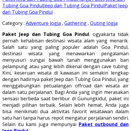
Tubing Goa Pindul
Jeep dan Tubing Goa Pindul
Paket Jeep
dan Tubing Goa Pindul
Category :
Adventure Jogja
,
Gathering
,
Outing Jogja
Paket Jeep dan Tubing Goa Pindul
. ogyakarta tidak
pernah kehabisan destinasi wisata alam yang menarik.
Salah satu yang paling populer adalah Goa Pindul,
destinasi wisata yang menawarkan pengalaman
menyusuri sungai bawah tanah menggunakan ban
pelampung atau yang lebih dikenal dengan cave tubing.
Kini, keseruan wisata di kawasan ini semakin lengkap
dengan hadirnya paket Jeep dan Tubing Goa Pindul, yang
menggabungkan petualangan offroad dan wisata air
dalam satu perjalanan. Bagi Anda yang ingin merasakan
sensasi berbeda saat berlibur di Gunungkidul, paket ini
menjadi pilihan terbaik. Selain lebih hemat, Anda juga
bisa menikmati dua aktivitas favorit wisatawan dalam
satu hari tanpa harus repot mengatur perjalanan sendiri.
Selain itu kami juga mempunyai
Paket outbound dan
Jeep Pindul.