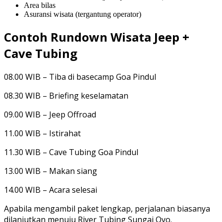
Area bilas
Asuransi wisata (tergantung operator)
Contoh Rundown Wisata Jeep +
Cave Tubing
08.00 WIB – Tiba di basecamp Goa Pindul
08.30 WIB – Briefing keselamatan
09.00 WIB – Jeep Offroad
11.00 WIB – Istirahat
11.30 WIB – Cave Tubing Goa Pindul
13.00 WIB – Makan siang
14.00 WIB – Acara selesai
Apabila mengambil paket lengkap, perjalanan biasanya
dilanjutkan menuju River Tubing Sungai Oyo.