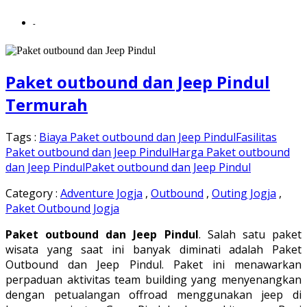
-
Paket outbound dan Jeep Pindul
Termurah
Tags :
Biaya Paket outbound dan Jeep Pindul
Fasilitas
Paket outbound dan Jeep Pindul
Harga Paket outbound
dan Jeep Pindul
Paket outbound dan Jeep Pindul
Category :
Adventure Jogja
,
Outbound
,
Outing Jogja
,
Paket Outbound Jogja
Paket outbound dan Jeep Pindul
. Salah satu paket
wisata yang saat ini banyak diminati adalah Paket
Outbound dan Jeep Pindul. Paket ini menawarkan
perpaduan aktivitas team building yang menyenangkan
dengan petualangan offroad menggunakan jeep di