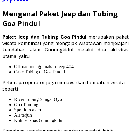
Mengenal Paket Jeep dan Tubing
Goa Pindul
Paket Jeep dan Tubing Goa Pindul
merupakan paket
wisata kombinasi yang mengajak wisatawan menjelajahi
keindahan alam Gunungkidul melalui dua aktivitas
utama, yaitu:
Offroad menggunakan Jeep 4×4
Cave Tubing di Goa Pindul
Beberapa operator juga menawarkan tambahan wisata
seperti:
River Tubing Sungai Oyo
Goa Tanding
Spot foto alam
Air terjun
Kuliner khas Gunungkidul