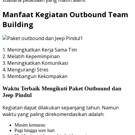
Manfaat Kegiatan Outbound Team
Building
1. Meningkatkan Kerja Sama Tim
2. Melatih Kepemimpinan
3. Meningkatkan Komunikasi
4. Mengurangi Stres
5. Membangun Kekompakan
Waktu Terbaik Mengikuti Paket Outbound dan
Jeep Pindul
Kegiatan dapat dilakukan sepanjang tahun. Namun
waktu yang paling direkomendasikan adalah:
Musim kemarau
Pagi hingga sore hari