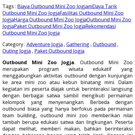
Tags :
Biaya Outbound Mini Zoo Jogjam
Daya Tarik
Outbound Mini Zoo Jogja
Fasilitas Outbound Mini Zoo
Jogja
Harga Outbound Mini Zoo Jogja
Outbound Mini Zoo
Jogja
Paket Outbound Mini Zoo Jogja
Rekomendasi
Outbound Mini Zoo Jogja
Category :
Adventure Jogja
,
Gathering
,
Outbound
,
Outing Jogja
,
Paket Outbound Jogja
Outbound Mini Zoo Jogja
. Outbound Mini Zoo
merupakan program wisata edukatif yang
menggabungkan aktivitas outbound dengan kunjungan
ke area mini zoo atau kebun binatang mini. Dalam
kegiatan ini peserta diajak untuk berinteraksi langsung
dengan berbagai satwa sambil mengikuti permainan
kelompok yang menyenangkan. Berbeda dengan
outbound biasa yang hanya berfokus pada permainan
team building, outbound mini zoo memberikan nilai
tambah berupa edukasi satwa dan lingkungan. Peserta
dapat melihat, memberi makan, bahkan berinteraksi