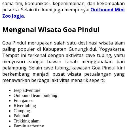
sama tim, komunikasi, kepemimpinan, dan kekompakan
peserta. Selain itu kami juga mempunyai
Outbound Mini
Zoo Jogja.
Mengenal Wisata Goa Pindul
Goa Pindul merupakan salah satu destinasi wisata alam
paling populer di Kabupaten Gunungkidul, Yogyakarta.
Tempat ini terkenal dengan aktivitas cave tubing, yaitu
menyusuri sungai bawah tanah menggunakan ban
pelampung. Selain cave tubing, kawasan Goa Pindul kini
berkembang menjadi pusat wisata petualangan yang
menawarkan berbagai aktivitas menarik seperti:
Jeep adventure
Outbound team building
Fun games
River tubing
Camping
Paintball
Trekking alam
Family gathering