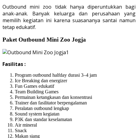
Outbound mini zoo tidak hanya diperuntukkan bagi
anak-anak. Banyak keluarga dan perusahaan yang
memilih kegiatan ini karena suasananya santai namun
tetap edukatif.
Paket Outbound Mini Zoo Jogja
Fasilitas :
Program outbound halfday durasi 3–4 jam
Ice Breaking dan energizer
Fun Games edukatif
Team Building Games
Permainan ketangkasan dan konsentrasi
Trainer dan fasilitator berpengalaman
Peralatan outbound lengkap
Sound system kegiatan
P3K dan standar keselamatan
Air mineral
Snack
Makan siang