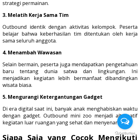
strategi permainan.
3. Melatih Kerja Sama Tim
Outbound identik dengan aktivitas kelompok. Peserta
belajar bahwa keberhasilan tim ditentukan oleh kerja
sama seluruh anggota.
4. Menambah Wawasan
Selain bermain, peserta juga mendapatkan pengetahuan
baru tentang dunia satwa dan lingkungan. Ini
menjadikan kegiatan lebih bermanfaat dibandingkan
wisata biasa.
5. Mengurangi Ketergantungan Gadget
Di era digital saat ini, banyak anak menghabiskan waktu
dengan gadget. Outbound mini zoo menjadi alternatif
kegiatan luar ruangan yang sehat dan menyenangkan.
Siapa Saja yang Cocok Mengikuti