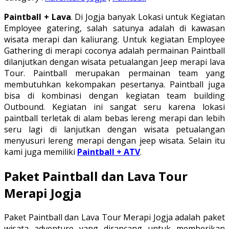
Paintball +
Lava
. Di Jogja banyak Lokasi untuk Kegiatan
Employee gatering, salah satunya adalah di kawasan
wisata merapi dan kaliurang. Untuk kegiatan Employee
Gathering di merapi coconya adalah permainan Paintball
dilanjutkan dengan wisata petualangan Jeep merapi lava
Tour. Paintball merupakan permainan team yang
membutuhkan kekompakan pesertanya. Paintball juga
bisa di kombinasi dengan kegiatan team building
Outbound. Kegiatan ini sangat seru karena lokasi
paintball terletak di alam bebas lereng merapi dan lebih
seru lagi di lanjutkan dengan wisata petualangan
menyusuri lereng merapi dengan jeep wisata. Selain itu
kami juga memiliki
Paintball + ATV
.
Paket Paintball dan Lava Tour
Merapi Jogja
Paket Paintball dan Lava Tour Merapi Jogja adalah paket
wisata adventure yang dirancang untuk memberikan