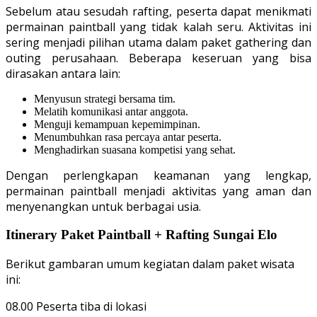
Sebelum atau sesudah rafting, peserta dapat menikmati
permainan paintball yang tidak kalah seru. Aktivitas ini
sering menjadi pilihan utama dalam paket gathering dan
outing perusahaan. Beberapa keseruan yang bisa
dirasakan antara lain:
Menyusun strategi bersama tim.
Melatih komunikasi antar anggota.
Menguji kemampuan kepemimpinan.
Menumbuhkan rasa percaya antar peserta.
Menghadirkan suasana kompetisi yang sehat.
Dengan perlengkapan keamanan yang lengkap,
permainan paintball menjadi aktivitas yang aman dan
menyenangkan untuk berbagai usia.
Itinerary Paket Paintball + Rafting Sungai Elo
Berikut gambaran umum kegiatan dalam paket wisata
ini:
08.00 Peserta tiba di lokasi