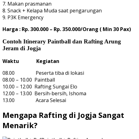
7. Makan prasmanan
8. Snack + Kelapa Muda saat pengarungan
9. P3K Emergency
Harga : Rp. 300.000 – Rp. 350.000/Orang ( Min 30 Pax)
Contoh Itinerary Paintball dan Rafting Arung
Jeram di Jogja
Waktu Kegiatan
08.00 Peserta tiba di lokasi
08.00 – 10.00 Paintball
10.00 – 12.00 Rafting Sungai Elo
12.00 – 13.00 Bersih-bersih, Ishoma
13.00 Acara Selesai
Mengapa Rafting di Jogja Sangat
Menarik?