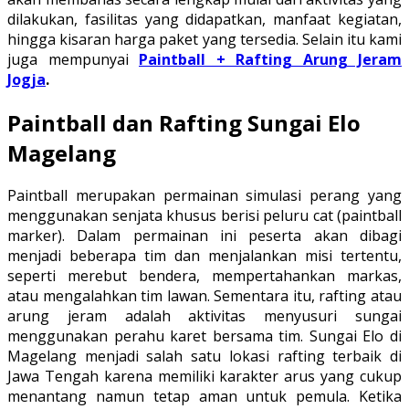
dilakukan, fasilitas yang didapatkan, manfaat kegiatan,
hingga kisaran harga paket yang tersedia. Selain itu kami
juga mempunyai
Paintball + Rafting Arung Jeram
Jogja
.
Paintball dan Rafting Sungai Elo
Magelang
Paintball merupakan permainan simulasi perang yang
menggunakan senjata khusus berisi peluru cat (paintball
marker). Dalam permainan ini peserta akan dibagi
menjadi beberapa tim dan menjalankan misi tertentu,
seperti merebut bendera, mempertahankan markas,
atau mengalahkan tim lawan. Sementara itu, rafting atau
arung jeram adalah aktivitas menyusuri sungai
menggunakan perahu karet bersama tim. Sungai Elo di
Magelang menjadi salah satu lokasi rafting terbaik di
Jawa Tengah karena memiliki karakter arus yang cukup
menantang namun tetap aman untuk pemula. Ketika