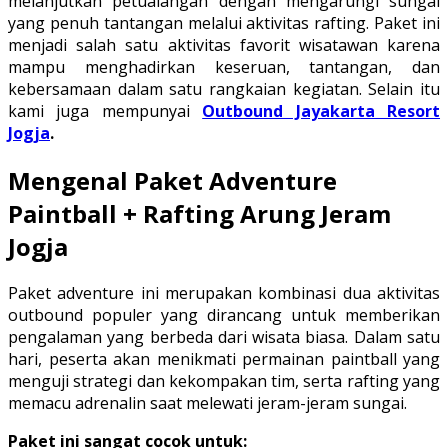
melanjutkan petualangan dengan mengarungi sungai
yang penuh tantangan melalui aktivitas rafting. Paket ini
menjadi salah satu aktivitas favorit wisatawan karena
mampu menghadirkan keseruan, tantangan, dan
kebersamaan dalam satu rangkaian kegiatan. Selain itu
kami juga mempunyai
Outbound Jayakarta Resort
Jogja
.
Mengenal Paket Adventure
Paintball + Rafting Arung Jeram
Jogja
Paket adventure ini merupakan kombinasi dua aktivitas
outbound populer yang dirancang untuk memberikan
pengalaman yang berbeda dari wisata biasa. Dalam satu
hari, peserta akan menikmati permainan paintball yang
menguji strategi dan kekompakan tim, serta rafting yang
memacu adrenalin saat melewati jeram-jeram sungai.
Paket ini sangat cocok untuk: