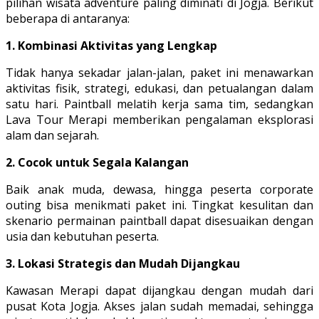
pilihan wisata adventure paling diminati di Jogja. Berikut
beberapa di antaranya:
1. Kombinasi Aktivitas yang Lengkap
Tidak hanya sekadar jalan-jalan, paket ini menawarkan
aktivitas fisik, strategi, edukasi, dan petualangan dalam
satu hari. Paintball melatih kerja sama tim, sedangkan
Lava Tour Merapi memberikan pengalaman eksplorasi
alam dan sejarah.
2. Cocok untuk Segala Kalangan
Baik anak muda, dewasa, hingga peserta corporate
outing bisa menikmati paket ini. Tingkat kesulitan dan
skenario permainan paintball dapat disesuaikan dengan
usia dan kebutuhan peserta.
3. Lokasi Strategis dan Mudah Dijangkau
Kawasan Merapi dapat dijangkau dengan mudah dari
pusat Kota Jogja. Akses jalan sudah memadai, sehingga