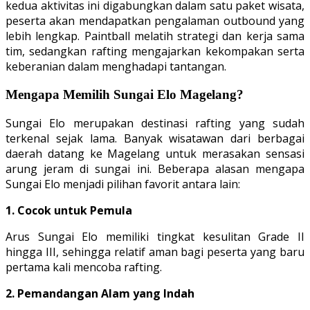
kedua aktivitas ini digabungkan dalam satu paket wisata,
peserta akan mendapatkan pengalaman outbound yang
lebih lengkap. Paintball melatih strategi dan kerja sama
tim, sedangkan rafting mengajarkan kekompakan serta
keberanian dalam menghadapi tantangan.
Mengapa Memilih Sungai Elo Magelang?
Sungai Elo merupakan destinasi rafting yang sudah
terkenal sejak lama. Banyak wisatawan dari berbagai
daerah datang ke Magelang untuk merasakan sensasi
arung jeram di sungai ini. Beberapa alasan mengapa
Sungai Elo menjadi pilihan favorit antara lain:
1. Cocok untuk Pemula
Arus Sungai Elo memiliki tingkat kesulitan Grade II
hingga III, sehingga relatif aman bagi peserta yang baru
pertama kali mencoba rafting.
2. Pemandangan Alam yang Indah