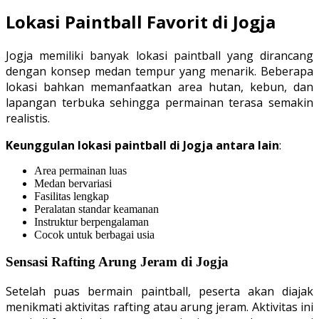
Lokasi Paintball Favorit di Jogja
Jogja memiliki banyak lokasi paintball yang dirancang
dengan konsep medan tempur yang menarik. Beberapa
lokasi bahkan memanfaatkan area hutan, kebun, dan
lapangan terbuka sehingga permainan terasa semakin
realistis.
Keunggulan lokasi paintball di Jogja antara lain
:
Area permainan luas
Medan bervariasi
Fasilitas lengkap
Peralatan standar keamanan
Instruktur berpengalaman
Cocok untuk berbagai usia
Sensasi Rafting Arung Jeram di Jogja
Setelah puas bermain paintball, peserta akan diajak
menikmati aktivitas rafting atau arung jeram. Aktivitas ini