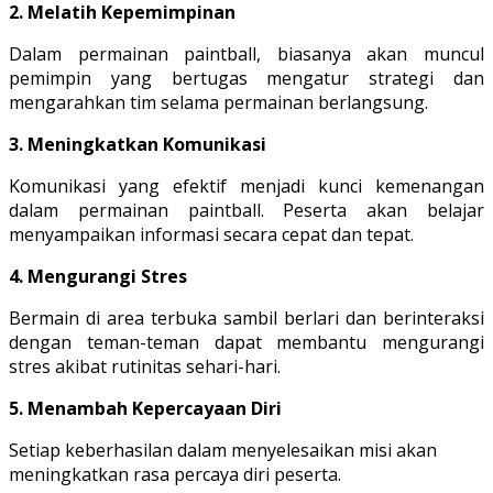
2. Melatih Kepemimpinan
Dalam permainan paintball, biasanya akan muncul
pemimpin yang bertugas mengatur strategi dan
mengarahkan tim selama permainan berlangsung.
3. Meningkatkan Komunikasi
Komunikasi yang efektif menjadi kunci kemenangan
dalam permainan paintball. Peserta akan belajar
menyampaikan informasi secara cepat dan tepat.
4. Mengurangi Stres
Bermain di area terbuka sambil berlari dan berinteraksi
dengan teman-teman dapat membantu mengurangi
stres akibat rutinitas sehari-hari.
5. Menambah Kepercayaan Diri
Setiap keberhasilan dalam menyelesaikan misi akan
meningkatkan rasa percaya diri peserta.