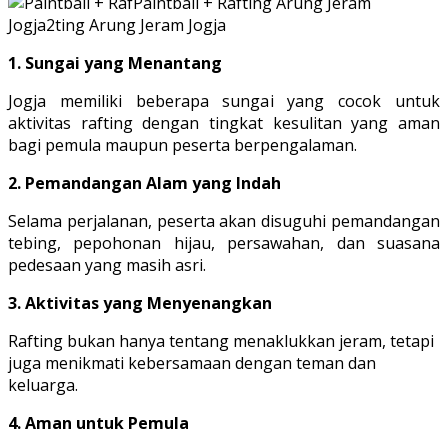
1. Sungai yang Menantang
Jogja memiliki beberapa sungai yang cocok untuk
aktivitas rafting dengan tingkat kesulitan yang aman
bagi pemula maupun peserta berpengalaman.
2. Pemandangan Alam yang Indah
Selama perjalanan, peserta akan disuguhi pemandangan
tebing, pepohonan hijau, persawahan, dan suasana
pedesaan yang masih asri.
3. Aktivitas yang Menyenangkan
Rafting bukan hanya tentang menaklukkan jeram, tetapi
juga menikmati kebersamaan dengan teman dan
keluarga.
4. Aman untuk Pemula