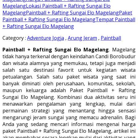
Magelang
Lokasi Paintball + Rafting Sungai Elo
Magelang
Paintball + Rafting Sungai Elo Magelang
Paket
Paintball + Rafting Sungai Elo Magelang
Tempat Paintball
+ Rafting Sungai Elo Magelang
Category :
Adventure Jogja
,
Arung Jeram
,
Paintball
Paintball + Rafting Sungai Elo Magelang
. Magelang
tidak hanya terkenal dengan keindahan Candi Borobudur
dan wisata alamnya yang memukau, tetapi juga menjadi
salah satu destinasi favorit untuk kegiatan wisata
petualangan. Salah satu paket wisata yang saat ini
banyak diminati oleh perusahaan, komunitas, sekolah,
maupun keluarga adalah Paket Paintball + Rafting
Sungai Elo Magelang. Kombinasi dua aktivitas seru ini
menawarkan pengalaman yang lengkap, mulai dari
permainan strategi yang menantang hingga sensasi
mengarungi jeram sungai yang memacu adrenalin. Bagi
Anda yang sedang mencari informasi mengenai harga
paket Paintball + Rafting Sungai Elo Magelang, artikel ini
akan membahas secara lengkap mulai dari aktivitas yang