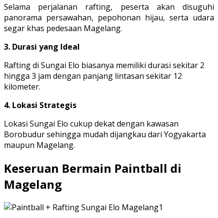
Selama perjalanan rafting, peserta akan disuguhi
panorama persawahan, pepohonan hijau, serta udara
segar khas pedesaan Magelang.
3. Durasi yang Ideal
Rafting di Sungai Elo biasanya memiliki durasi sekitar 2
hingga 3 jam dengan panjang lintasan sekitar 12
kilometer.
4. Lokasi Strategis
Lokasi Sungai Elo cukup dekat dengan kawasan
Borobudur sehingga mudah dijangkau dari Yogyakarta
maupun Magelang.
Keseruan Bermain Paintball di
Magelang