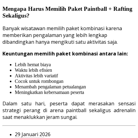
Mengapa Harus Memilih Paket Paintball + Rafting
Sekaligus?
Banyak wisatawan memilih paket kombinasi karena
memberikan pengalaman yang lebih lengkap
dibandingkan hanya mengikuti satu aktivitas saja.
Keuntungan memilih paket kombinasi antara lain:
Lebih hemat biaya
Waktu lebih efisien
Aktivitas lebih variatif
Cocok untuk rombongan
Menambah pengalaman petualangan
Meningkatkan kebersamaan peserta
Dalam satu hari, peserta dapat merasakan sensasi
strategi perang di arena paintball sekaligus adrenalin
saat menaklukkan jeram sungai.
29 Januari 2026