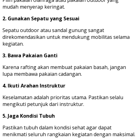
Pilih pakaian olahraga atau pakaian outdoor yang
mudah menyerap keringat.
2. Gunakan Sepatu yang Sesuai
Sepatu outdoor atau sandal gunung sangat
direkomendasikan untuk mendukung mobilitas selama
kegiatan.
3. Bawa Pakaian Ganti
Karena rafting akan membuat pakaian basah, jangan
lupa membawa pakaian cadangan.
4. Ikuti Arahan Instruktur
Keselamatan adalah prioritas utama. Pastikan selalu
mengikuti petunjuk dari instruktur.
5. Jaga Kondisi Tubuh
Pastikan tubuh dalam kondisi sehat agar dapat
menikmati seluruh rangkaian kegiatan dengan maksimal.