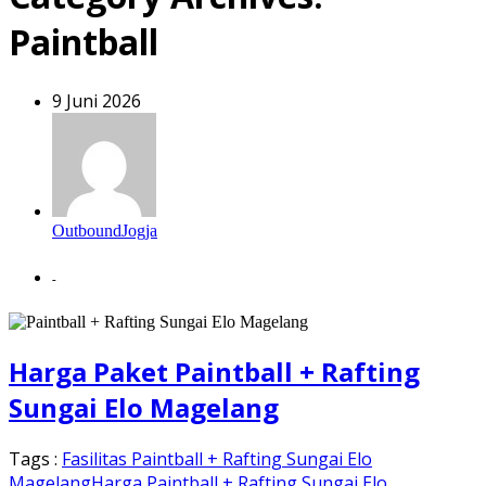
Paintball
9 Juni 2026
OutboundJogja
-
Harga Paket Paintball + Rafting
Sungai Elo Magelang
Tags :
Fasilitas Paintball + Rafting Sungai Elo
Magelang
Harga Paintball + Rafting Sungai Elo