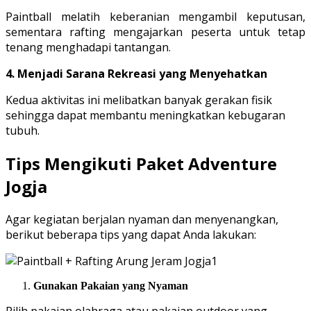
Paintball melatih keberanian mengambil keputusan,
sementara rafting mengajarkan peserta untuk tetap
tenang menghadapi tantangan.
4. Menjadi Sarana Rekreasi yang Menyehatkan
Kedua aktivitas ini melibatkan banyak gerakan fisik
sehingga dapat membantu meningkatkan kebugaran
tubuh.
Tips Mengikuti Paket Adventure
Jogja
Agar kegiatan berjalan nyaman dan menyenangkan,
berikut beberapa tips yang dapat Anda lakukan:
Gunakan Pakaian yang Nyaman