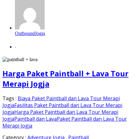
OutboundJogja
-
Harga Paket Paintball + Lava Tour
Merapi Jogja
Tags :
Biaya Paket Paintball dan Lava Tour Merapi
Jogja
Fasilitas Paket Paintball dan Lava Tour Merapi
Jogja
Harga Paket Paintball dan Lava Tour Merapi
Jogja
Paintball dan Lava
Paket Paintball dan Lava Tour
Merapi Jogja
Category :
Adventure Jogja
,
Paintball