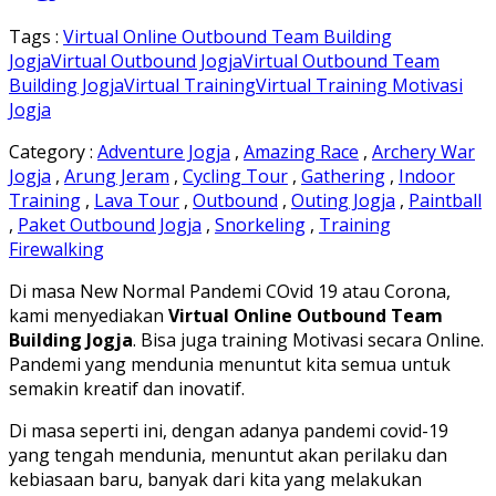
Tags :
Virtual Online Outbound Team Building
Jogja
Virtual Outbound Jogja
Virtual Outbound Team
Building Jogja
Virtual Training
Virtual Training Motivasi
Jogja
Category :
Adventure Jogja
,
Amazing Race
,
Archery War
Jogja
,
Arung Jeram
,
Cycling Tour
,
Gathering
,
Indoor
Training
,
Lava Tour
,
Outbound
,
Outing Jogja
,
Paintball
,
Paket Outbound Jogja
,
Snorkeling
,
Training
Firewalking
Di masa New Normal Pandemi COvid 19 atau Corona,
kami menyediakan
Virtual Online Outbound Team
Building Jogja
. Bisa juga training Motivasi secara Online.
Pandemi yang mendunia menuntut kita semua untuk
semakin kreatif dan inovatif.
Di masa seperti ini, dengan adanya pandemi covid-19
yang tengah mendunia, menuntut akan perilaku dan
kebiasaan baru, banyak dari kita yang melakukan