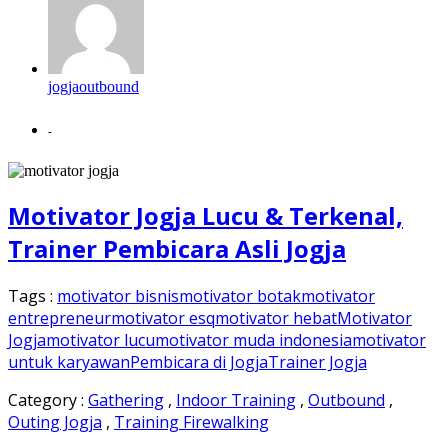
jogjaoutbound
-
Motivator Jogja Lucu & Terkenal,
Trainer Pembicara Asli Jogja
Tags :
motivator bisnis
motivator botak
motivator
entrepreneur
motivator esq
motivator hebat
Motivator
Jogja
motivator lucu
motivator muda indonesia
motivator
untuk karyawan
Pembicara di Jogja
Trainer Jogja
Category :
Gathering
,
Indoor Training
,
Outbound
,
Outing Jogja
,
Training Firewalking