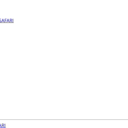
AFARI
ARI