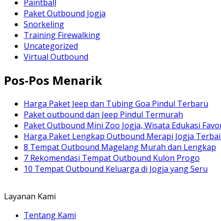
Paintball
Paket Outbound Jogja
Snorkeling
Training Firewalking
Uncategorized
Virtual Outbound
Pos-Pos Menarik
Harga Paket Jeep dan Tubing Goa Pindul Terbaru
Paket outbound dan Jeep Pindul Termurah
Paket Outbound Mini Zoo Jogja, Wisata Edukasi Favor
Harga Paket Lengkap Outbound Merapi Jogja Terbai
8 Tempat Outbound Magelang Murah dan Lengkap
7 Rekomendasi Tempat Outbound Kulon Progo
10 Tempat Outbound Keluarga di Jogja yang Seru
Layanan Kami
Tentang Kami