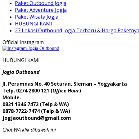
Paket Outbound Jogja
Paket Adventure Jogja
Paket Wisata Jogja
HUBUNGI KAMI
27 Lokasi Outbound Jogja Terbaru & Harga Paketny
Official Instagram
HUBUNGI KAMI
Jogja Outbound
Jl. Perumnas No. 40 Seturan, Sleman – Yogyakarta
Telp. 0274 2800 121 (
Office Hour
)
Mobile.
0821 1346 7472 (Telp & WA)
0878-7722-7474 (Telp & WA)
jogjaoutbound@gmail.com
Chat WA klik dibawah ini