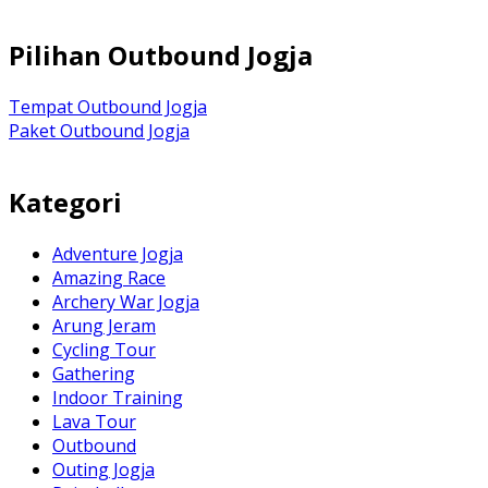
Pilihan Outbound Jogja
Tempat Outbound Jogja
Paket Outbound Jogja
Kategori
Adventure Jogja
Amazing Race
Archery War Jogja
Arung Jeram
Cycling Tour
Gathering
Indoor Training
Lava Tour
Outbound
Outing Jogja