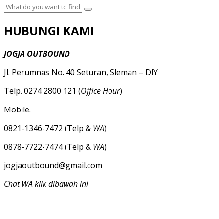
HUBUNGI KAMI
JOGJA OUTBOUND
Jl. Perumnas No. 40 Seturan, Sleman – DIY
Telp. 0274 2800 121 (
Office Hour
)
Mobile.
0821-1346-7472 (Telp &
WA
)
0878-7722-7474 (Telp &
WA
)
jogjaoutbound@gmail.com
Chat WA klik dibawah ini