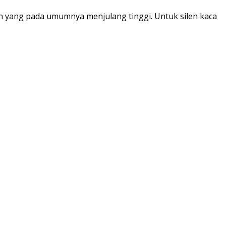
yang pada umumnya menjulang tinggi. Untuk silen kaca