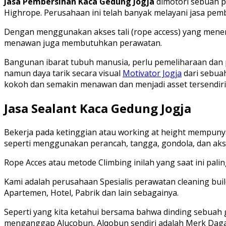
Jasa Pembersihan Kaca Gedung Jogja
dimotori sebuah p
Highrope. Perusahaan ini telah banyak melayani jasa pe
Dengan menggunakan akses tali (rope access) yang mener
menawan juga membutuhkan perawatan.
Bangunan ibarat tubuh manusia, perlu pemeliharaan dan 
namun daya tarik secara visual
Motivator Jogja
dari sebua
kokoh dan semakin menawan dan menjadi asset tersendiri
Jasa Sealant Kaca Gedung Jogja
Bekerja pada ketinggian atau working at height mempuny
seperti menggunakan perancah, tangga, gondola, dan akses
Rope Acces atau metode Climbing inilah yang saat ini pal
Kami adalah perusahaan Spesialis perawatan cleaning buil
Apartemen, Hotel, Pabrik dan lain sebagainya.
Seperti yang kita ketahui bersama bahwa dinding sebuah 
menganggap Alucobun, Alqobun sendiri adalah Merk Dag