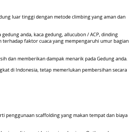
 gedung luar tinggi dengan metode climbing yang aman dan
edung anda, kaca gedung, allucubon / ACP, dinding
kan terhadap faktor cuaca yang mempengaruhi umur bagian
ersih dan memberikan dampak menarik pada Gedung anda.
t di Indonesia, tetap memerlukan pembersihan secara
erti penggunaan scaffolding yang makan tempat dan biaya