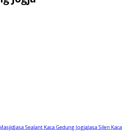
Masjid
Jasa Sealant Kaca Gedung Jogja
Jasa Silen Kaca