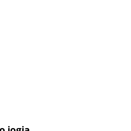
d Kaliurang, Jasa Trainer, Paintball, Rafting, Arung Jera
pat Outbound di Jogja : Jog
o jogja