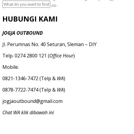
HUBUNGI KAMI
JOGJA OUTBOUND
Jl. Perumnas No. 40 Seturan, Sleman – DIY
Telp. 0274 2800 121 (
Office Hour
)
Mobile.
0821-1346-7472 (Telp &
WA
)
0878-7722-7474 (Telp &
WA
)
jogjaoutbound@gmail.com
Chat WA klik dibawah ini