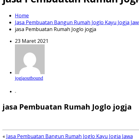
Home
Jasa Pembuatan Bangun Rumah Joglo Kayu Jogja Jaw
jasa Pembuatan Rumah Joglo jogja
23 Maret 2021
jogjaoutbound
-
jasa Pembuatan Rumah Joglo jogja
«
Jasa Pembuatan Bangun Rumah Joglo Kayu Jogja Jawa