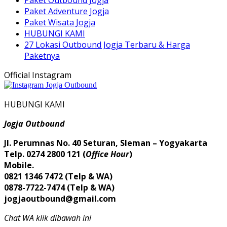
Paket Adventure Jogja
Paket Wisata Jogja
HUBUNGI KAMI
27 Lokasi Outbound Jogja Terbaru & Harga
Paketnya
Official Instagram
HUBUNGI KAMI
Jogja Outbound
Jl. Perumnas No. 40 Seturan, Sleman – Yogyakarta
Telp. 0274 2800 121 (
Office Hour
)
Mobile.
0821 1346 7472 (Telp & WA)
0878-7722-7474 (Telp & WA)
jogjaoutbound@gmail.com
Chat WA klik dibawah ini