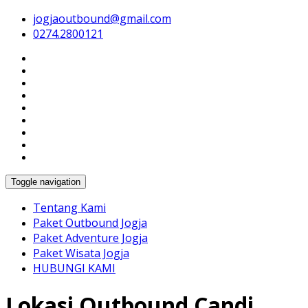
jogjaoutbound@gmail.com
Harga Paket Wisata Outbound Jogja Murah, Tempat
Paket Outbound Jogja &
0274.2800121
Outbound Kaliurang, Jasa Trainer, Paintball, Rafting,
Arung Jeram, Lava Tour & Team Building di Yogyakarta
Tempat Outbound di Jogja :
Jogja Outbound
Toggle navigation
Tentang Kami
Paket Outbound Jogja
Paket Adventure Jogja
Paket Wisata Jogja
HUBUNGI KAMI
Lokasi Outbound Candi