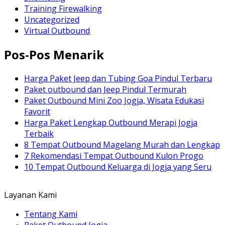
Training Firewalking
Uncategorized
Virtual Outbound
Pos-Pos Menarik
Harga Paket Jeep dan Tubing Goa Pindul Terbaru
Paket outbound dan Jeep Pindul Termurah
Paket Outbound Mini Zoo Jogja, Wisata Edukasi
Favorit
Harga Paket Lengkap Outbound Merapi Jogja
Terbaik
8 Tempat Outbound Magelang Murah dan Lengkap
7 Rekomendasi Tempat Outbound Kulon Progo
10 Tempat Outbound Keluarga di Jogja yang Seru
Layanan Kami
Tentang Kami
Paket Outbound Jogja