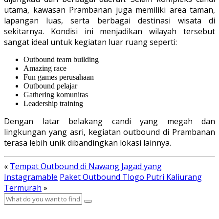
utama, kawasan Prambanan juga memiliki area taman,
lapangan luas, serta berbagai destinasi wisata di
sekitarnya. Kondisi ini menjadikan wilayah tersebut
sangat ideal untuk kegiatan luar ruang seperti:
Outbound team building
Amazing race
Fun games perusahaan
Outbound pelajar
Gathering komunitas
Leadership training
Dengan latar belakang candi yang megah dan
lingkungan yang asri, kegiatan outbound di Prambanan
terasa lebih unik dibandingkan lokasi lainnya.
«
Tempat Outbound di Nawang Jagad yang
Instagramable
Paket Outbound Tlogo Putri Kaliurang
Termurah
»