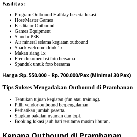
Fasilitas :
Program Outbound Halfday beserta lokasi
Host/Master Games
Fasilitator Outbound
Games Equipment
Standar P3K
Air mineral selama kegiatan outbound
Snack welcome drink 1x
Makan siang 1x
Free dokumentasi foto bersama
Spanduk untuk foto bersama
Harga :Rp. 550.000 – Rp. 700.000/Pax (Minimal 30 Pax)
Tips Sukses Mengadakan Outbound di Prambanan
Tentukan tujuan kegiatan (fun atau training).
Pilih vendor outbound berpengalaman.
Perhatikan jumlah peserta.
Siapkan pakaian nyaman dan topi.
Booking lokasi jauh hari terutama musim liburan.
Kenapa Outbound di Prambanan