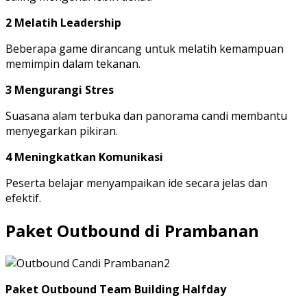
2 Melatih Leadership
Beberapa game dirancang untuk melatih kemampuan
memimpin dalam tekanan.
3 Mengurangi Stres
Suasana alam terbuka dan panorama candi membantu
menyegarkan pikiran.
4 Meningkatkan Komunikasi
Peserta belajar menyampaikan ide secara jelas dan
efektif.
Paket Outbound di Prambanan
Paket Outbound Team Building Halfday