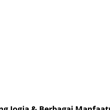
d Kaliurang, Jasa Trainer, Paintball, Rafting, Arung Jera
pat Outbound di Jogja : Jog
ng Jogja & Berbagai Manfaa