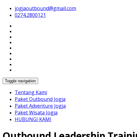
jogjaoutbound@gmail.com
Harga Paket Wisata Outbound Jogja Murah, Tempat Outboun
Paket Outbound Jogja & Tem
0274.2800121
Toggle navigation
Tentang Kami
Paket Outbound Jogja
Paket Adventure Jogja
Paket Wisata Jogja
HUBUNGI KAMI
Outbound Leadership Traini