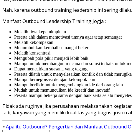
Nah, karena outbound training leadership ini sering dila
Manfaat Outbound Leadership Training Jogja :
Melatih jiwa kepemimpinan
Peserta ahli dalam memotivasi timnya agar tetap semangat
Melatih kekompakan
Menumbuhkan kembali semangat bekerja
Melatih konsentrasi
Mengubah pola pikir menjadi lebih baik
Mampu untuk membangun rencana dan solusi terbaik untuk me
Dapat mencairkan suasana yang tegang
Peserta dilatih untuk menyelesaikan konflik dan tidak merugik
Mampu bernegoisasi dengan kelompok lain
Mampu berfikir untuk mengembangkan ide dari orang lain
Mudah untuk memunculkan ide kreatif dan inovatif
Peserta mampu bekerja sama dengan baik serta selalu menyele
Tidak ada ruginya jika perusahaan melaksanakan kegiata
Jadi, karyawan yang memiliki kualitas yang bagus, justr
«
Apa itu Outbound? Pengertian dan Manfaat Outbound
O