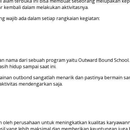
n di alam terbuka ini bisa membuat seseorang melupakan kep
ar kembali dalam melakukan aktivitasnya.
g wajib ada dalam setiap rangkaian kegiatan:
an nama dari sebuah program yaitu Outward Bound School. 
ih hidup sampai saat ini.
an outbond sangatlah menarik dan pastinya bermain samb
aktivitas mendengarkan saja.
tin oleh perusahaan untuk meningkatkan kualitas karyawan
il yang lebih maksimal dan memberikan keuntungan juga 