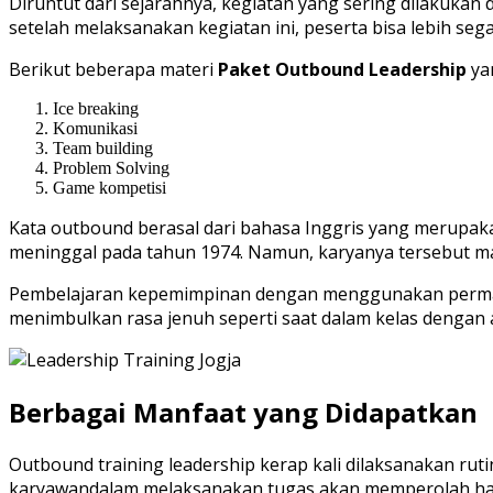
Diruntut dari sejarahnya, kegiatan yang sering dilakuka
setelah melaksanakan kegiatan ini, peserta bisa lebih seg
Berikut beberapa materi
Paket Outbound Leadership
yan
Ice breaking
Komunikasi
Team building
Problem Solving
Game kompetisi
Kata outbound berasal dari bahasa Inggris yang merupak
meninggal pada tahun 1974. Namun, karyanya tersebut mas
Pembelajaran kepemimpinan dengan menggunakan permain
menimbulkan rasa jenuh seperti saat dalam kelas dengan 
Berbagai Manfaat yang Didapatkan
Outbound training leadership kerap kali dilaksanakan ru
karyawandalam melaksanakan tugas akan memperolah has