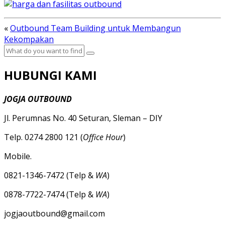
«
Outbound Team Building untuk Membangun
Kekompakan
HUBUNGI KAMI
JOGJA OUTBOUND
Jl. Perumnas No. 40 Seturan, Sleman – DIY
Telp. 0274 2800 121 (
Office Hour
)
Mobile.
0821-1346-7472 (Telp &
WA
)
0878-7722-7474 (Telp &
WA
)
jogjaoutbound@gmail.com