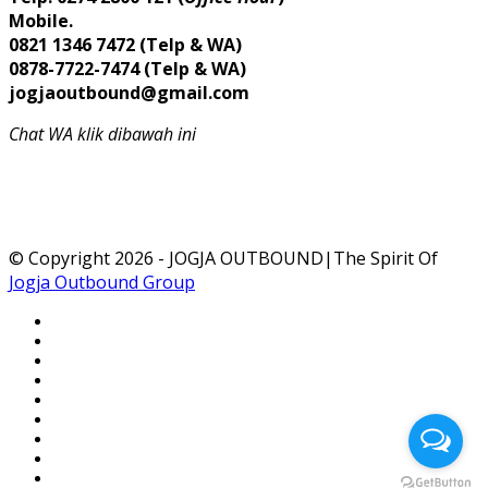
Mobile.
0821 1346 7472 (Telp & WA)
0878-7722-7474 (Telp & WA)
jogjaoutbound@gmail.com
Chat WA klik dibawah ini
© Copyright 2026 - JOGJA OUTBOUND|The Spirit Of
Jogja Outbound Group