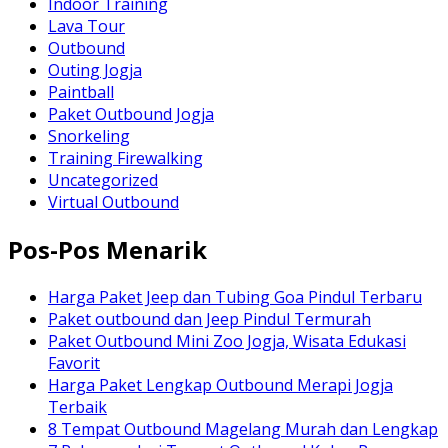
Indoor Training
Lava Tour
Outbound
Outing Jogja
Paintball
Paket Outbound Jogja
Snorkeling
Training Firewalking
Uncategorized
Virtual Outbound
Pos-Pos Menarik
Harga Paket Jeep dan Tubing Goa Pindul Terbaru
Paket outbound dan Jeep Pindul Termurah
Paket Outbound Mini Zoo Jogja, Wisata Edukasi
Favorit
Harga Paket Lengkap Outbound Merapi Jogja
Terbaik
8 Tempat Outbound Magelang Murah dan Lengkap