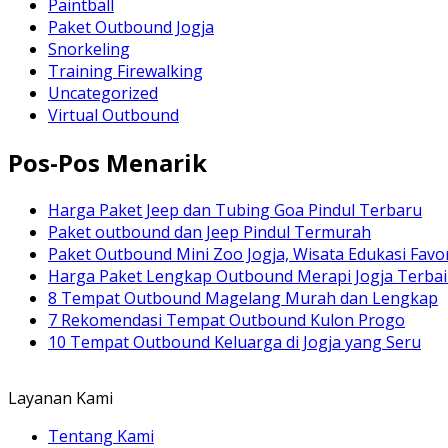
Paintball
Paket Outbound Jogja
Snorkeling
Training Firewalking
Uncategorized
Virtual Outbound
Pos-Pos Menarik
Harga Paket Jeep dan Tubing Goa Pindul Terbaru
Paket outbound dan Jeep Pindul Termurah
Paket Outbound Mini Zoo Jogja, Wisata Edukasi Favor
Harga Paket Lengkap Outbound Merapi Jogja Terbai
8 Tempat Outbound Magelang Murah dan Lengkap
7 Rekomendasi Tempat Outbound Kulon Progo
10 Tempat Outbound Keluarga di Jogja yang Seru
Layanan Kami
Tentang Kami