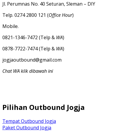
Jl. Perumnas No. 40 Seturan, Sleman – DIY
Telp. 0274 2800 121 (
Office Hour
)
Mobile.
0821-1346-7472 (Telp &
WA
)
0878-7722-7474 (Telp &
WA
)
jogjaoutbound@gmail.com
Chat WA klik dibawah ini
Pilihan Outbound Jogja
Tempat Outbound Jogja
Paket Outbound Jogja