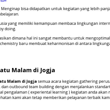
n Menginap bisa didapatkan untuk kegiatan yang lebih pa
belajaran.
sia yang memiliki kemampuan membaca lingkungan internal
by doing.
asikan dimana hal ini sangat membantu untuk mengoptimal
t chemistry baru membuat keharmonisan di antara lingkunga
atu Malam di Jogja
atu Malam di Jogja
semua acara kegiatan gathering perusah
mp, dan outbound team building dengan menjalankan standa
kal pengalaman ( experiental learning ) kegiatan anda ak
atan kami akan tetap memberikan pelayanan terbaik kami (