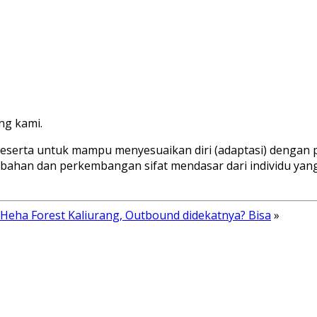
ng kami.
a peserta untuk mampu menyesuaikan diri (adaptasi) deng
ahan dan perkembangan sifat mendasar dari individu yang m
Heha Forest Kaliurang, Outbound didekatnya? Bisa
»