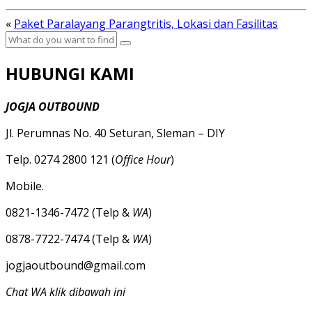
«
Paket Paralayang Parangtritis, Lokasi dan Fasilitas
HUBUNGI KAMI
JOGJA OUTBOUND
Jl. Perumnas No. 40 Seturan, Sleman – DIY
Telp. 0274 2800 121 (
Office Hour
)
Mobile.
0821-1346-7472 (Telp &
WA
)
0878-7722-7474 (Telp &
WA
)
jogjaoutbound@gmail.com
Chat WA klik dibawah ini