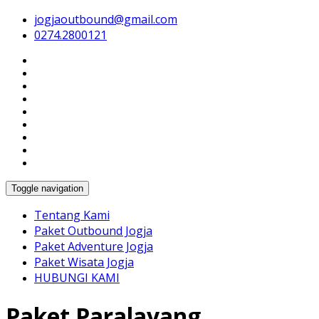
jogjaoutbound@gmail.com
Harga Paket Wisata Outbound Jogja Murah, Tempat
Paket Outbound Jogja &
0274.2800121
Outbound Kaliurang, Jasa Trainer, Paintball, Rafting,
Arung Jeram, Lava Tour & Team Building di Yogyakarta
Tempat Outbound di Jogja :
Jogja Outbound
Toggle navigation
Tentang Kami
Paket Outbound Jogja
Paket Adventure Jogja
Paket Wisata Jogja
HUBUNGI KAMI
Paket Paralayang