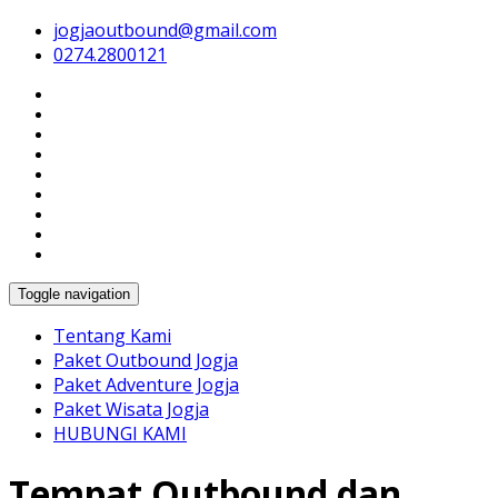
jogjaoutbound@gmail.com
Harga Paket Wisata Outbound Jogja Murah, Tempat
Paket Outbound Jogja &
0274.2800121
Outbound Kaliurang, Jasa Trainer, Paintball, Rafting,
Arung Jeram, Lava Tour & Team Building di Yogyakarta
Tempat Outbound di Jogja :
Jogja Outbound
Toggle navigation
Tentang Kami
Paket Outbound Jogja
Paket Adventure Jogja
Paket Wisata Jogja
HUBUNGI KAMI
Tempat Outbound dan