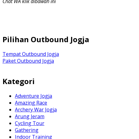
Chat WA klik dibawah ini
Pilihan Outbound Jogja
Tempat Outbound Jogja
Paket Outbound Jogja
Kategori
Adventure Jogja
Amazing Race
Archery War Jogja
Arung Jeram
Cycling Tour
Gathering
Indoor Training