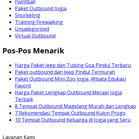
Paintball
Paket Outbound Jogja
Snorkeling
Training Firewalking
Uncategorized
Virtual Outbound
Pos-Pos Menarik
Harga Paket Jeep dan Tubing Goa Pindul Terbaru
Paket outbound dan Jeep Pindul Termurah
Paket Outbound Mini Zoo Jogja, Wisata Edukasi
Favorit
Harga Paket Lengkap Outbound Merapi Jogja
Terbaik
8 Tempat Outbound Magelang Murah dan Lengkap
7 Rekomendasi Tempat Outbound Kulon Progo
10 Tempat Outbound Keluarga di Jogja yang Seru
Layanan Kami