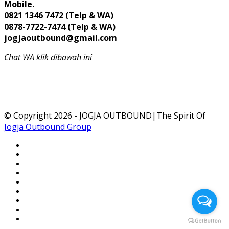
Mobile.
0821 1346 7472 (Telp & WA)
0878-7722-7474 (Telp & WA)
jogjaoutbound@gmail.com
Chat WA klik dibawah ini
© Copyright 2026 - JOGJA OUTBOUND|The Spirit Of
Jogja Outbound Group