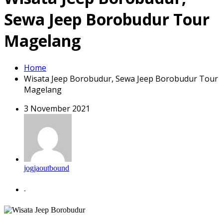
Sewa Jeep Borobudur Tour
Magelang
Home
Wisata Jeep Borobudur, Sewa Jeep Borobudur Tour
Magelang
3 November 2021
jogjaoutbound
-