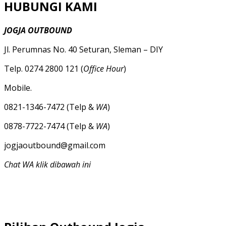
HUBUNGI KAMI
JOGJA OUTBOUND
Jl. Perumnas No. 40 Seturan, Sleman – DIY
Telp. 0274 2800 121 (
Office Hour
)
Mobile.
0821-1346-7472 (Telp &
WA
)
0878-7722-7474 (Telp &
WA
)
jogjaoutbound@gmail.com
Chat WA klik dibawah ini