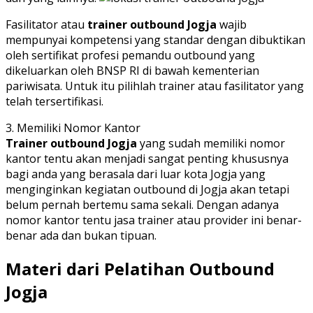
Fasilitator atau
trainer outbound Jogja
wajib
mempunyai kompetensi yang standar dengan dibuktikan
oleh sertifikat profesi pemandu outbound yang
dikeluarkan oleh BNSP RI di bawah kementerian
pariwisata. Untuk itu pilihlah trainer atau fasilitator yang
telah tersertifikasi.
3. Memiliki Nomor Kantor
Trainer outbound Jogja
yang sudah memiliki nomor
kantor tentu akan menjadi sangat penting khususnya
bagi anda yang berasala dari luar kota Jogja yang
menginginkan kegiatan outbound di Jogja akan tetapi
belum pernah bertemu sama sekali. Dengan adanya
nomor kantor tentu jasa trainer atau provider ini benar-
benar ada dan bukan tipuan.
Materi dari Pelatihan Outbound
Jogja