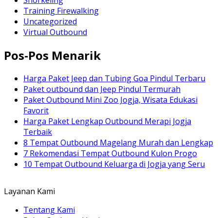
Training Firewalking
Uncategorized
Virtual Outbound
Pos-Pos Menarik
Harga Paket Jeep dan Tubing Goa Pindul Terbaru
Paket outbound dan Jeep Pindul Termurah
Paket Outbound Mini Zoo Jogja, Wisata Edukasi
Favorit
Harga Paket Lengkap Outbound Merapi Jogja
Terbaik
8 Tempat Outbound Magelang Murah dan Lengkap
7 Rekomendasi Tempat Outbound Kulon Progo
10 Tempat Outbound Keluarga di Jogja yang Seru
Layanan Kami
Tentang Kami