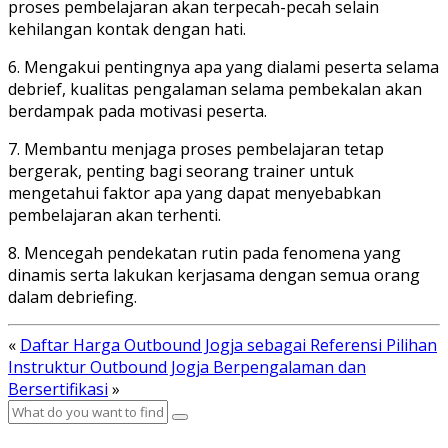
proses pembelajaran akan terpecah-pecah selain
kehilangan kontak dengan hati.
6. Mengakui pentingnya apa yang dialami peserta selama
debrief, kualitas pengalaman selama pembekalan akan
berdampak pada motivasi peserta.
7. Membantu menjaga proses pembelajaran tetap
bergerak, penting bagi seorang trainer untuk
mengetahui faktor apa yang dapat menyebabkan
pembelajaran akan terhenti.
8. Mencegah pendekatan rutin pada fenomena yang
dinamis serta lakukan kerjasama dengan semua orang
dalam debriefing.
«
Daftar Harga Outbound Jogja sebagai Referensi Pilihan
Instruktur Outbound Jogja Berpengalaman dan
Bersertifikasi
»