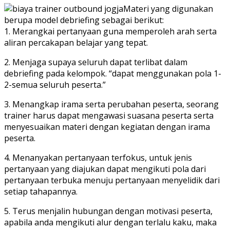
Materi yang digunakan
berupa model debriefing sebagai berikut:
1. Merangkai pertanyaan guna memperoleh arah serta
aliran percakapan belajar yang tepat.
2. Menjaga supaya seluruh dapat terlibat dalam
debriefing pada kelompok. “dapat menggunakan pola 1-
2-semua seluruh peserta.”
3. Menangkap irama serta perubahan peserta, seorang
trainer harus dapat mengawasi suasana peserta serta
menyesuaikan materi dengan kegiatan dengan irama
peserta.
4. Menanyakan pertanyaan terfokus, untuk jenis
pertanyaan yang diajukan dapat mengikuti pola dari
pertanyaan terbuka menuju pertanyaan menyelidik dari
setiap tahapannya.
5. Terus menjalin hubungan dengan motivasi peserta,
apabila anda mengikuti alur dengan terlalu kaku, maka