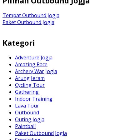
Pilihan Outbound Jogja
Tempat Outbound Jogja
Paket Outbound Jogja
Kategori
Adventure Jogja
Amazing Race
Archery War Jogja
Arung Jeram
Cycling Tour
Gathering
Indoor Training
Lava Tour
Outbound
Outing Jogja
Paintball
Paket Outbound Jogja
Snorkeling