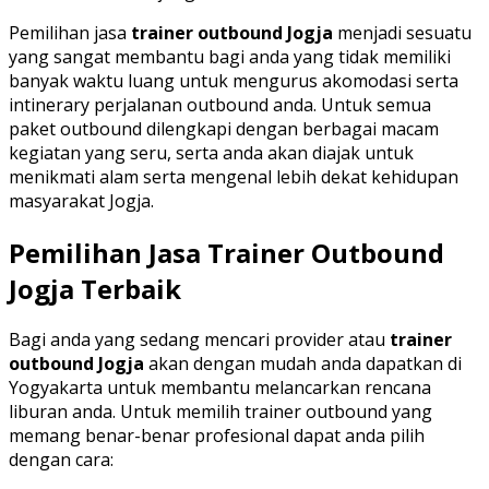
Pemilihan jasa
trainer outbound Jogja
menjadi sesuatu
yang sangat membantu bagi anda yang tidak memiliki
banyak waktu luang untuk mengurus akomodasi serta
intinerary perjalanan outbound anda. Untuk semua
paket outbound dilengkapi dengan berbagai macam
kegiatan yang seru, serta anda akan diajak untuk
menikmati alam serta mengenal lebih dekat kehidupan
masyarakat Jogja.
Pemilihan Jasa Trainer Outbound
Jogja Terbaik
Bagi anda yang sedang mencari provider atau
trainer
outbound Jogja
akan dengan mudah anda dapatkan di
Yogyakarta untuk membantu melancarkan rencana
liburan anda. Untuk memilih trainer outbound yang
memang benar-benar profesional dapat anda pilih
dengan cara: