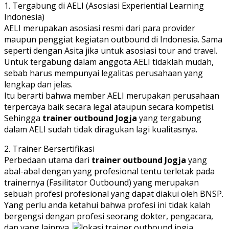
1. Tergabung di AELI (Asosiasi Experiential Learning
Indonesia)
AELI merupakan asosiasi resmi dari para provider
maupun penggiat kegiatan outbound di Indonesia. Sama
seperti dengan Asita jika untuk asosiasi tour and travel.
Untuk tergabung dalam anggota AELI tidaklah mudah,
sebab harus mempunyai legalitas perusahaan yang
lengkap dan jelas.
Itu berarti bahwa member AELI merupakan perusahaan
terpercaya baik secara legal ataupun secara kompetisi.
Sehingga
trainer outbound Jogja
yang tergabung
dalam AELI sudah tidak diragukan lagi kualitasnya.
2. Trainer Bersertifikasi
Perbedaan utama dari
trainer outbound Jogja
yang
abal-abal dengan yang profesional tentu terletak pada
trainernya (Fasilitator Outbound) yang merupakan
sebuah profesi profesional yang dapat diakui oleh BNSP.
Yang perlu anda ketahui bahwa profesi ini tidak kalah
bergengsi dengan profesi seorang dokter, pengacara,
dan yang lainnya.