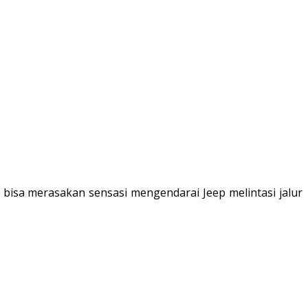
 bisa merasakan sensasi mengendarai Jeep melintasi jalur