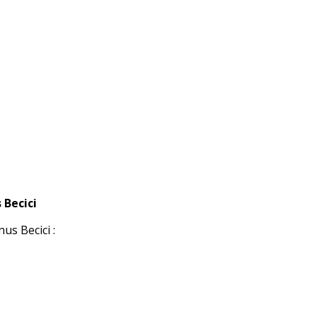
 Becici
us Becici :