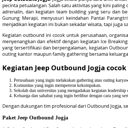
pecinta petualangan. Salah satu aktivitas yang kini pali
adrenalin, dan kegiatan team building yang seru dan 
Gunung Merapi, menyusuri keindahan Pantai Parangtri
menjadikan kegiatan ini bukan sekadar wisata, tapi juga
Kegiatan outbound ini cocok untuk perusahaan, organisa
menyenangkan dan efektif dengan kegiatan Ice Breaking, 
yang tersertifikasi dan berpengalaman, kegiatan Outbo
outing kantor maupun family gathering bersama keluarga. 
Kegiatan Jeep Outbound Jogja cocok
Perusahaan yang ingin melakukan gathering atau outing karya
Komunitas yang ingin mempererat kekompakan.
Sekolah dan universitas yang mengadakan kegiatan leadership
Keluarga dan sahabat yang ingin berlibur dengan cara yang ser
Dengan dukungan tim profesional dari Outbound Jogja, 
Paket Jeep Outbound Jogja