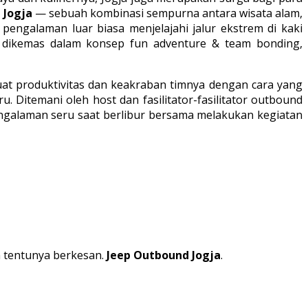
 Jogja
— sebuah kombinasi sempurna antara wisata alam,
pengalaman luar biasa menjelajahi jalur ekstrem di kaki
a dikemas dalam konsep fun adventure & team bonding,
uat produktivitas dan keakraban timnya dengan cara yang
 Ditemani oleh host dan fasilitator-fasilitator outbound
ngalaman seru saat berlibur bersama melakukan kegiatan
 tentunya berkesan.
Jeep Outbound Jogja
.