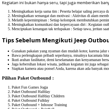
Kegiatan ini bukan hanya seru, tapi juga memberikan bany
Meningkatkan kerja sama tim : Peserta belajar saling percaya 
Meningkatkan semangat dan motivasi : Aktivitas di alam memb
Melatih kepemimpinan : Setiap kelompok membutuhkan pemim
Meningkatkan komunikasi dan kepercayaan diri : Kegiatan out
Menciptakan kenangan tak terlupakan : Setiap tawa, jeritan s
Tips Sebelum Mengikuti Jeep Outbou
Gunakan pakaian yang nyaman dan mudah kotor, karena jalur o
Bawa perlengkapan pribadi seperlunya, misalnya kacamata hita
Ikuti arahan fasilitator, demi keselamatan dan kenyamanan ber
Jaga kebersihan lokasi wisata, jadikan kegiatan ini juga sebagai
Siapkan kamera atau ponsel Anda, karena akan ada banyak mo
Pilihan Paket Outbound :
Paket Fun Games Jogja
Paket Outbound Halfday
Paket Outbound Halfday Children
Paket Outbound Fullday
Paket Outbound + Inhouse Training