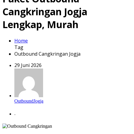
Cangkringan Jogja
Lengkap, Murah
Home
Tag
Outbound Cangkringan Jogja
29 Juni 2026
OutboundJogja
-