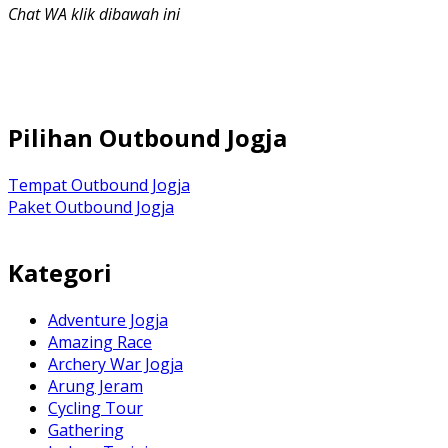
Chat WA klik dibawah ini
Pilihan Outbound Jogja
Tempat Outbound Jogja
Paket Outbound Jogja
Kategori
Adventure Jogja
Amazing Race
Archery War Jogja
Arung Jeram
Cycling Tour
Gathering