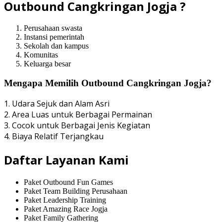
Outbound Cangkringan Jogja ?
Perusahaan swasta
Instansi pemerintah
Sekolah dan kampus
Komunitas
Keluarga besar
Mengapa Memilih Outbound Cangkringan Jogja?
1. Udara Sejuk dan Alam Asri
2. Area Luas untuk Berbagai Permainan
3. Cocok untuk Berbagai Jenis Kegiatan
4. Biaya Relatif Terjangkau
Daftar Layanan Kami
Paket Outbound Fun Games
Paket Team Building Perusahaan
Paket Leadership Training
Paket Amazing Race Jogja
Paket Family Gathering