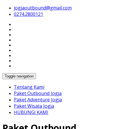
jogjaoutbound@gmail.com
Harga Paket Wisata Outbound Jogja Murah, Tempat
Paket Outbound Jogja &
0274.2800121
Outbound Kaliurang, Jasa Trainer, Paintball, Rafting,
Arung Jeram, Lava Tour & Team Building di Yogyakarta
Tempat Outbound di Jogja :
Jogja Outbound
Toggle navigation
Tentang Kami
Paket Outbound Jogja
Paket Adventure Jogja
Paket Wisata Jogja
HUBUNGI KAMI
Paket Outbound