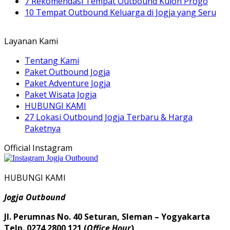
7 Rekomendasi Tempat Outbound Kulon Progo
10 Tempat Outbound Keluarga di Jogja yang Seru
Layanan Kami
Tentang Kami
Paket Outbound Jogja
Paket Adventure Jogja
Paket Wisata Jogja
HUBUNGI KAMI
27 Lokasi Outbound Jogja Terbaru & Harga
Paketnya
Official Instagram
HUBUNGI KAMI
Jogja Outbound
Jl. Perumnas No. 40 Seturan, Sleman – Yogyakarta
Telp. 0274 2800 121 (
Office Hour
)