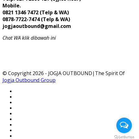
Mobile.
0821 1346 7472 (Telp & WA)
0878-7722-7474 (Telp & WA)
jogjaoutbound@gmail.com
Chat WA klik dibawah ini
© Copyright 2026 - JOGJA OUTBOUND|The Spirit Of
Jogja Outbound Group