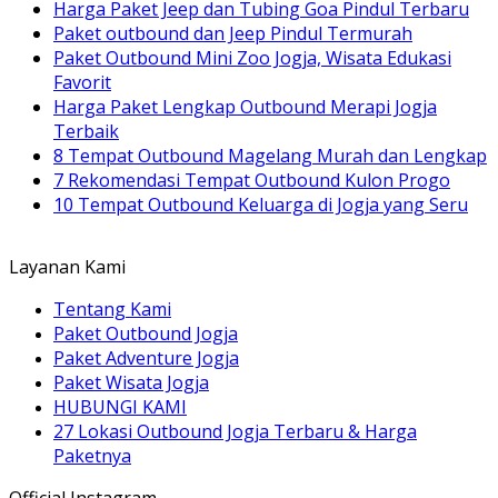
Harga Paket Jeep dan Tubing Goa Pindul Terbaru
Paket outbound dan Jeep Pindul Termurah
Paket Outbound Mini Zoo Jogja, Wisata Edukasi
Favorit
Harga Paket Lengkap Outbound Merapi Jogja
Terbaik
8 Tempat Outbound Magelang Murah dan Lengkap
7 Rekomendasi Tempat Outbound Kulon Progo
10 Tempat Outbound Keluarga di Jogja yang Seru
Layanan Kami
Tentang Kami
Paket Outbound Jogja
Paket Adventure Jogja
Paket Wisata Jogja
HUBUNGI KAMI
27 Lokasi Outbound Jogja Terbaru & Harga
Paketnya
Official Instagram