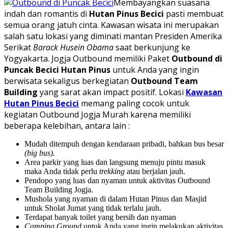
Membayangkan suasana
indah dan romantis di
Hutan Pinus Becici
pasti membuat
semua orang jatuh cinta. Kawasan wisata ini merupakan
salah satu lokasi yang diminati mantan Presiden Amerika
Serikat
Barack Husein Obama
saat berkunjung ke
Yogyakarta. Jogja Outbound memiliki Paket
Outbound di
Puncak Becici
Hutan Pinus
untuk Anda yang ingin
berwisata sekaligus berkegiatan
Outbound Team
Building
yang sarat akan impact positif. Lokasi
Kawasan
Hutan Pinus Becici
memang paling cocok untuk
kegiatan Outbound Jogja Murah karena memiliki
beberapa kelebihan, antara lain :
Mudah ditempuh dengan kendaraan pribadi, bahkan bus besar
(big bus).
Area parkir yang luas dan langsung menuju pintu masuk
maka Anda tidak perlu
trekking
atau berjalan jauh.
Pendopo yang luas dan nyaman untuk aktivitas Outbound
Team Building Jogja.
Mushola yang nyaman di dalam Hutan Pinus dan Masjid
untuk Sholat Jumat yang tidak terlalu jauh.
Terdapat banyak toilet yang bersih dan nyaman
Camping Ground
untuk Anda yang ingin melakukan aktivitas