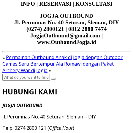
INFO | RESERVASI | KONSULTASI
JOGJA OUTBOUND
Jl. Perumnas No. 40 Seturan, Sleman, DIY
(0274) 2800121 | 0812 2880 7474
JogjaOutbound@gmail.com |
www.OutboundJogja.id
«
Permainan Outbound Anak di Jogja dengan Outdoor
Games Seru
Bertempur Ala Romawi dengan Paket
Archery War di Jogja
»
HUBUNGI KAMI
JOGJA OUTBOUND
Jl. Perumnas No. 40 Seturan, Sleman – DIY
Telp. 0274 2800 121 (
Office Hour
)