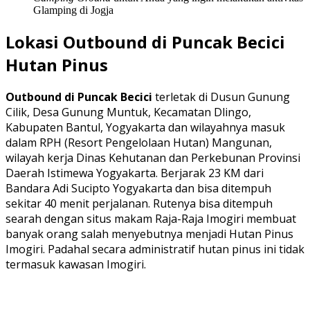
Glamping di Jogja
Lokasi Outbound di Puncak Becici
Hutan Pinus
Outbound di Puncak Becici
terletak di Dusun Gunung
Cilik, Desa Gunung Muntuk, Kecamatan Dlingo,
Kabupaten Bantul, Yogyakarta dan wilayahnya masuk
dalam RPH (Resort Pengelolaan Hutan) Mangunan,
wilayah kerja Dinas Kehutanan dan Perkebunan Provinsi
Daerah Istimewa Yogyakarta. Berjarak 23 KM dari
Bandara Adi Sucipto Yogyakarta dan bisa ditempuh
sekitar 40 menit perjalanan. Rutenya bisa ditempuh
searah dengan situs makam Raja-Raja Imogiri membuat
banyak orang salah menyebutnya menjadi Hutan Pinus
Imogiri. Padahal secara administratif hutan pinus ini tidak
termasuk kawasan Imogiri.