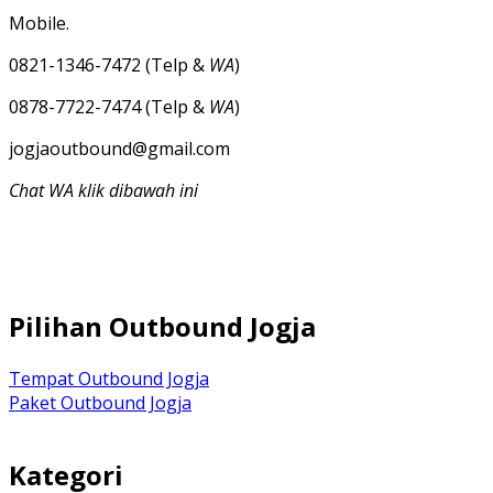
Mobile.
0821-1346-7472 (Telp &
WA
)
0878-7722-7474 (Telp &
WA
)
jogjaoutbound@gmail.com
Chat WA klik dibawah ini
Pilihan Outbound Jogja
Tempat Outbound Jogja
Paket Outbound Jogja
Kategori