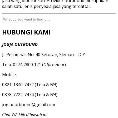
jasa yang dibutuhkan. Provider outbound merupakan
salah satu jenis penyedia jasa yang terdaftar.
HUBUNGI KAMI
JOGJA OUTBOUND
Jl. Perumnas No. 40 Seturan, Sleman – DIY
Telp. 0274 2800 121 (
Office Hour
)
Mobile.
0821-1346-7472 (Telp &
WA
)
0878-7722-7474 (Telp &
WA
)
jogjaoutbound@gmail.com
Chat WA klik dibawah ini