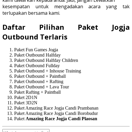
kesempatan untuk mengadakan acara yang tak
terlupakan bersama kami.
Daftar Pilihan Paket Jogja
Outbound Terlaris
Paket Fun Games Jogja
Paket Outbound Halfday
Paket Outbound Halfday Children
Paket Outbound Fullday
Paket Outbound + Inhouse Training
Paket Outbound + Paintball
Paket Outbound + Rafting
Paket Outbound + Lava Tour
Paket Rafting + Paintball
Paket 2D1N
Paket 3D2N
Paket Amazing Race Jogja Candi Prambanan
Paket Amazing Race Jogja Candi Borobudur
Paket
Amazing Race Jogja Candi Plaosan