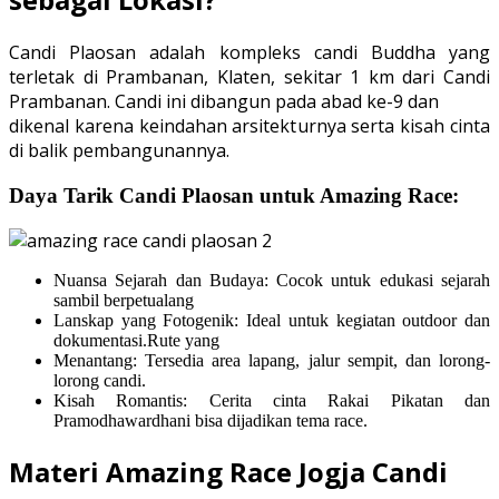
Candi Plaosan adalah kompleks candi Buddha yang
terletak di Prambanan, Klaten, sekitar 1 km dari Candi
Prambanan. Candi ini dibangun pada abad ke-9 dan
dikenal karena keindahan arsitekturnya serta kisah cinta
di balik pembangunannya.
Daya Tarik Candi Plaosan untuk Amazing Race:
Nuansa Sejarah dan Budaya: Cocok untuk edukasi sejarah
sambil berpetualang
Lanskap yang Fotogenik: Ideal untuk kegiatan outdoor dan
dokumentasi.Rute yang
Menantang: Tersedia area lapang, jalur sempit, dan lorong-
lorong candi.
Kisah Romantis: Cerita cinta Rakai Pikatan dan
Pramodhawardhani bisa dijadikan tema race.
Materi Amazing Race Jogja Candi