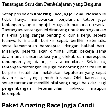
Tantangan Seru dan Pembelajaran yang Berguna
Setiap pos dalam
Amazing Race Jogja Candi Plaosan
ini
tidak hanya menawarkan perjalanan, tetapi juga
tantangan yang menguji berbagai kemampuan peserta.
Tantangan-tantangan ini dirancang untuk meningkatkan
nilai-nilai yang sangat penting di dunia kerja, seperti
teamwork, inisiatif, berfikir cepat, berfikir sistematis,
serta kemampuan beradaptasi dengan hal-hal baru.
Misalnya, peserta akan diminta untuk bekerja sama
dalam tim, mencari solusi yang efektif, dan merespons
tantangan yang datang secara mendadak. Selain itu,
tantangan-tantangan ini juga mendorong peserta untuk
berpikir kreatif dan melakukan keputusan yang cepat
dalam situasi yang penuh tekanan. Oleh karena itu,
setiap tantangan memiliki nilai yang tinggi, baik dari segi
pengembangan keterampilan individu maupun
kelompok.
Paket Amazing Race Jogja Candi