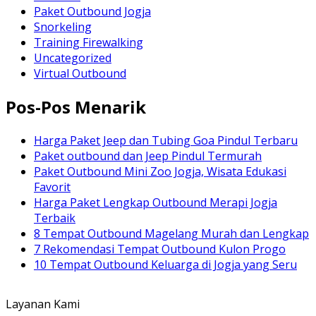
Paket Outbound Jogja
Snorkeling
Training Firewalking
Uncategorized
Virtual Outbound
Pos-Pos Menarik
Harga Paket Jeep dan Tubing Goa Pindul Terbaru
Paket outbound dan Jeep Pindul Termurah
Paket Outbound Mini Zoo Jogja, Wisata Edukasi
Favorit
Harga Paket Lengkap Outbound Merapi Jogja
Terbaik
8 Tempat Outbound Magelang Murah dan Lengkap
7 Rekomendasi Tempat Outbound Kulon Progo
10 Tempat Outbound Keluarga di Jogja yang Seru
Layanan Kami