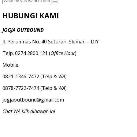
HUBUNGI KAMI
JOGJA OUTBOUND
Jl. Perumnas No. 40 Seturan, Sleman – DIY
Telp. 0274 2800 121 (
Office Hour
)
Mobile.
0821-1346-7472 (Telp &
WA
)
0878-7722-7474 (Telp &
WA
)
jogjaoutbound@gmail.com
Chat WA klik dibawah ini