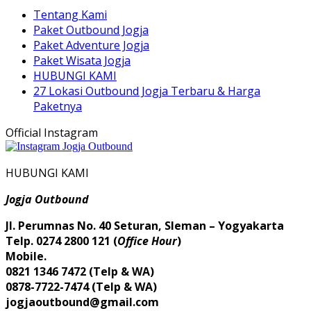
Tentang Kami
Paket Outbound Jogja
Paket Adventure Jogja
Paket Wisata Jogja
HUBUNGI KAMI
27 Lokasi Outbound Jogja Terbaru & Harga
Paketnya
Official Instagram
HUBUNGI KAMI
Jogja Outbound
Jl. Perumnas No. 40 Seturan, Sleman – Yogyakarta
Telp. 0274 2800 121 (
Office Hour
)
Mobile.
0821 1346 7472 (Telp & WA)
0878-7722-7474 (Telp & WA)
jogjaoutbound@gmail.com