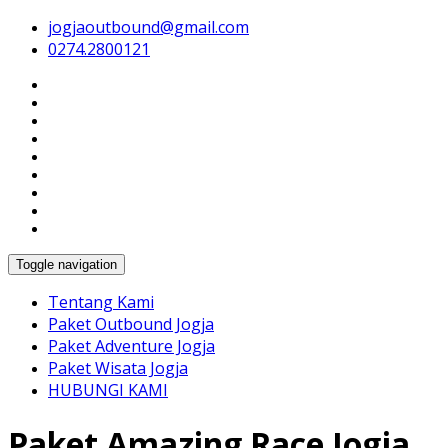
jogjaoutbound@gmail.com
Harga Paket Wisata Outbound Jogja Murah, Tempat
Paket Outbound Jogja &
0274.2800121
Outbound Kaliurang, Jasa Trainer, Paintball, Rafting,
Arung Jeram, Lava Tour & Team Building di Yogyakarta
Tempat Outbound di Jogja :
Jogja Outbound
Toggle navigation
Tentang Kami
Paket Outbound Jogja
Paket Adventure Jogja
Paket Wisata Jogja
HUBUNGI KAMI
Paket Amazing Race Jogja