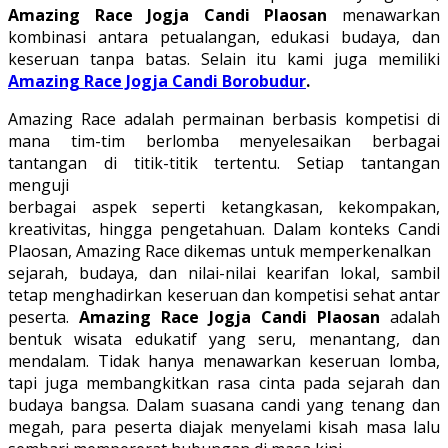
Amazing Race Jogja Candi Plaosan
menawarkan
kombinasi antara petualangan, edukasi budaya, dan
keseruan tanpa batas. Selain itu kami juga memiliki
Amazing Race Jogja Candi Borobudur
.
Amazing Race adalah permainan berbasis kompetisi di
mana tim-tim berlomba menyelesaikan berbagai
tantangan di titik-titik tertentu. Setiap tantangan
menguji
berbagai aspek seperti ketangkasan, kekompakan,
kreativitas, hingga pengetahuan. Dalam konteks Candi
Plaosan, Amazing Race dikemas untuk memperkenalkan
sejarah, budaya, dan nilai-nilai kearifan lokal, sambil
tetap menghadirkan keseruan dan kompetisi sehat antar
peserta.
Amazing Race Jogja Candi Plaosan
adalah
bentuk wisata edukatif yang seru, menantang, dan
mendalam. Tidak hanya menawarkan keseruan lomba,
tapi juga membangkitkan rasa cinta pada sejarah dan
budaya bangsa. Dalam suasana candi yang tenang dan
megah, para peserta diajak menyelami kisah masa lalu