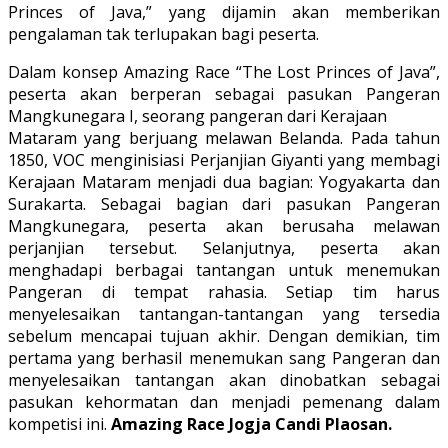
Princes of Java,” yang dijamin akan memberikan
pengalaman tak terlupakan bagi peserta.
Dalam konsep Amazing Race “The Lost Princes of Java”,
peserta akan berperan sebagai pasukan Pangeran
Mangkunegara I, seorang pangeran dari Kerajaan
Mataram yang berjuang melawan Belanda. Pada tahun
1850, VOC menginisiasi Perjanjian Giyanti yang membagi
Kerajaan Mataram menjadi dua bagian: Yogyakarta dan
Surakarta. Sebagai bagian dari pasukan Pangeran
Mangkunegara, peserta akan berusaha melawan
perjanjian tersebut. Selanjutnya, peserta akan
menghadapi berbagai tantangan untuk menemukan
Pangeran di tempat rahasia. Setiap tim harus
menyelesaikan tantangan-tantangan yang tersedia
sebelum mencapai tujuan akhir. Dengan demikian, tim
pertama yang berhasil menemukan sang Pangeran dan
menyelesaikan tantangan akan dinobatkan sebagai
pasukan kehormatan dan menjadi pemenang dalam
kompetisi ini.
Amazing Race Jogja Candi Plaosan.