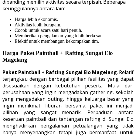
dibanding memilih aktivitas secara terpisah. Beberapa
keunggulannya antara lain:
Harga lebih ekonomis.
Aktivitas lebih beragam.
Cocok untuk acara satu hari penuh.
Memberikan pengalaman yang lebih berkesan.
Efektif untuk membangun kekompakan tim.
Harga Paket Paintball + Rafting Sungai Elo
Magelang
Paket Paintball + Rafting Sungai Elo Magelang
. Relatif
terjangkau dengan berbagai pilihan fasilitas yang dapat
disesuaikan dengan kebutuhan peserta. Mulai dari
perusahaan yang ingin mengadakan gathering, sekolah
yang mengadakan outing, hingga keluarga besar yang
ingin menikmati liburan bersama, paket ini menjadi
pilihan yang sangat menarik. Perpaduan antara
keseruan paintball dan tantangan rafting di Sungai Elo
menghadirkan pengalaman petualangan yang tidak
hanya menyenangkan tetapi juga bermanfaat untuk