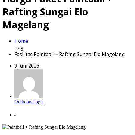
Rafting Sungai Elo
Magelang
Home
Tag
Fasilitas Paintball + Rafting Sungai Elo Magelang
9 Juni 2026
OutboundJogja
-