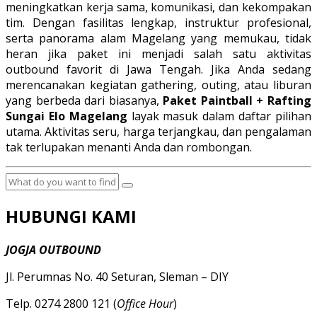
meningkatkan kerja sama, komunikasi, dan kekompakan
tim. Dengan fasilitas lengkap, instruktur profesional,
serta panorama alam Magelang yang memukau, tidak
heran jika paket ini menjadi salah satu aktivitas
outbound favorit di Jawa Tengah. Jika Anda sedang
merencanakan kegiatan gathering, outing, atau liburan
yang berbeda dari biasanya,
Paket Paintball + Rafting
Sungai Elo Magelang
layak masuk dalam daftar pilihan
utama. Aktivitas seru, harga terjangkau, dan pengalaman
tak terlupakan menanti Anda dan rombongan.
HUBUNGI KAMI
JOGJA OUTBOUND
Jl. Perumnas No. 40 Seturan, Sleman – DIY
Telp. 0274 2800 121 (
Office Hour
)