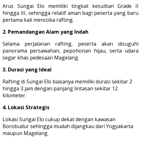
Arus Sungai Elo memiliki tingkat kesulitan Grade II
hingga III, sehingga relatif aman bagi peserta yang baru
pertama kali mencoba rafting.
2. Pemandangan Alam yang Indah
Selama perjalanan rafting, peserta akan disuguhi
panorama persawahan, pepohonan hijau, serta udara
segar khas pedesaan Magelang.
3. Durasi yang Ideal
Rafting di Sungai Elo biasanya memiliki durasi sekitar 2
hingga 3 jam dengan panjang lintasan sekitar 12
kilometer.
4. Lokasi Strategis
Lokasi Sungai Elo cukup dekat dengan kawasan
Borobudur sehingga mudah dijangkau dari Yogyakarta
maupun Magelang.