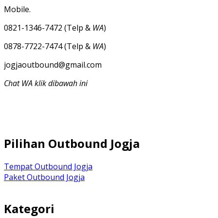
Mobile.
0821-1346-7472 (Telp &
WA
)
0878-7722-7474 (Telp &
WA
)
jogjaoutbound@gmail.com
Chat WA klik dibawah ini
Pilihan Outbound Jogja
Tempat Outbound Jogja
Paket Outbound Jogja
Kategori