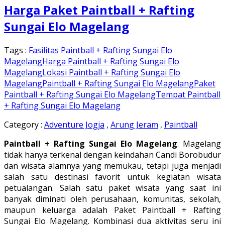
Harga Paket Paintball + Rafting
Sungai Elo Magelang
Tags :
Fasilitas Paintball + Rafting Sungai Elo
Magelang
Harga Paintball + Rafting Sungai Elo
Magelang
Lokasi Paintball + Rafting Sungai Elo
Magelang
Paintball + Rafting Sungai Elo Magelang
Paket
Paintball + Rafting Sungai Elo Magelang
Tempat Paintball
+ Rafting Sungai Elo Magelang
Category :
Adventure Jogja
,
Arung Jeram
,
Paintball
Paintball + Rafting Sungai Elo Magelang
. Magelang
tidak hanya terkenal dengan keindahan Candi Borobudur
dan wisata alamnya yang memukau, tetapi juga menjadi
salah satu destinasi favorit untuk kegiatan wisata
petualangan. Salah satu paket wisata yang saat ini
banyak diminati oleh perusahaan, komunitas, sekolah,
maupun keluarga adalah Paket Paintball + Rafting
Sungai Elo Magelang. Kombinasi dua aktivitas seru ini