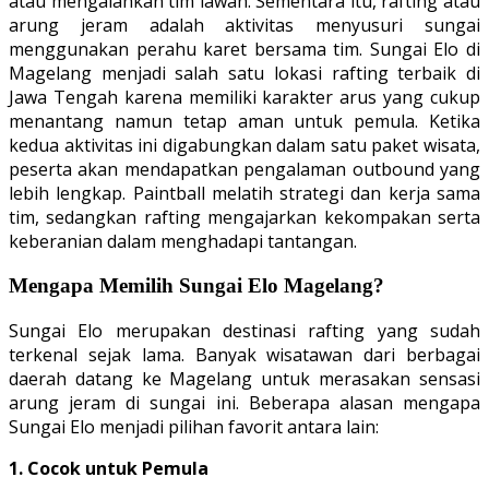
atau mengalahkan tim lawan. Sementara itu, rafting atau
arung jeram adalah aktivitas menyusuri sungai
menggunakan perahu karet bersama tim. Sungai Elo di
Magelang menjadi salah satu lokasi rafting terbaik di
Jawa Tengah karena memiliki karakter arus yang cukup
menantang namun tetap aman untuk pemula. Ketika
kedua aktivitas ini digabungkan dalam satu paket wisata,
peserta akan mendapatkan pengalaman outbound yang
lebih lengkap. Paintball melatih strategi dan kerja sama
tim, sedangkan rafting mengajarkan kekompakan serta
keberanian dalam menghadapi tantangan.
Mengapa Memilih Sungai Elo Magelang?
Sungai Elo merupakan destinasi rafting yang sudah
terkenal sejak lama. Banyak wisatawan dari berbagai
daerah datang ke Magelang untuk merasakan sensasi
arung jeram di sungai ini. Beberapa alasan mengapa
Sungai Elo menjadi pilihan favorit antara lain:
1. Cocok untuk Pemula