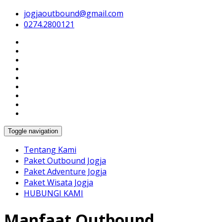
jogjaoutbound@gmail.com
Harga Paket Wisata Outbound Jogja Murah, Tempat
Paket Outbound Jogja &
0274.2800121
Outbound Kaliurang, Jasa Trainer, Paintball, Rafting,
Arung Jeram, Lava Tour & Team Building di Yogyakarta
Tempat Outbound di Jogja :
Jogja Outbound
Toggle navigation
Tentang Kami
Paket Outbound Jogja
Paket Adventure Jogja
Paket Wisata Jogja
HUBUNGI KAMI
Manfaat Outbound