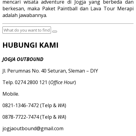
mencari wisata adventure di Jogja yang berbeda dan
berkesan, maka Paket Paintball dan Lava Tour Merapi
adalah jawabannya.
HUBUNGI KAMI
JOGJA OUTBOUND
Jl. Perumnas No. 40 Seturan, Sleman – DIY
Telp. 0274 2800 121 (
Office Hour
)
Mobile.
0821-1346-7472 (Telp &
WA
)
0878-7722-7474 (Telp &
WA
)
jogjaoutbound@gmail.com