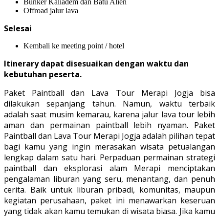
Bunker Kaliadem dan Batu Alien
Offroad jalur lava
Selesai
Kembali ke meeting point / hotel
Itinerary dapat disesuaikan dengan waktu dan
kebutuhan peserta.
Paket Paintball dan Lava Tour Merapi Jogja bisa
dilakukan sepanjang tahun. Namun, waktu terbaik
adalah saat musim kemarau, karena jalur lava tour lebih
aman dan permainan paintball lebih nyaman. Paket
Paintball dan Lava Tour Merapi Jogja adalah pilihan tepat
bagi kamu yang ingin merasakan wisata petualangan
lengkap dalam satu hari. Perpaduan permainan strategi
paintball dan eksplorasi alam Merapi menciptakan
pengalaman liburan yang seru, menantang, dan penuh
cerita. Baik untuk liburan pribadi, komunitas, maupun
kegiatan perusahaan, paket ini menawarkan keseruan
yang tidak akan kamu temukan di wisata biasa. Jika kamu