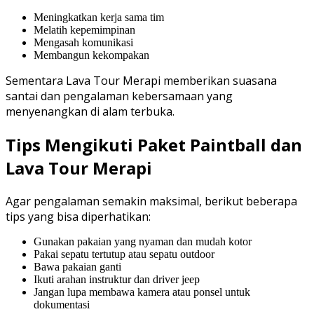
Meningkatkan kerja sama tim
Melatih kepemimpinan
Mengasah komunikasi
Membangun kekompakan
Sementara Lava Tour Merapi memberikan suasana
santai dan pengalaman kebersamaan yang
menyenangkan di alam terbuka.
Tips Mengikuti Paket Paintball dan
Lava Tour Merapi
Agar pengalaman semakin maksimal, berikut beberapa
tips yang bisa diperhatikan:
Gunakan pakaian yang nyaman dan mudah kotor
Pakai sepatu tertutup atau sepatu outdoor
Bawa pakaian ganti
Ikuti arahan instruktur dan driver jeep
Jangan lupa membawa kamera atau ponsel untuk
dokumentasi