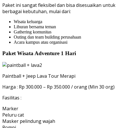
Paket ini sangat fleksibel dan bisa disesuaikan untuk
berbagai kebutuhan, mulai dari:
Wisata keluarga
Liburan bersama teman
Gathering komunitas
Outing dan team building perusahaan
Acara kampus atau organisasi
Paket Wisata Adventure 1 Hari
Paintball + Jeep Lava Tour Merapi
Harga : Rp 300.000 – Rp 350.000 / orang (Min 30 org)
Fasilitas :
Marker
Peluru cat
Masker pelindung wajah
Rompi