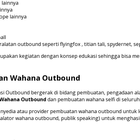
 lainnya
innya
rope lainnya
all
an outbound seperti flyingfox , titian tali, spydernet, sep
erupakan kegiatan dengan konsep edukasi sehingga bisa me
tan Wahana Outbound
alasi Outbound bergerak di bidang pembuatan, pengadaan a
 Wahana Outbound
dan pembuatan wahana selfi di seluruh 
yedia atau provider pembuatan wahana outbound untuk loka
instalator wahana outbound, publik speaking) untuk mengh