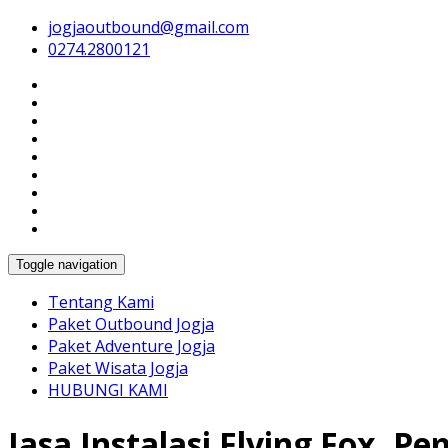
jogjaoutbound@gmail.com
Harga Paket Wisata Outbound Jogja Murah, Tempat Outboun
Paket Outbound Jogja & Tem
0274.2800121
Toggle navigation
Tentang Kami
Paket Outbound Jogja
Paket Adventure Jogja
Paket Wisata Jogja
HUBUNGI KAMI
Jasa Instalasi Flying Fox, 