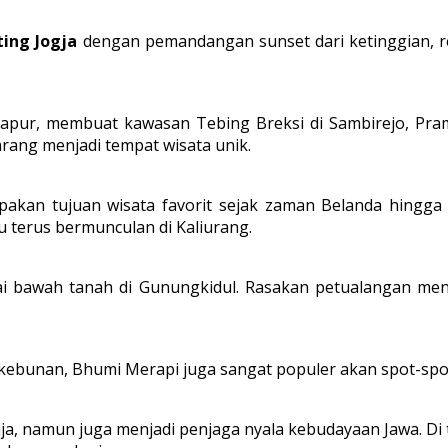
ing Jogja
dengan pemandangan sunset dari ketinggian, rest
pur, membuat kawasan Tebing Breksi di Sambirejo, Pra
arang menjadi tempat wisata unik.
upakan tujuan wisata favorit sejak zaman Belanda hing
u terus bermunculan di Kaliurang.
gai bawah tanah di Gunungkidul. Rasakan petualangan m
kebunan, Bhumi Merapi juga sangat populer akan spot-spot f
ja, namun juga menjadi penjaga nyala kebudayaan Jawa. Di 