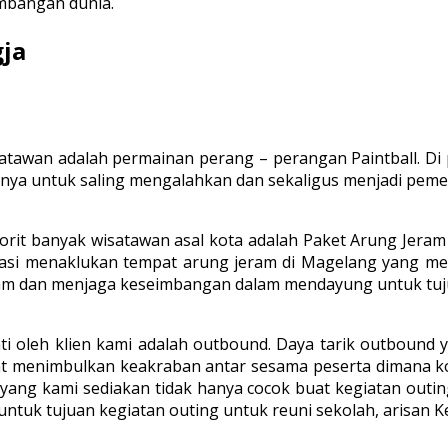
embangan dunia.
gja
atawan adalah permainan perang – perangan Paintball. Di p
nya untuk saling mengalahkan dan sekaligus menjadi pem
vorit banyak wisatawan asal kota adalah Paket Arung Jeram
asi menaklukan tempat arung jeram di Magelang yang mem
eam dan menjaga keseimbangan dalam mendayung untuk tuj
i oleh klien kami adalah outbound. Daya tarik outbound 
pat menimbulkan keakraban antar sesama peserta dimana 
ng kami sediakan tidak hanya cocok buat kegiatan outin
 untuk tujuan kegiatan outing untuk reuni sekolah, arisan 