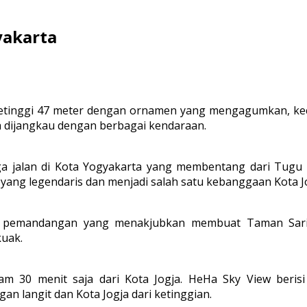
yakarta
tinggi 47 meter dengan ornamen yang mengagumkan, kecan
sa dijangkau dengan berbagai kendaraan.
tiga jalan di Kota Yogyakarta yang membentang dari Tugu
ang legendaris dan menjadi salah satu kebanggaan Kota Jo
dan pemandangan yang menakjubkan membuat Taman Sa
kuak.
 30 menit saja dari Kota Jogja. HeHa Sky View berisi 
n langit dan Kota Jogja dari ketinggian.