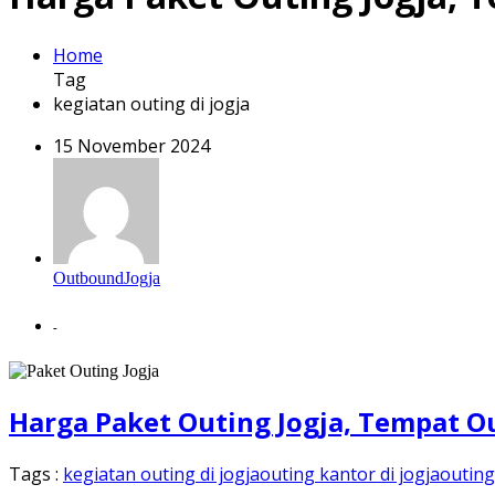
Home
Tag
kegiatan outing di jogja
15 November 2024
OutboundJogja
-
Harga Paket Outing Jogja, Tempat O
Tags :
kegiatan outing di jogja
outing kantor di jogja
outing