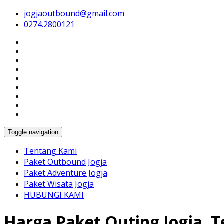
jogjaoutbound@gmail.com
Harga Paket Wisata Outbound Jogja Murah, Tempat Outboun
Paket Outbound Jogja & Tem
0274.2800121
Toggle navigation
Tentang Kami
Paket Outbound Jogja
Paket Adventure Jogja
Paket Wisata Jogja
HUBUNGI KAMI
Harga Paket Outing Jogja, 