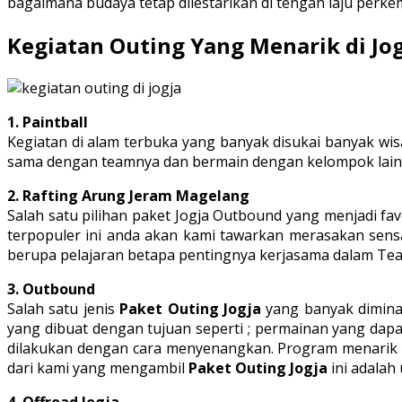
bagaimana budaya tetap dilestarikan di tengah laju perk
Kegiatan Outing Yang Menarik di Jo
1. Paintball
Kegiatan di alam terbuka yang banyak disukai banyak wis
sama dengan teamnya dan bermain dengan kelompok lain
2. Rafting Arung Jeram Magelang
Salah satu pilihan paket Jogja Outbound yang menjadi fa
terpopuler ini anda akan kami tawarkan merasakan sens
berupa pelajaran betapa pentingnya kerjasama dalam T
3. Outbound
Salah satu jenis
Paket Outing Jogja
yang banyak diminat
yang dibuat dengan tujuan seperti ; permainan yang da
dilakukan dengan cara menyenangkan. Program menarik ya
dari kami yang mengambil
Paket Outing Jogja
ini adalah
4. Offroad Jogja