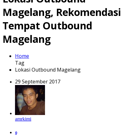
Magelang, Rekomendasi
Tempat Outbound
Magelang
Home
Tag
Lokasi Outbound Magelang
29 September 2017
amrkimi
0