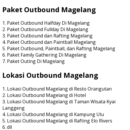
Paket Outbound Magelang
1. Paket Outbound Halfday Di Magelang
2. Paket Outbound Fullday Di Magelang
3. Paket Outbound dan Rafting Magelang
4. Paket Outbound dan Paintball Magelang
5. Paket Outbound, Paintball, dan Rafting Magelang
6. Paket Family Gathering Di Magelang
7. Paket Outing Di Magelang
Lokasi Outbound Magelang
1. Lokasi Outbound Magelang di Resto Orangutan
2. Lokasi Outbound Magelang di Hotel
3. Lokasi Outbound Magelang di Taman Wisata Kyai
Langgeng
4. Lokasi Outbound Magelang di Kampung Ulu
5. Lokasi Outbound Magelang di Rafting Elo Rivers
6. dll