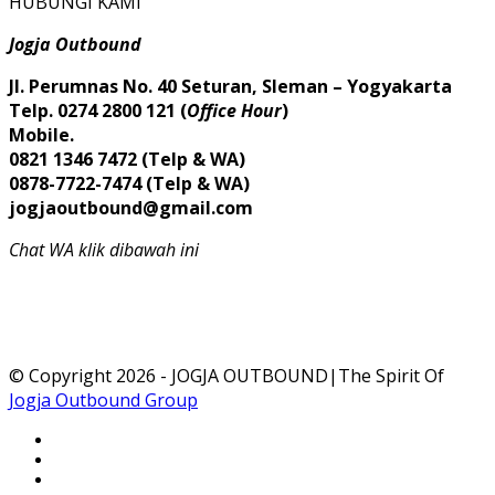
HUBUNGI KAMI
Jogja Outbound
Jl. Perumnas No. 40 Seturan, Sleman – Yogyakarta
Telp. 0274 2800 121 (
Office Hour
)
Mobile.
0821 1346 7472 (Telp & WA)
0878-7722-7474 (Telp & WA)
jogjaoutbound@gmail.com
Chat WA klik dibawah ini
© Copyright 2026 - JOGJA OUTBOUND|The Spirit Of
Jogja Outbound Group