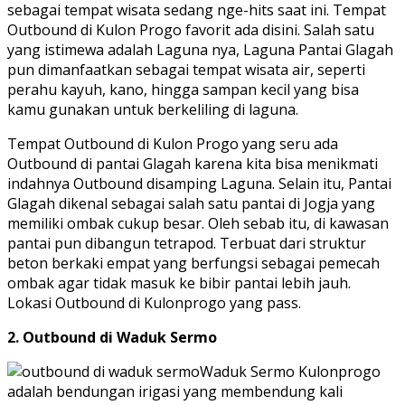
sebagai tempat wisata sedang nge-hits saat ini. Tempat
Outbound di Kulon Progo favorit ada disini. Salah satu
yang istimewa adalah Laguna nya, Laguna Pantai Glagah
pun dimanfaatkan sebagai tempat wisata air, seperti
perahu kayuh, kano, hingga sampan kecil yang bisa
kamu gunakan untuk berkeliling di laguna.
Tempat Outbound di Kulon Progo yang seru ada
Outbound di pantai Glagah karena kita bisa menikmati
indahnya Outbound disamping Laguna. Selain itu, Pantai
Glagah dikenal sebagai salah satu pantai di Jogja yang
memiliki ombak cukup besar. Oleh sebab itu, di kawasan
pantai pun dibangun tetrapod. Terbuat dari struktur
beton berkaki empat yang berfungsi sebagai pemecah
ombak agar tidak masuk ke bibir pantai lebih jauh.
Lokasi Outbound di Kulonprogo yang pass.
2. Outbound di Waduk Sermo
Waduk Sermo Kulonprogo
adalah bendungan irigasi yang membendung kali