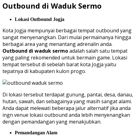
Outbound di Waduk Sermo
Lokasi Outbound Jogja
Kota Jogja mempunyai berbagai tempat outbound yang
sangat menyenangkan. Dari mulai permainanya hingga
berbagai area yang menantang adrenalin anda.
Outbound di waduk sermo
adalah salah satu tempat
yang paling rekomended untuk bermain game. Lokasi
tempat tersebut di sebelah barat kota Jogja yaitu
tepatnya di kabupaten kulon progo.
Di lokasi tersebut terdapat gunung, pantai, desa, danau,
hutan, sawah, dan sebagainya yang masih sangat alami.
Anda dapat melewati beberapa jalur alternatif jika anda
ingn venue lokasi outbound anda lebih menyenangkan
dengan pemandangan yang menakjubkan.
Pemandangan Alam