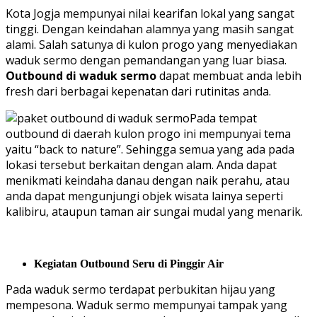
Kota Jogja mempunyai nilai kearifan lokal yang sangat
tinggi. Dengan keindahan alamnya yang masih sangat
alami. Salah satunya di kulon progo yang menyediakan
waduk sermo dengan pemandangan yang luar biasa.
Outbound di waduk sermo
dapat membuat anda lebih
fresh dari berbagai kepenatan dari rutinitas anda.
Pada tempat
outbound di daerah kulon progo ini mempunyai tema
yaitu “back to nature”. Sehingga semua yang ada pada
lokasi tersebut berkaitan dengan alam. Anda dapat
menikmati keindaha danau dengan naik perahu, atau
anda dapat mengunjungi objek wisata lainya seperti
kalibiru, ataupun taman air sungai mudal yang menarik.
Kegiatan Outbound Seru di Pinggir Air
Pada waduk sermo terdapat perbukitan hijau yang
mempesona. Waduk sermo mempunyai tampak yang