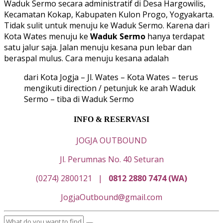
Waduk Sermo secara administratif di Desa Hargowilis,
Kecamatan Kokap, Kabupaten Kulon Progo, Yogyakarta.
Tidak sulit untuk menuju ke Waduk Sermo. Karena dari
Kota Wates menuju ke
Waduk Sermo
hanya terdapat
satu jalur saja. Jalan menuju kesana pun lebar dan
beraspal mulus. Cara menuju kesana adalah
dari Kota Jogja – Jl. Wates – Kota Wates – terus
mengikuti direction / petunjuk ke arah Waduk
Sermo – tiba di Waduk Sermo
INFO & RESERVASI
JOGJA OUTBOUND
Jl. Perumnas No. 40 Seturan
(0274) 2800121 |
0812 2880 7474 (WA)
JogjaOutbound@gmail.com