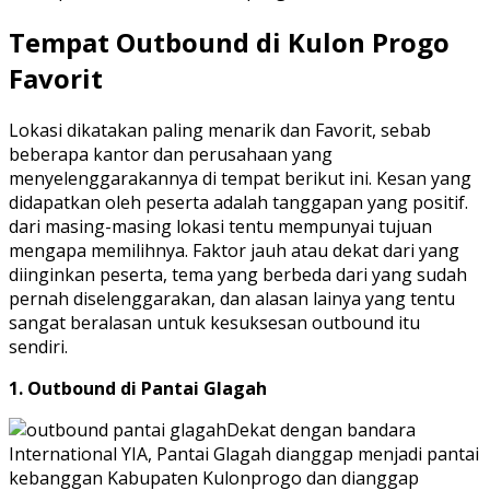
Tempat Outbound di Kulon Progo
Favorit
Lokasi dikatakan paling menarik dan Favorit, sebab
beberapa kantor dan perusahaan yang
menyelenggarakannya di tempat berikut ini. Kesan yang
didapatkan oleh peserta adalah tanggapan yang positif.
dari masing-masing lokasi tentu mempunyai tujuan
mengapa memilihnya. Faktor jauh atau dekat dari yang
diinginkan peserta, tema yang berbeda dari yang sudah
pernah diselenggarakan, dan alasan lainya yang tentu
sangat beralasan untuk kesuksesan outbound itu
sendiri.
1. Outbound di Pantai Glagah
Dekat dengan bandara
International YIA, Pantai Glagah dianggap menjadi pantai
kebanggan Kabupaten Kulonprogo dan dianggap