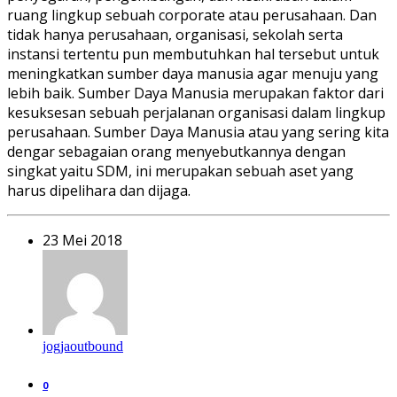
ruang lingkup sebuah corporate atau perusahaan. Dan
tidak hanya perusahaan, organisasi, sekolah serta
instansi tertentu pun membutuhkan hal tersebut untuk
meningkatkan sumber daya manusia agar menuju yang
lebih baik. Sumber Daya Manusia merupakan faktor dari
kesuksesan sebuah perjalanan organisasi dalam lingkup
perusahaan. Sumber Daya Manusia atau yang sering kita
dengar sebagaian orang menyebutkannya dengan
singkat yaitu SDM, ini merupakan sebuah aset yang
harus dipelihara dan dijaga.
23 Mei 2018
jogjaoutbound
0