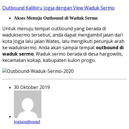
Outbound Kalibiru Jogja dengan View Waduk Sermo
Akses Menuju Outbound di Waduk Sermo
Untuk menuju tempat outbound yang berada di
waduksermo tersebut, anda dapat mengambil jalan dari
kota Jogja lalu jalan Wates, lalu mengikuti petunjuk arah
ke waduksermo. Anda akan sampai tempat
outbound di
waduk sermo
. Waduk sermo berada di desa hargowilis,
kecamatan kokap, kabupaten kulon progo.
30 Oktober 2019
jogjaoutbound