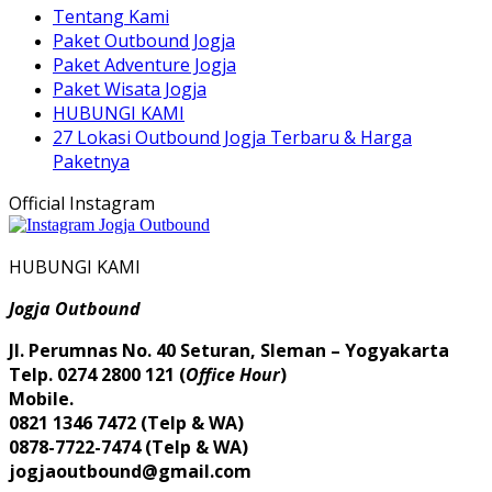
Tentang Kami
Paket Outbound Jogja
Paket Adventure Jogja
Paket Wisata Jogja
HUBUNGI KAMI
27 Lokasi Outbound Jogja Terbaru & Harga
Paketnya
Official Instagram
HUBUNGI KAMI
Jogja Outbound
Jl. Perumnas No. 40 Seturan, Sleman – Yogyakarta
Telp. 0274 2800 121 (
Office Hour
)
Mobile.
0821 1346 7472 (Telp & WA)
0878-7722-7474 (Telp & WA)
jogjaoutbound@gmail.com