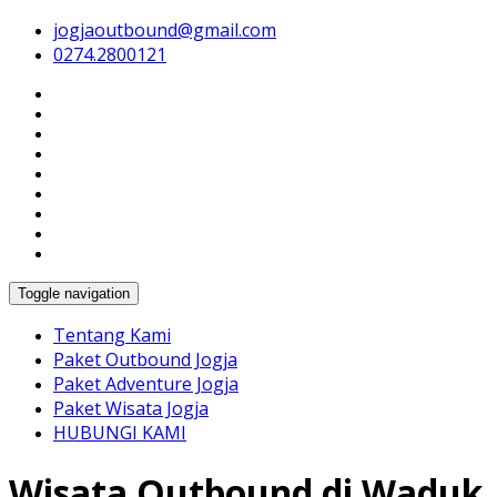
jogjaoutbound@gmail.com
Harga Paket Wisata Outbound Jogja Murah, Tempat
Paket Outbound Jogja &
0274.2800121
Outbound Kaliurang, Jasa Trainer, Paintball, Rafting,
Arung Jeram, Lava Tour & Team Building di Yogyakarta
Tempat Outbound di Jogja :
Jogja Outbound
Toggle navigation
Tentang Kami
Paket Outbound Jogja
Paket Adventure Jogja
Paket Wisata Jogja
HUBUNGI KAMI
Wisata Outbound di Waduk