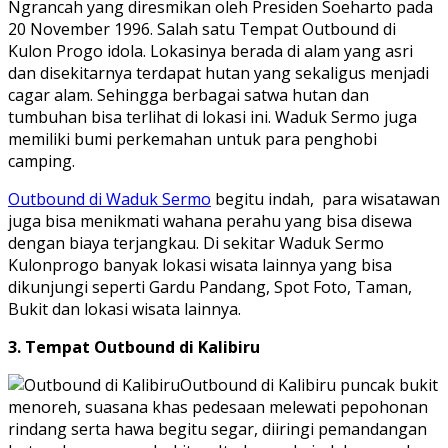
Ngrancah yang diresmikan oleh Presiden Soeharto pada
20 November 1996. Salah satu Tempat Outbound di
Kulon Progo idola. Lokasinya berada di alam yang asri
dan disekitarnya terdapat hutan yang sekaligus menjadi
cagar alam. Sehingga berbagai satwa hutan dan
tumbuhan bisa terlihat di lokasi ini. Waduk Sermo juga
memiliki bumi perkemahan untuk para penghobi
camping.
Outbound di Waduk Sermo
begitu indah, para wisatawan
juga bisa menikmati wahana perahu yang bisa disewa
dengan biaya terjangkau. Di sekitar Waduk Sermo
Kulonprogo banyak lokasi wisata lainnya yang bisa
dikunjungi seperti Gardu Pandang, Spot Foto, Taman,
Bukit dan lokasi wisata lainnya.
3. Tempat Outbound di Kalibiru
Outbound di Kalibiru puncak bukit
menoreh, suasana khas pedesaan melewati pepohonan
rindang serta hawa begitu segar, diiringi pemandangan