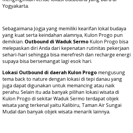
Yogyakarta.
Sebagaimana Jogja yang memiliki kearifan lokal budaya
yang kuat serta keindahan alamnya, Kulon Progo pun
demikian.
Outbound di Waduk Sermo
Kulon Progo bisa
melepaskan diri Anda dari kepenatan rutinitas pekerjaan
sehari-hari sehingga bisa merefresh dan recharge energi
supaya bisa bersemangat lagi esok hari.
Lokasi Outbound di daerah Kulon Progo
mengusung
tema back to nature dengan lokasi di tepi danau yang
juga dapat digunakan untuk memancing atau naik
perahu. Selain itu ada banyak pilihan lokasi wisata di
Kulon Progo di sekitar Waduk Sermo terdapat objek
wisata yang terkenal yaitu Kalibiru, Taman Air Sungai
Mudal dan banyak objek wisata menarik lainnya.