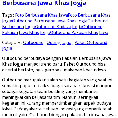
Berbusana Jawa Khas Jogja
Tags :
Foto Berbusana Khas Jawa
Foto Berbusana Khas
Jogja
Outbound Berbusana Jawa Khas Jogja
Outbound
Berbusana Jogja
Outbound Budaya Jogja
Outbound
Pakaian Jawa Khas Jogja
Outbound Pakaian Khas Jawa
Category :
Outbound
,
Outing Jogja
,
Paket Outbound
Jogja
Outbound berbudaya dengan Pakaian Berbusana Jawa
Khas Jogja menjadi trend baru. Paket Outbound bisa
disertai berfoto, naik gerobak, makanan khas ndeso.
Outbound merupakan salah satu kegiatan yang saat ini
semakin populer, baik sebagai sarana rekreasi maupun
sebagai kegiatan team building yang membantu
meningkatkan kerjasama tim. Namun, seringkali
kegiatan ini kurang mempertimbangkan aspek budaya
lokal. Di Yogyakarta, sebuah inovasi yang menarik telah
muncul, yaitu Outbound dengan pakaian berbusana Jawa