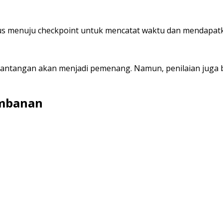
rus menuju checkpoint untuk mencatat waktu dan mendapatk
h tantangan akan menjadi pemenang. Namun, penilaian ju
ambanan