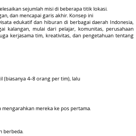
aikan sejumlah misi di beberapa titik lokasi.
, dan mencapai garis akhir. Konsep ini
isata edukatif dan hiburan di berbagai daerah Indonesia,
i kalangan, mulai dari pelajar, komunitas, perusahaan
juga kerjasama tim, kreativitas, dan pengetahuan tentang
l (biasanya 4–8 orang per tim), lalu
kan mengarahkan mereka ke pos pertama.
n berbeda.