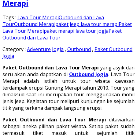
Merapi
Tags :
Lava Tour Merapi
Outbound dan Lava
Tour
Outbound Merapi
paket jeep lava tour merapi
Paket
Lava Tour Merapi
paket merapi lava tour jogja
Paket
Outbound dan Lava Tour
Category :
Adventure Jogja
,
Outbound
,
Paket Outbound
Jogja
Paket Outbound dan Lava Tour Merapi
yang asyik dan
seru akan anda dapatkan di
Outbound Jogja
. Lava Tour
Merapi adalah istilah untuk tour wisata kawasan
terdampak erupsi Gunung Merapi tahun 2010. Tour yang
dimaksud saat ini merupakan tour menggunakan mobil
jenis jeep. Kegiatan tour meliputi kunjungan ke sejumlah
titik yang terkena dampak langsung erupsi.
Paket Outbound dan Lava Tour Merapi
ditawarkan
sebagai aneka pilihan paket wisata. Setiap paket sudah
termasuk tiket masuk untuk sejumlah titik