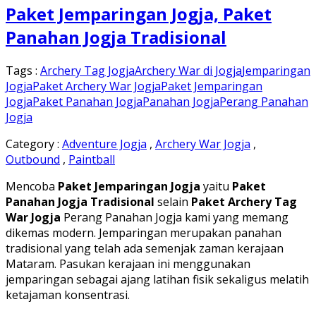
Paket Jemparingan Jogja, Paket
Panahan Jogja Tradisional
Tags :
Archery Tag Jogja
Archery War di Jogja
Jemparingan
Jogja
Paket Archery War Jogja
Paket Jemparingan
Jogja
Paket Panahan Jogja
Panahan Jogja
Perang Panahan
Jogja
Category :
Adventure Jogja
,
Archery War Jogja
,
Outbound
,
Paintball
Mencoba
Paket Jemparingan Jogja
yaitu
Paket
Panahan Jogja Tradisional
selain
Paket Archery Tag
War Jogja
Perang Panahan Jogja kami yang memang
dikemas modern. Jemparingan merupakan panahan
tradisional yang telah ada semenjak zaman kerajaan
Mataram. Pasukan kerajaan ini menggunakan
jemparingan sebagai ajang latihan fisik sekaligus melatih
ketajaman konsentrasi.