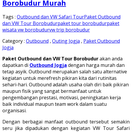
Borobudur Murah
Tags :
Outbound dan VW Safari Tour
Paket Outbound
dan VW Tour Borobudur
paket tour borobudur
paket
wisata vw borobudur
vw trip borobudur
Category :
Outbound
,
Outing Jogja
,
Paket Outbound
Jogja
Paket Outbound dan VW Tour Borobudur
akan anda
dapatkan di
Outbound Jogja
dengan harga murah dan
tetap asyik. Outbound merupakan salah satu alternative
kegiatan untuk merefresh pikiran kita dari rutinitas
sehari-hari. Outbound adalah usaha olah diri baik pikiran
maupun fisik yang sangat bermanfaat untuk
pengembangan prestasi, motivasi, peningkatan kerja
baik individual maupun team work dalam suatu
organisasi.
Dengan berbagai manfaat outbound tersebut semakin
seru jika dipadukan dengan kegiatan VW Tour Safari