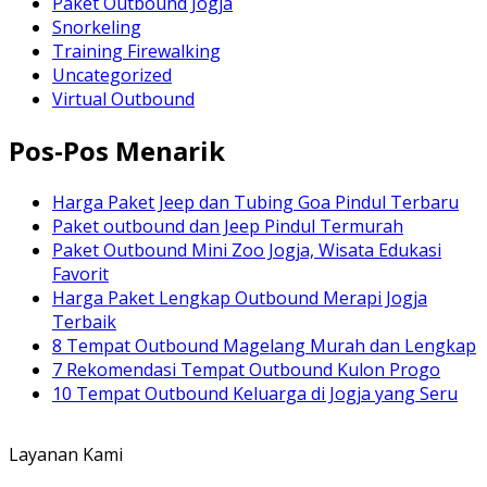
Paket Outbound Jogja
Snorkeling
Training Firewalking
Uncategorized
Virtual Outbound
Pos-Pos Menarik
Harga Paket Jeep dan Tubing Goa Pindul Terbaru
Paket outbound dan Jeep Pindul Termurah
Paket Outbound Mini Zoo Jogja, Wisata Edukasi
Favorit
Harga Paket Lengkap Outbound Merapi Jogja
Terbaik
8 Tempat Outbound Magelang Murah dan Lengkap
7 Rekomendasi Tempat Outbound Kulon Progo
10 Tempat Outbound Keluarga di Jogja yang Seru
Layanan Kami