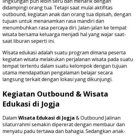
lingkungan pun lebih seru dan menarik dengan
didampingi orang tua. Tetapi saat mulai aktifitas
outbound, kegiatan anak dan orang tua dipisah, dengan
tujuan untuk menanamkan rasa mandiri dan
menumbuhkan rasa percaya diri. Jalan-jalan ke tempat
wisata bersama keluarga menjadi hal yang wajar saat-
saat liburan seperti ini.
Wisata edukasi adalah suatu program dimana peserta
kegiatan wisata melakukan perjalanan wisata pada suatu
tempat tertentu dalam suatu kelompok dengan tujuan
utama mendapatkan pengalaman belajar secara
langsung terkait dengan lokasi yang dikunjungi.
Kegiatan Outbound & Wisata
Edukasi di Jogja
Dalam
Wisata Edukasi di Jogja
& Outbound Jalinan
silaturrahmi semakin dipererat dengan membaur dan
menyatu padu tertawa dan bahagia. Sedangkan anak-