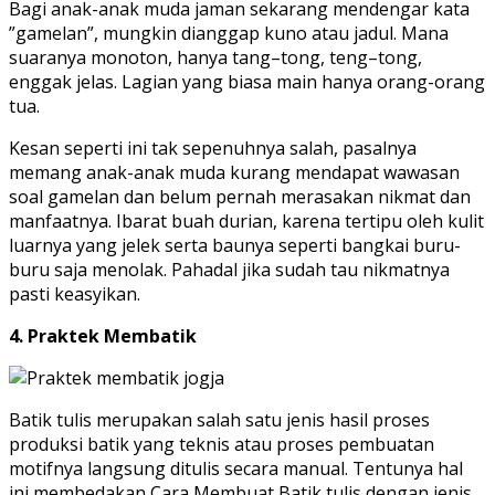
Bagi anak-anak muda jaman sekarang mendengar kata
”gamelan”, mungkin dianggap kuno atau jadul. Mana
suaranya monoton, hanya tang–tong, teng–tong,
enggak jelas. Lagian yang biasa main hanya orang-orang
tua.
Kesan seperti ini tak sepenuhnya salah, pasalnya
memang anak-anak muda kurang mendapat wawasan
soal gamelan dan belum pernah merasakan nikmat dan
manfaatnya. Ibarat buah durian, karena tertipu oleh kulit
luarnya yang jelek serta baunya seperti bangkai buru-
buru saja menolak. Pahadal jika sudah tau nikmatnya
pasti keasyikan.
4. Praktek Membatik
Batik tulis merupakan salah satu jenis hasil proses
produksi batik yang teknis atau proses pembuatan
motifnya langsung ditulis secara manual. Tentunya hal
ini membedakan Cara Membuat Batik tulis dengan jenis