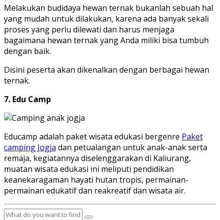
Melakukan budidaya hewan ternak bukanlah sebuah hal
yang mudah untuk dilakukan, karena ada banyak sekali
proses yang perlu dilewati dan harus menjaga
bagaimana hewan ternak yang Anda miliki bisa tumbuh
dengan baik.
Disini peserta akan dikenalkan dengan berbagai hewan
ternak.
7. Edu Camp
Educamp adalah paket wisata edukasi bergenre
Paket
camping Jogja
dan petualangan untuk anak-anak serta
remaja, kegiatannya diselenggarakan di Kaliurang,
muatan wisata edukasi ini meliputi pendidikan
keanekaragaman hayati hutan tropis, permainan-
permainan edukatif dan reakreatif dan wisata air.