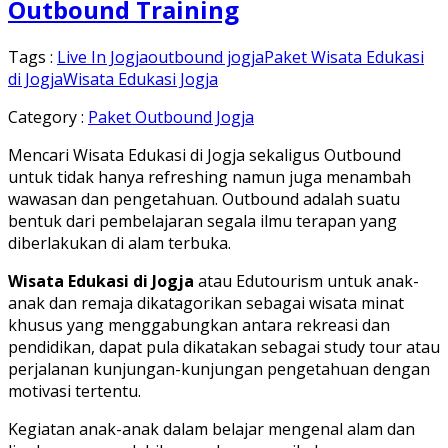
Outbound Training
Tags :
Live In Jogja
outbound jogja
Paket Wisata Edukasi
di Jogja
Wisata Edukasi Jogja
Category :
Paket Outbound Jogja
Mencari Wisata Edukasi di Jogja sekaligus Outbound
untuk tidak hanya refreshing namun juga menambah
wawasan dan pengetahuan. Outbound adalah suatu
bentuk dari pembelajaran segala ilmu terapan yang
diberlakukan di alam terbuka.
Wisata Edukasi di Jogja
atau Edutourism untuk anak-
anak dan remaja dikatagorikan sebagai wisata minat
khusus yang menggabungkan antara rekreasi dan
pendidikan, dapat pula dikatakan sebagai study tour atau
perjalanan kunjungan-kunjungan pengetahuan dengan
motivasi tertentu.
Kegiatan anak-anak dalam belajar mengenal alam dan