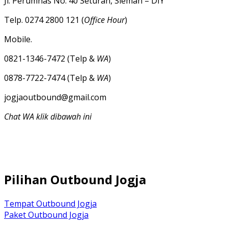
Jl. Perumnas No. 40 Seturan, Sleman – DIY
Telp. 0274 2800 121 (
Office Hour
)
Mobile.
0821-1346-7472 (Telp &
WA
)
0878-7722-7474 (Telp &
WA
)
jogjaoutbound@gmail.com
Chat WA klik dibawah ini
Pilihan Outbound Jogja
Tempat Outbound Jogja
Paket Outbound Jogja