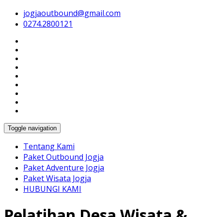
jogjaoutbound@gmail.com
Harga Paket Wisata Outbound Jogja Murah, Tempat
Paket Outbound Jogja &
0274.2800121
Outbound Kaliurang, Jasa Trainer, Paintball, Rafting,
Arung Jeram, Lava Tour & Team Building di Yogyakarta
Tempat Outbound di Jogja :
Jogja Outbound
Toggle navigation
Tentang Kami
Paket Outbound Jogja
Paket Adventure Jogja
Paket Wisata Jogja
HUBUNGI KAMI
Pelatihan Desa Wisata &