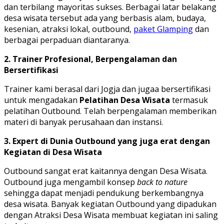
dan terbilang mayoritas sukses. Berbagai latar belakang
desa wisata tersebut ada yang berbasis alam, budaya,
kesenian, atraksi lokal, outbound,
paket Glamping
dan
berbagai perpaduan diantaranya.
2. Trainer Profesional, Berpengalaman dan
Bersertifikasi
Trainer kami berasal dari Jogja dan jugaa bersertifikasi
untuk mengadakan
Pelatihan Desa Wisata
termasuk
pelatihan Outbound. Telah berpengalaman memberikan
materi di banyak perusahaan dan instansi.
3. Expert di Dunia Outbound yang juga erat dengan
Kegiatan di Desa Wisata
Outbound sangat erat kaitannya dengan Desa Wisata.
Outbound juga mengambil konsep
back to nature
sehingga dapat menjadi pendukung berkembangnya
desa wisata. Banyak kegiatan Outbound yang dipadukan
dengan Atraksi Desa Wisata membuat kegiatan ini saling