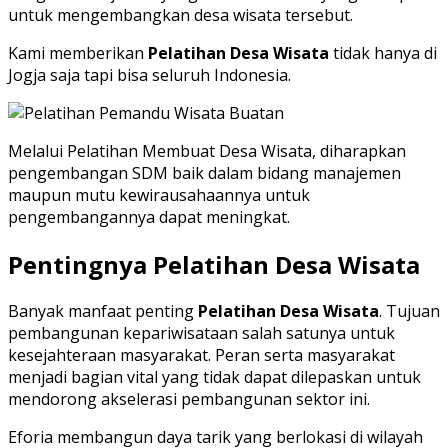
untuk mengembangkan desa wisata tersebut.
Kami memberikan
Pelatihan Desa Wisata
tidak hanya di
Jogja saja tapi bisa seluruh Indonesia.
Melalui Pelatihan Membuat Desa Wisata, diharapkan
pengembangan SDM baik dalam bidang manajemen
maupun mutu kewirausahaannya untuk
pengembangannya dapat meningkat.
Pentingnya Pelatihan Desa Wisata
Banyak manfaat penting
Pelatihan Desa Wisata
. Tujuan
pembangunan kepariwisataan salah satunya untuk
kesejahteraan masyarakat. Peran serta masyarakat
menjadi bagian vital yang tidak dapat dilepaskan untuk
mendorong akselerasi pembangunan sektor ini.
Eforia membangun daya tarik yang berlokasi di wilayah