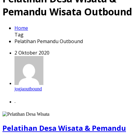
Pemandu Wisata Outbound
Home
Tag
Pelatihan Pemandu Outbound
2 Oktober 2020
jogjaoutbound
-
Pelatihan Desa Wisata & Pemandu