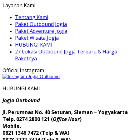
Layanan Kami
Tentang Kami
Paket Outbound Jogja
Paket Adventure Jogja
Paket Wisata Jogja
HUBUNGI KAMI
27 Lokasi Outbound Jogja Terbaru & Harga
Paketnya
Official Instagram
HUBUNGI KAMI
Jogja Outbound
Jl. Perumnas No. 40 Seturan, Sleman – Yogyakarta
Telp. 0274 2800 121 (
Office Hour
)
Mobile.
0821 1346 7472 (Telp & WA)
0878-7722-7474 (Telp & WA)