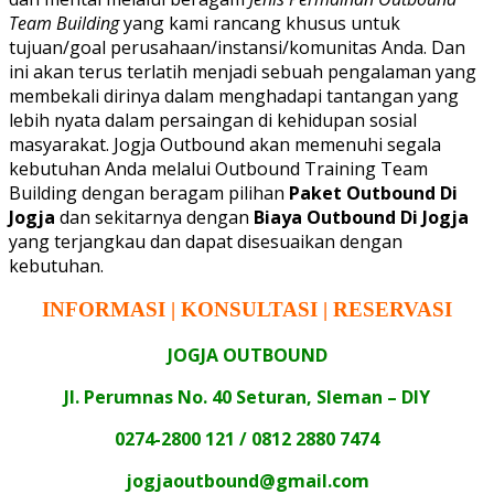
Team Building
yang kami rancang khusus untuk
tujuan/goal perusahaan/instansi/komunitas Anda. Dan
ini akan terus terlatih menjadi sebuah pengalaman yang
membekali dirinya dalam menghadapi tantangan yang
lebih nyata dalam persaingan di kehidupan sosial
masyarakat. Jogja Outbound akan memenuhi segala
kebutuhan Anda melalui Outbound Training Team
Building dengan beragam pilihan
Paket Outbound Di
Jogja
dan sekitarnya dengan
Biaya Outbound Di Jogja
yang terjangkau dan dapat disesuaikan dengan
kebutuhan.
INFORMASI | KONSULTASI | RESERVASI
JOGJA OUTBOUND
Jl. Perumnas No. 40 Seturan, Sleman – DIY
0274-2800 121 / 0812 2880 7474
jogjaoutbound@gmail.com