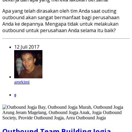
Apa yang telah dirasakan oleh tim Anda saat outing
outbound akan sangat bermanfaat bagi perusahaan
Anda ke depannya. Mengapa tidak untuk melakukan
outbound untuk perusahaan Anda selama itu baik?
12 Juli 2017
amrkimi
0
Outbound Team Building Jogja