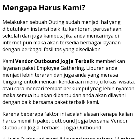
Mengapa Harus Kami?
Melakukan sebuah Outing sudah menjadi hal yang
dibutuhkan instansi baik itu kantoran, perusahaan,
sekolah dan juga kampus. Jika anda mencarinya di
internet pun maka akan tersedia berbagai layanan
dengan berbagai fasilitas yang disediakan.
Kami
Vendor Outbound Jogja Terbaik
memberikan
layanan paket Employee Gathering. Liburan anda
menjadi lebih terarah dan juga anda yang merasa
bingung untuk mencari kendaraan menuju lokasi wisata,
atau cara mencari tempat berkumpul ynag lebih nyaman
maka semua itu akan dibantu dan anda akan dilayani
dengan baik bersama paket terbaik kami.
Karena beberapa faktor ini adalah alasan kenapa kalian
harus memilih paket outbound Jogja bersama Vendor
Outbound Jogja Terbaik – Jogja Outbound :