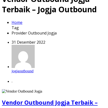
Terbaik – Jogja Outbound
Home
Tag
Provider Outbound Jogja
31 Desember 2022
jogjaoutbound
-
Vendor Outbound Jogja Terbaik –