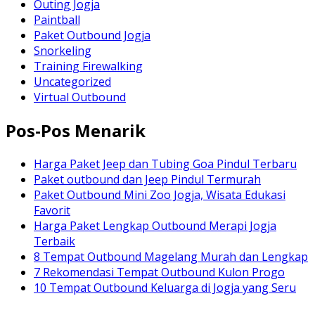
Outing Jogja
Paintball
Paket Outbound Jogja
Snorkeling
Training Firewalking
Uncategorized
Virtual Outbound
Pos-Pos Menarik
Harga Paket Jeep dan Tubing Goa Pindul Terbaru
Paket outbound dan Jeep Pindul Termurah
Paket Outbound Mini Zoo Jogja, Wisata Edukasi
Favorit
Harga Paket Lengkap Outbound Merapi Jogja
Terbaik
8 Tempat Outbound Magelang Murah dan Lengkap
7 Rekomendasi Tempat Outbound Kulon Progo
10 Tempat Outbound Keluarga di Jogja yang Seru