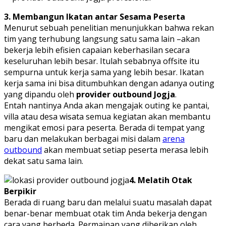
3. Membangun Ikatan antar Sesama Peserta
Menurut sebuah penelitian menunjukkan bahwa rekan
tim yang terhubung langsung satu sama lain –akan
bekerja lebih efisien capaian keberhasilan secara
keseluruhan lebih besar. Itulah sebabnya offsite itu
sempurna untuk kerja sama yang lebih besar. Ikatan
kerja sama ini bisa ditumbuhkan dengan adanya outing
yang dipandu oleh
provider outbound Jogja
.
Entah nantinya Anda akan mengajak outing ke pantai,
villa atau desa wisata semua kegiatan akan membantu
mengikat emosi para peserta. Berada di tempat yang
baru dan melakukan berbagai misi dalam
arena
outbound
akan membuat setiap peserta merasa lebih
dekat satu sama lain.
4. Melatih Otak
Berpikir
Berada di ruang baru dan melalui suatu masalah dapat
benar-benar membuat otak tim Anda bekerja dengan
cara yang berbeda. Permainan yang diberikan oleh