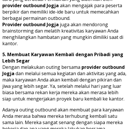
provider outbound Jogja
akan mengajak para peserta
berpikir dan memiliki ide-ide baru untuk memecahkan
berbagai permainan outbound.
Provider outbound Jogja
juga akan mendorong
brainstorming dan melatih kreativitas karyawan Anda
menghilangkan hambatan yang mungkin dimiliki saat di
kantor.
5. Membuat Karyawan Kembali dengan Pribadi yang
Lebih Segar
Dengan melakukan outing bersama
provider outbound
Jogja
dan melalui semua kegiatan dan aktivitas yang ada,
maka karyawan Anda akan kembali dengan pikiran dan
jiwa yang lebih segar. Ya, setelah melalui hari yang luar
biasa bersama rekan kerja mereka akan merasa lebih
siap untuk mengerjakan proyek baru kembali ke kantor.
Adanya outing outbound akan membuat para karyawan
Anda merasa bahwa mereka terhubung kembali satu
sama lain. Mereka sangat senang dengan siapa mereka
bekerja dan apa yang mereka lakukan bersama.