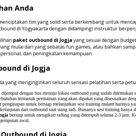
ihan Anda
enciptakan tim yang solid serta berkembang untuk mencapai
ound di Yogyakarta dengan didampingi instruktur berpeng
ilihan
paket outbound di Jogja
yang sesuai dengan budget 
ang mulai dari yang sebatas fun games, atau bahkan samp
r personal, dan peningkatan kemampuan.
bound di Jogja
a yang menginginkan seluruh sensasi pelatihan serta petu
 dijemput dengan bus menuju lokasi outbound yang sudah ditentukan 
kebutuhan termasuk permainan yang akan dipakai yang disesuaikan den
n penginapan untuk bersiap melanjutkan sesi training malam harinya ya
lanjutan dari outbound saat siang tadi. Biasanya sesi training hanya d
ogja
bersiap untuk mengikuti rafting yang ditempuh selama 2-3 jam. 
enjemputan awal.
 Outbound di Jogja