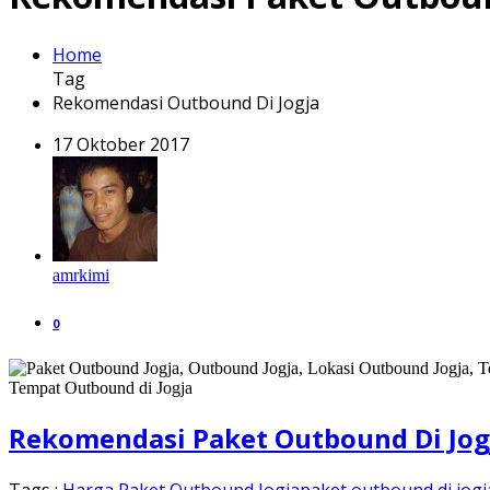
Home
Tag
Rekomendasi Outbound Di Jogja
17 Oktober 2017
amrkimi
0
Rekomendasi Paket Outbound Di Jog
Tags :
Harga Paket Outbound Jogja
paket outbound di jogj