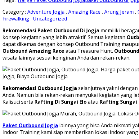
Category :
Adventure Jogja
,
Amazing Race
,
Arung Jeram
,
Firewalking
,
Uncategorized
Rekomendasi Paket Outbound Di Jogja
memiliki beraga
konsep kegiatan yang lebih atraktif. Semua kegiatan
Outb
dapat dikemas dengan konsep Outbound Training maupun
Outbound Amazing Race
atau Treasure Hunt.
Outbound
wisata lainnya sesuai keinginan Anda dan rekan-rekan.
Reko
mendasi
Outbo
und Jogja
selanjutnya yakni dengan
Anda. Namun bila rekan-rekan menyukai kegiatan yang leb
Kalisuci serta
Rafting Di Sungai Elo
atau
Rafting Sungai
Paket Outbound Jogja
lainnya yang bisa Anda nikmati ya
Indoor Training kami siap memberikan lokasi indoor yang