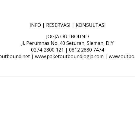
INFO | RESERVASI | KONSULTASI
JOGJA OUTBOUND
Jl. Perumnas No. 40 Seturan, Sleman, DIY
0274-2800 121 | 0812 2880 7474
outbound.net | www.paketoutboundjogja.com | www.outbou