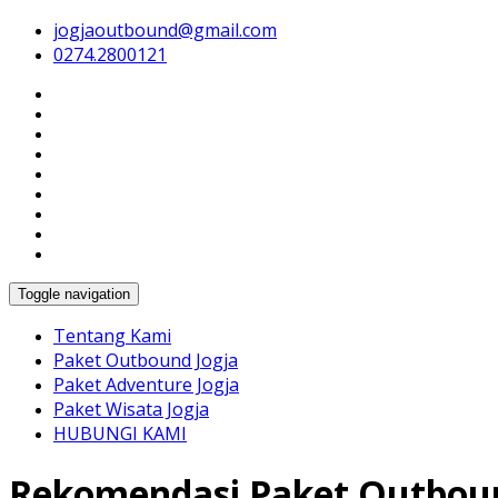
jogjaoutbound@gmail.com
Harga Paket Wisata Outbound Jogja Murah, Tempat Outboun
Paket Outbound Jogja & Tem
0274.2800121
Toggle navigation
Tentang Kami
Paket Outbound Jogja
Paket Adventure Jogja
Paket Wisata Jogja
HUBUNGI KAMI
Rekomendasi Paket Outboun