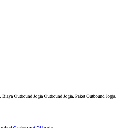
dasi Outbound Di Jogja