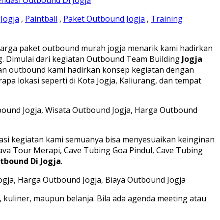
Jogja
,
Paintball
,
Paket Outbound Jogja
,
Training
arga paket outbound murah jogja menarik kami hadirkan
g. Dimulai dari kegiatan Outbound Team Building
Jogja
an outbound kami hadirkan konsep kegiatan dengan
rapa lokasi seperti di Kota Jogja, Kaliurang, dan tempat
asi kegiatan kami semuanya bisa menyesuaikan keinginan
ava Tour Merapi, Cave Tubing Goa Pindul, Cave Tubing
tbound Di Jogja
.
, kuliner, maupun belanja. Bila ada agenda meeting atau