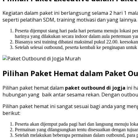
Kegiatan dalam paket ini berlangsung selama 2 hari 1 mal
seperti pelatihan SDM, training motivasi dan yang lainnya. 
Peserta dijemput siang hari pada hari pertama menuju lokasi p
harinya yang dilakukan secara indoor dalam aula pertemuan ya
Biasanya sesi training dibatasi maksimal pukul 22.00. keesokan 
Setelah selesai outbound, peserta kembali ke penginapan untuk
Pilihan Paket Hemat dalam Paket Ou
Pilihan paket hemat dalam
paket outbound di jogja
ini h
hubungan yang baik antar sesama rekan. Dengan outbou
Pilihan paket hemat ini sangat sesuai bagi anda yang meng
berikut:
Peserta akan dijemput pada pagi hari dan langsung menuju lok
Permainan yang dilangsungkan tentu disesuaikan dengan tujua
Setelah melakukan beberapa permainan dalam outbound, para 