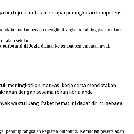
ja
bertujuan untuk mencapai peningkatan kompetensi
n untuk kemudian bersiap mengikuti kegiatan training pada malam
di alam sekitar.
t outbound di Jogja
diantar ke tempat penjemputan awal.
ntuk meningkatkan motivasi kerja serta menciptakan
kraban dengan sesama rekan kerja anda.
yak waktu luang. Paket hemat ini dapat dirinci sebagai
gai penutup rangkaian kegiatan outbound. Kemudian peserta akan