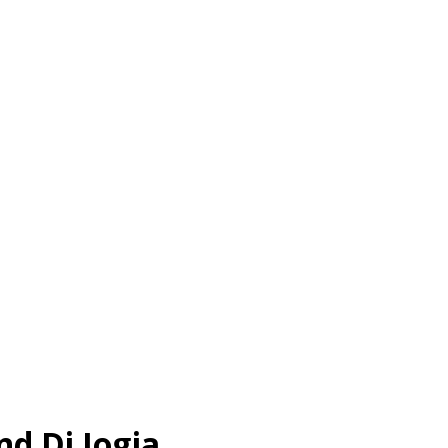
d Kaliurang, Jasa Trainer, Paintball, Rafting, Arung Jera
pat Outbound di Jogja : Jog
d Di Jogja