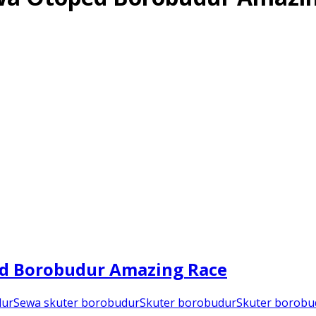
ed Borobudur Amazing Race
dur
Sewa skuter borobudur
Skuter borobudur
Skuter borobu