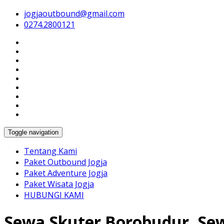
jogjaoutbound@gmail.com
Harga Paket Wisata Outbound Jogja Murah, Tempat Outboun
Paket Outbound Jogja & Tem
0274.2800121
Toggle navigation
Tentang Kami
Paket Outbound Jogja
Paket Adventure Jogja
Paket Wisata Jogja
HUBUNGI KAMI
Sewa Skuter Borobudur, Se