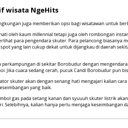
f wisata NgeHits
lingkungan juga memberikan opsi bagi wisatawan untuk ber
inati oleh kaum millennial tetapi juga oleh rombongan inst
terlihat para pengendara skuter. Para pelancong biasanya 
spot yang lain cukup dekat untuk dijangkau di daerah seki
ea perkampungan di sekitar Borobudur dengan mengendarai s
i. Jika cuaca sedang cerah, pucuk Candi Borobudur pun bisa 
tor skuter akan dengan senang hati mengajari kalian cara m
eseimbangan yang baik.
mbol gas pada setang kanan dan syuuuh skuter listrik akan
ri. Selebihnya, kalian hanya perlu menjaga keseimbangan 