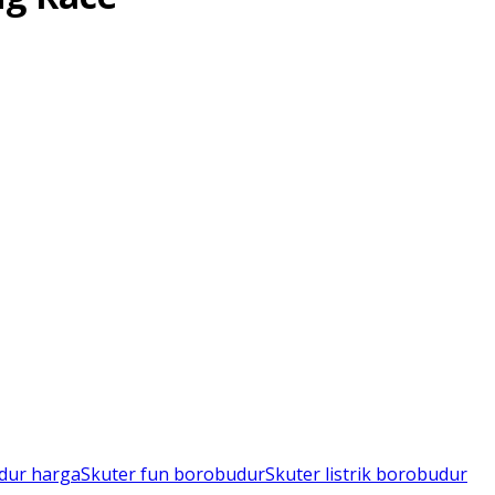
dur harga
Skuter fun borobudur
Skuter listrik borobudur