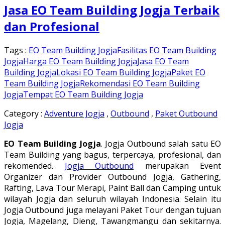
Jasa EO Team Building Jogja Terbaik
dan Profesional
Tags :
EO Team Building Jogja
Fasilitas EO Team Building
Jogja
Harga EO Team Building Jogja
Jasa EO Team
Building Jogja
Lokasi EO Team Building Jogja
Paket EO
Team Building Jogja
Rekomendasi EO Team Building
Jogja
Tempat EO Team Building Jogja
Category :
Adventure Jogja
,
Outbound
,
Paket Outbound
Jogja
EO Team Building Jogja
. Jogja Outbound salah satu EO
Team Building yang bagus, terpercaya, profesional, dan
rekomended.
Jogja Outbound
merupakan Event
Organizer dan Provider Outbound Jogja, Gathering,
Rafting, Lava Tour Merapi, Paint Ball dan Camping untuk
wilayah Jogja dan seluruh wilayah Indonesia. Selain itu
Jogja Outbound juga melayani Paket Tour dengan tujuan
Jogja, Magelang, Dieng, Tawangmangu dan sekitarnya.