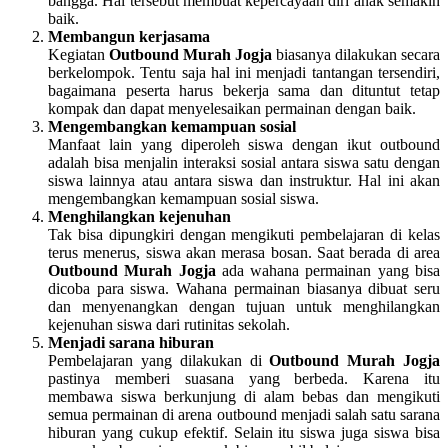
bangga. Hal tersebut membuat kepercayaan diri anak semakin
baik.
Membangun kerjasama
Kegiatan
Outbound Murah Jogja
biasanya dilakukan secara
berkelompok. Tentu saja hal ini menjadi tantangan tersendiri,
bagaimana peserta harus bekerja sama dan dituntut tetap
kompak dan dapat menyelesaikan permainan dengan baik.
Mengembangkan kemampuan sosial
Manfaat lain yang diperoleh siswa dengan ikut outbound
adalah bisa menjalin interaksi sosial antara siswa satu dengan
siswa lainnya atau antara siswa dan instruktur. Hal ini akan
mengembangkan kemampuan sosial siswa.
Menghilangkan kejenuhan
Tak bisa dipungkiri dengan mengikuti pembelajaran di kelas
terus menerus, siswa akan merasa bosan. Saat berada di area
Outbound Murah Jogja
ada wahana permainan yang bisa
dicoba para siswa. Wahana permainan biasanya dibuat seru
dan menyenangkan dengan tujuan untuk menghilangkan
kejenuhan siswa dari rutinitas sekolah.
Menjadi sarana hiburan
Pembelajaran yang dilakukan di
Outbound Murah Jogja
pastinya memberi suasana yang berbeda. Karena itu
membawa siswa berkunjung di alam bebas dan mengikuti
semua permainan di arena outbound menjadi salah satu sarana
hiburan yang cukup efektif. Selain itu siswa juga siswa bisa