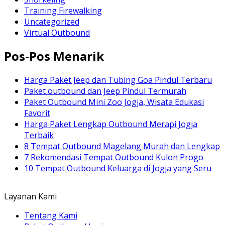
Training Firewalking
Uncategorized
Virtual Outbound
Pos-Pos Menarik
Harga Paket Jeep dan Tubing Goa Pindul Terbaru
Paket outbound dan Jeep Pindul Termurah
Paket Outbound Mini Zoo Jogja, Wisata Edukasi
Favorit
Harga Paket Lengkap Outbound Merapi Jogja
Terbaik
8 Tempat Outbound Magelang Murah dan Lengkap
7 Rekomendasi Tempat Outbound Kulon Progo
10 Tempat Outbound Keluarga di Jogja yang Seru
Layanan Kami
Tentang Kami