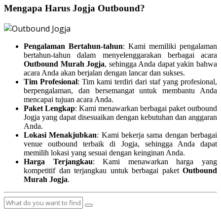
Mengapa Harus Jogja Outbound?
Pengalaman Bertahun-tahun
: Kami memiliki pengalaman
bertahun-tahun dalam menyelenggarakan berbagai acara
Outbound Murah Jogja
, sehingga Anda dapat yakin bahwa
acara Anda akan berjalan dengan lancar dan sukses.
Tim Profesional
: Tim kami terdiri dari staf yang profesional,
berpengalaman, dan bersemangat untuk membantu Anda
mencapai tujuan acara Anda.
Paket Lengkap
: Kami menawarkan berbagai paket outbound
Jogja yang dapat disesuaikan dengan kebutuhan dan anggaran
Anda.
Lokasi Menakjubkan
: Kami bekerja sama dengan berbagai
venue outbound terbaik di Jogja, sehingga Anda dapat
memilih lokasi yang sesuai dengan keinginan Anda.
Harga Terjangkau
: Kami menawarkan harga yang
kompetitif dan terjangkau untuk berbagai paket
Outbound
Murah Jogja
.