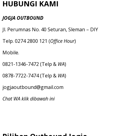
HUBUNGI KAMI
JOGJA OUTBOUND
Jl. Perumnas No. 40 Seturan, Sleman – DIY
Telp. 0274 2800 121 (
Office Hour
)
Mobile.
0821-1346-7472 (Telp &
WA
)
0878-7722-7474 (Telp &
WA
)
jogjaoutbound@gmail.com
Chat WA klik dibawah ini