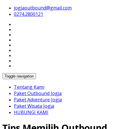
jogjaoutbound@gmail.com
Harga Paket Wisata Outbound Jogja Murah, Tempat
Paket Outbound Jogja &
0274.2800121
Outbound Kaliurang, Jasa Trainer, Paintball, Rafting,
Arung Jeram, Lava Tour & Team Building di Yogyakarta
Tempat Outbound di Jogja :
Jogja Outbound
Toggle navigation
Tentang Kami
Paket Outbound Jogja
Paket Adventure Jogja
Paket Wisata Jogja
HUBUNGI KAMI
Tips Memilih Outbound