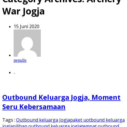
War Jogja
15 Juni 2020
penulis
-
Outbound Keluarga Jogja, Moment
Seru Kebersamaan
Tags :
Outbound keluarga Jogja
paket uotbound keluarga
jogja
pilihan outbound keluarga jogja
tempat outbound