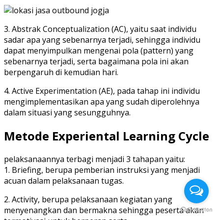
3. Abstrak Conceptualization (AC), yaitu saat individu
sadar apa yang sebenarnya terjadi, sehingga individu
dapat menyimpulkan mengenai pola (pattern) yang
sebenarnya terjadi, serta bagaimana pola ini akan
berpengaruh di kemudian hari.
4. Active Experimentation (AE), pada tahap ini individu
mengimplementasikan apa yang sudah diperolehnya
dalam situasi yang sesungguhnya.
Metode Experiental Learning Cycle
pelaksanaannya terbagi menjadi 3 tahapan yaitu:
1. Briefing, berupa pemberian instruksi yang menjadi
acuan dalam pelaksanaan tugas.
2. Activity, berupa pelaksanaan kegiatan yang
menyenangkan dan bermakna sehingga peserta akan