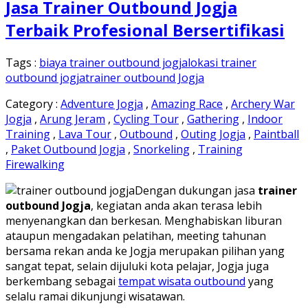
Jasa Trainer Outbound Jogja
Terbaik Profesional Bersertifikasi
Tags :
biaya trainer outbound jogja
lokasi trainer
outbound jogja
trainer outbound Jogja
Category :
Adventure Jogja
,
Amazing Race
,
Archery War
Jogja
,
Arung Jeram
,
Cycling Tour
,
Gathering
,
Indoor
Training
,
Lava Tour
,
Outbound
,
Outing Jogja
,
Paintball
,
Paket Outbound Jogja
,
Snorkeling
,
Training
Firewalking
Dengan dukungan jasa
trainer
outbound Jogja
, kegiatan anda akan terasa lebih
menyenangkan dan berkesan. Menghabiskan liburan
ataupun mengadakan pelatihan, meeting tahunan
bersama rekan anda ke Jogja merupakan pilihan yang
sangat tepat, selain dijuluki kota pelajar, Jogja juga
berkembang sebagai
tempat wisata outbound
yang
selalu ramai dikunjungi wisatawan.