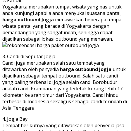
2. Pantai
Yogyakarta merupakan tempat wisata yang pas untuk
anda kunjungi apabila anda menyukai suasana pantai,
harga outbound Jogja
menawarkan beberapa tempat
wisata pantai yang berada di Yogyakarta dengan
pemandangan yang sangat indah, sehingga dapat
dijadikan sebagai lokasi outbound yang menawan.
3. Candi di Seputar Jogja
Candi juga merupakan salah satu tempat yang
ditawarkan oleh penyedia
harga outbound Jogja
untuk
dijadikan sebagai tempat outbound. Salah satu candi
yang paling terkenal di Jogja selain candi Borobudur
adalah candi Prambanan yang terletak kurang lebih 17
kilometer ke arah timur dari Yogyakarta. Candi hindu
terbesar di Indonesia sekaligus sebagai candi terindah di
Asia Tenggara.
4. Jogja Bay
Tempat berikutnya yang ditawarkan oleh penyedia jasa