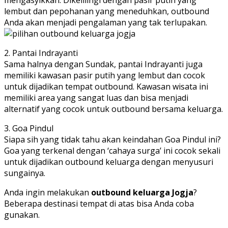
lembut dan pepohanan yang meneduhkan, outbound
Anda akan menjadi pengalaman yang tak terlupakan.
2. Pantai Indrayanti
Sama halnya dengan Sundak, pantai Indrayanti juga
memiliki kawasan pasir putih yang lembut dan cocok
untuk dijadikan tempat outbound. Kawasan wisata ini
memiliki area yang sangat luas dan bisa menjadi
alternatif yang cocok untuk outbound bersama keluarga.
3. Goa Pindul
Siapa sih yang tidak tahu akan keindahan Goa Pindul ini?
Goa yang terkenal dengan ‘cahaya surga’ ini cocok sekali
untuk dijadikan outbound keluarga dengan menyusuri
sungainya.
Anda ingin melakukan
outbound keluarga Jogja
?
Beberapa destinasi tempat di atas bisa Anda coba
gunakan.