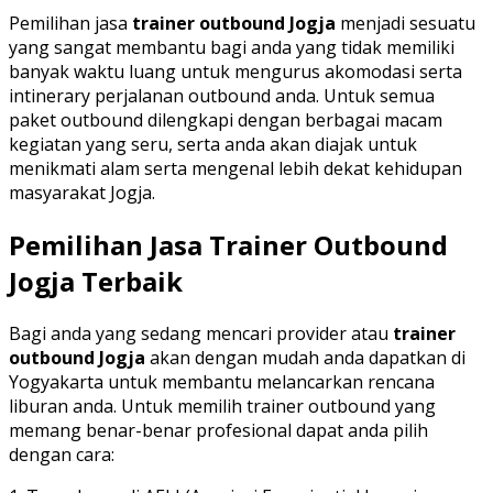
Pemilihan jasa
trainer outbound Jogja
menjadi sesuatu
yang sangat membantu bagi anda yang tidak memiliki
banyak waktu luang untuk mengurus akomodasi serta
intinerary perjalanan outbound anda. Untuk semua
paket outbound dilengkapi dengan berbagai macam
kegiatan yang seru, serta anda akan diajak untuk
menikmati alam serta mengenal lebih dekat kehidupan
masyarakat Jogja.
Pemilihan Jasa Trainer Outbound
Jogja Terbaik
Bagi anda yang sedang mencari provider atau
trainer
outbound Jogja
akan dengan mudah anda dapatkan di
Yogyakarta untuk membantu melancarkan rencana
liburan anda. Untuk memilih trainer outbound yang
memang benar-benar profesional dapat anda pilih
dengan cara: