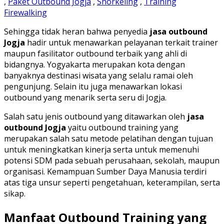
,
Paket Outbound Jogja
,
Snorkeling
,
Training
Firewalking
Sehingga tidak heran bahwa penyedia
jasa outbound
Jogja
hadir untuk menawarkan pelayanan terkait trainer
maupun fasilitator outbound terbaik yang ahli di
bidangnya. Yogyakarta merupakan kota dengan
banyaknya destinasi wisata yang selalu ramai oleh
pengunjung. Selain itu juga menawarkan lokasi
outbound yang menarik serta seru di Jogja.
Salah satu jenis outbound yang ditawarkan oleh
jasa
outbound Jogja
yaitu outbound training yang
merupakan salah satu metode pelatihan dengan tujuan
untuk meningkatkan kinerja serta untuk memenuhi
potensi SDM pada sebuah perusahaan, sekolah, maupun
organisasi. Kemampuan Sumber Daya Manusia terdiri
atas tiga unsur seperti pengetahuan, keterampilan, serta
sikap.
Manfaat Outbound Training yang