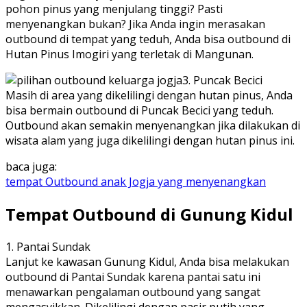
pohon pinus yang menjulang tinggi? Pasti
menyenangkan bukan? Jika Anda ingin merasakan
outbound di tempat yang teduh, Anda bisa outbound di
Hutan Pinus Imogiri yang terletak di Mangunan.
3. Puncak Becici
Masih di area yang dikelilingi dengan hutan pinus, Anda
bisa bermain outbound di Puncak Becici yang teduh.
Outbound akan semakin menyenangkan jika dilakukan di
wisata alam yang juga dikelilingi dengan hutan pinus ini.
baca juga:
tempat Outbound anak Jogja yang menyenangkan
Tempat Outbound di Gunung Kidul
1. Pantai Sundak
Lanjut ke kawasan Gunung Kidul, Anda bisa melakukan
outbound di Pantai Sundak karena pantai satu ini
menawarkan pengalaman outbound yang sangat
mengasyikkan. Dikelilingi dengan pasir putih yang