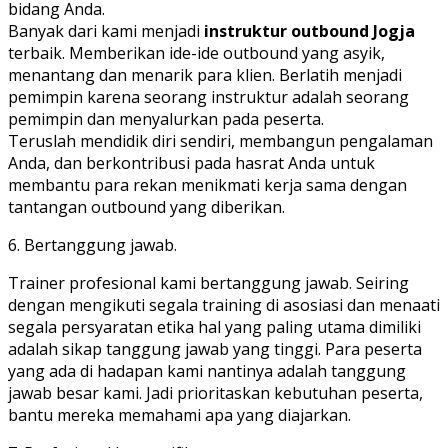
bidang Anda.
Banyak dari kami menjadi
instruktur outbound Jogja
terbaik. Memberikan ide-ide outbound yang asyik,
menantang dan menarik para klien. Berlatih menjadi
pemimpin karena seorang instruktur adalah seorang
pemimpin dan menyalurkan pada peserta.
Teruslah mendidik diri sendiri, membangun pengalaman
Anda, dan berkontribusi pada hasrat Anda untuk
membantu para rekan menikmati kerja sama dengan
tantangan outbound yang diberikan.
6. Bertanggung jawab.
Trainer profesional kami bertanggung jawab. Seiring
dengan mengikuti segala training di asosiasi dan menaati
segala persyaratan etika hal yang paling utama dimiliki
adalah sikap tanggung jawab yang tinggi. Para peserta
yang ada di hadapan kami nantinya adalah tanggung
jawab besar kami. Jadi prioritaskan kebutuhan peserta,
bantu mereka memahami apa yang diajarkan.