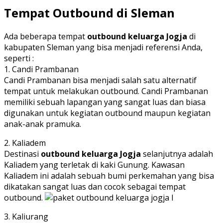
Tempat Outbound di Sleman
Ada beberapa tempat
outbound keluarga Jogja
di
kabupaten Sleman yang bisa menjadi referensi Anda,
seperti :
1. Candi Prambanan
Candi Prambanan bisa menjadi salah satu alternatif
tempat untuk melakukan outbound. Candi Prambanan
memiliki sebuah lapangan yang sangat luas dan biasa
digunakan untuk kegiatan outbound maupun kegiatan
anak-anak pramuka.
2. Kaliadem
Destinasi
outbound keluarga Jogja
selanjutnya adalah
Kaliadem yang terletak di kaki Gunung. Kawasan
Kaliadem ini adalah sebuah bumi perkemahan yang bisa
dikatakan sangat luas dan cocok sebagai tempat
outbound.
3. Kaliurang