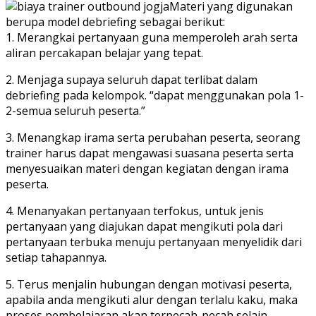
Materi yang digunakan
berupa model debriefing sebagai berikut:
1. Merangkai pertanyaan guna memperoleh arah serta
aliran percakapan belajar yang tepat.
2. Menjaga supaya seluruh dapat terlibat dalam
debriefing pada kelompok. “dapat menggunakan pola 1-
2-semua seluruh peserta.”
3. Menangkap irama serta perubahan peserta, seorang
trainer harus dapat mengawasi suasana peserta serta
menyesuaikan materi dengan kegiatan dengan irama
peserta.
4. Menanyakan pertanyaan terfokus, untuk jenis
pertanyaan yang diajukan dapat mengikuti pola dari
pertanyaan terbuka menuju pertanyaan menyelidik dari
setiap tahapannya.
5. Terus menjalin hubungan dengan motivasi peserta,
apabila anda mengikuti alur dengan terlalu kaku, maka
proses pembelajaran akan terpecah-pecah selain