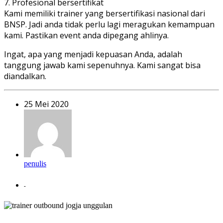
7. Profesional bersertifikat
Kami memiliki trainer yang bersertifikasi nasional dari
BNSP. Jadi anda tidak perlu lagi meragukan kemampuan
kami. Pastikan event anda dipegang ahlinya.
Ingat, apa yang menjadi kepuasan Anda, adalah
tanggung jawab kami sepenuhnya. Kami sangat bisa
diandalkan.
25 Mei 2020
penulis
-