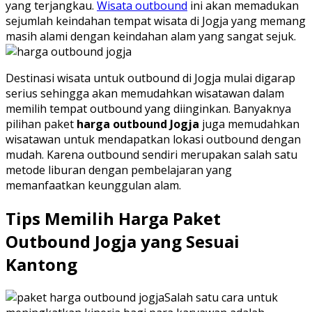
yang terjangkau.
Wisata outbound
ini akan memadukan
sejumlah keindahan tempat wisata di Jogja yang memang
masih alami dengan keindahan alam yang sangat sejuk.
Destinasi wisata untuk outbound di Jogja mulai digarap
serius sehingga akan memudahkan wisatawan dalam
memilih tempat outbound yang diinginkan. Banyaknya
pilihan paket
harga outbound Jogja
juga memudahkan
wisatawan untuk mendapatkan lokasi outbound dengan
mudah. Karena outbound sendiri merupakan salah satu
metode liburan dengan pembelajaran yang
memanfaatkan keunggulan alam.
Tips Memilih Harga Paket
Outbound Jogja yang Sesuai
Kantong
Salah satu cara untuk