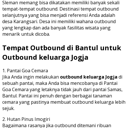
Sleman memang bisa dikatakan memiliki banyak sekali
tempat-tempat outbound. Destinasi tempat outbound
selanjutnya yang bisa menjadi referensi Anda adalah
desa Karangsari. Desa ini memiliki wahana outbound
yang lengkap dan ada banyak fasilitas wisata yang
menarik untuk dicoba.
Tempat Outbound di Bantul untuk
Outbound keluarga Jogja
1. Pantai Goa Cemara
Jika Anda ingin melakukan
outbound keluarga Jogja
di
sebuah pantai, maka Anda bisa mencobanya di Pantai
Goa Cemara yang letaknya tidak jauh dari pantai Samas,
Bantul. Pantai ini penuh dengan berbagai tanaman
cemara yang pastinya membuat outbound keluarga lebih
sejuk.
2. Hutan Pinus Imogiri
Bagaimana rasanya jika outbound ditemani ribuan