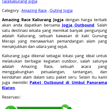
race
kaliurang jogja
Category :
Amazing Race
,
Outing Jogja
Amazing Race Kaliurang Jogja
dengan harga terbaik
akan anda dapatkan bersama
Jogja Outbound
. Salah
satu destinasi wisata yang memikat banyak pengunjung
adalah Kaliurang, sebuah kawasan di kaki Gunung
Merapi yang menawarkan pemandangan alam yang
menakjubkan dan udara yang sejuk.
Kaliurang juga dikenal sebagai lokasi yang ideal untuk
melakukan berbagai kegiatan outdoor, salah satunya
adalah Amazing Race, sebuah acara yang
menggabungkan petualangan, tantangan, dan
keindahan alam dalam satu paket seru. Selain itu kami
juga memiliki
Paket Outbound di Umbul Panorama
Klaten
.
Reservasi :