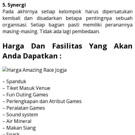
5. Synergi
Pada akhirnya setiap kelompok harus dipersatukan
kembali dan disadarkan betapa pentingnya sebuah
organisasi. Setiap bagian pasti memiliki peranannya
masing-masing. Tidak ada lagi pembedaan.
Harga Dan Fasilitas Yang Akan
Anda Dapatkan :
– Spanduk
– Tiket Masuk Venue
– Fun Outing Games
– Perlengkapan dan Atribut Games
– Peralatan Games
– Sound system
– Air Mineral
– Makan Siang
– Snack