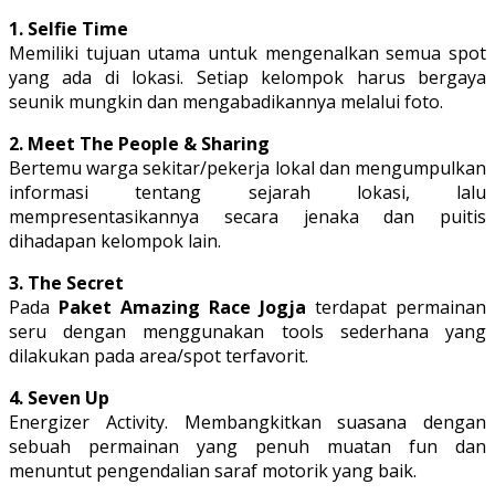
1. Selfie Time
Memiliki tujuan utama untuk mengenalkan semua spot
yang ada di lokasi. Setiap kelompok harus bergaya
seunik mungkin dan mengabadikannya melalui foto.
2. Meet The People & Sharing
Bertemu warga sekitar/pekerja lokal dan mengumpulkan
informasi tentang sejarah lokasi, lalu
mempresentasikannya secara jenaka dan puitis
dihadapan kelompok lain.
3. The Secret
Pada
Paket Amazing Race Jogja
terdapat permainan
seru dengan menggunakan tools sederhana yang
dilakukan pada area/spot terfavorit.
4. Seven Up
Energizer Activity. Membangkitkan suasana dengan
sebuah permainan yang penuh muatan fun dan
menuntut pengendalian saraf motorik yang baik.