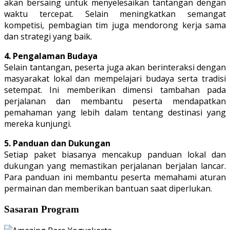
akan bersaing untuk menyelesaikan tantangan dengan
waktu tercepat. Selain meningkatkan semangat
kompetisi, pembagian tim juga mendorong kerja sama
dan strategi yang baik.
4. Pengalaman Budaya
Selain tantangan, peserta juga akan berinteraksi dengan
masyarakat lokal dan mempelajari budaya serta tradisi
setempat. Ini memberikan dimensi tambahan pada
perjalanan dan membantu peserta mendapatkan
pemahaman yang lebih dalam tentang destinasi yang
mereka kunjungi.
5. Panduan dan Dukungan
Setiap paket biasanya mencakup panduan lokal dan
dukungan yang memastikan perjalanan berjalan lancar.
Para panduan ini membantu peserta memahami aturan
permainan dan memberikan bantuan saat diperlukan.
Sasaran Program