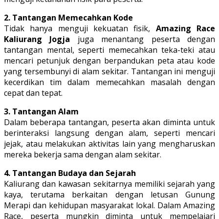
2. Tantangan Memecahkan Kode
Tidak hanya menguji kekuatan fisik,
Amazing Race
Kaliurang Jogja
juga menantang peserta dengan
tantangan mental, seperti memecahkan teka-teki atau
mencari petunjuk dengan berpandukan peta atau kode
yang tersembunyi di alam sekitar. Tantangan ini menguji
kecerdikan tim dalam memecahkan masalah dengan
cepat dan tepat.
3. Tantangan Alam
Dalam beberapa tantangan, peserta akan diminta untuk
berinteraksi langsung dengan alam, seperti mencari
jejak, atau melakukan aktivitas lain yang mengharuskan
mereka bekerja sama dengan alam sekitar.
4. Tantangan Budaya dan Sejarah
Kaliurang dan kawasan sekitarnya memiliki sejarah yang
kaya, terutama berkaitan dengan letusan Gunung
Merapi dan kehidupan masyarakat lokal. Dalam Amazing
Race, peserta mungkin diminta untuk mempelajari