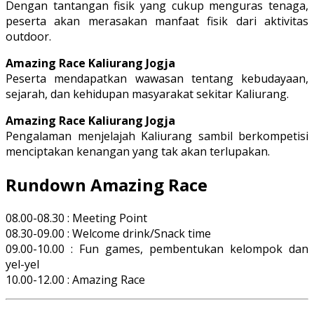
Dengan tantangan fisik yang cukup menguras tenaga,
peserta akan merasakan manfaat fisik dari aktivitas
outdoor.
Amazing Race Kaliurang Jogja
Peserta mendapatkan wawasan tentang kebudayaan,
sejarah, dan kehidupan masyarakat sekitar Kaliurang.
Amazing Race Kaliurang Jogja
Pengalaman menjelajah Kaliurang sambil berkompetisi
menciptakan kenangan yang tak akan terlupakan.
Rundown Amazing Race
08.00-08.30 : Meeting Point
08.30-09.00 : Welcome drink/Snack time
09.00-10.00 : Fun games, pembentukan kelompok dan
yel-yel
10.00-12.00 : Amazing Race