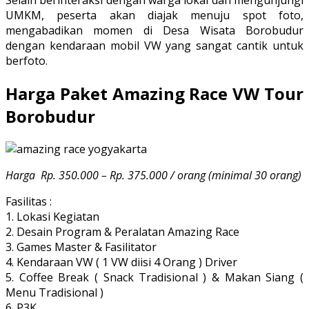
Selain berinteraksi dengan warga lokal dan mengunjungi
UMKM, peserta akan diajak menuju spot foto,
mengabadikan momen di Desa Wisata Borobudur
dengan kendaraan mobil VW yang sangat cantik untuk
berfoto.
Harga Paket Amazing Race VW Tour
Borobudur
Harga Rp. 350.000 – Rp. 375.000 / orang (minimal 30 orang)
Fasilitas :
1. Lokasi Kegiatan
2. Desain Program & Peralatan Amazing Race
3. Games Master & Fasilitator
4. Kendaraan VW ( 1 VW diisi 4 Orang ) Driver
5. Coffee Break ( Snack Tradisional ) & Makan Siang (
Menu Tradisional )
6. P3K