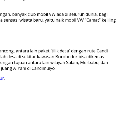
an, banyak club mobil VW ada di seluruh dunia, bagi
ensasi wisata baru, yaitu naik mobil VW “Camat” keliling
ng, antara lain paket `tilik desa` dengan rute Candi
ah desa di sekitar kawasan Borobudur bisa dikemas
 dengan tujuan antara lain wilayah Salam, Merbabu, dan
uang A. Yani di Candimulyo.
ur
.