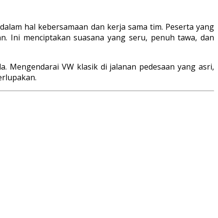
alam hal kebersamaan dan kerja sama tim. Peserta yang
n. Ini menciptakan suasana yang seru, penuh tawa, dan
. Mengendarai VW klasik di jalanan pedesaan yang asri,
erlupakan.