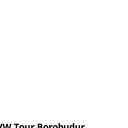
d Kaliurang, Jasa Trainer, Paintball, Rafting, Arung Jera
pat Outbound di Jogja : Jog
VW Tour Borobudur