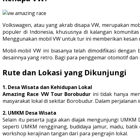
Volkswagen, atau yang akrab disapa VW, merupakan mobil
populer di Indonesia, khususnya di kalangan komunitas m
Menggunakan mobil VW untuk tur ini memberikan kesan n
Mobil-mobil VW ini biasanya telah dimodifikasi dengan
desainnya yang retro. Bagi para penggemar otomotif dan
Rute dan Lokasi yang Dikunjungi
1. Desa Wisata dan Kehidupan Lokal
Amazing Race VW Tour Borobudur
ini tidak hanya men
masyarakat lokal di sekitar Borobudur. Dalam perjalanan 
2. UMKM Desa Wisata
Selain itu peserta juga akan diajak mengunjungi UMKM 
seperti UMKM rengginang, budidaya jamur, madu, batik d
workshop kerajinan tangan dari para pengrajin lokal.