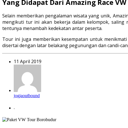
Yang Didapat Dari Amazing Race VW
Selain memberikan pengalaman wisata yang unik, Amazi
mengikuti tur ini akan bekerja dalam kelompok, salin
tentunya menambah kedekatan antar peserta.
Tour ini juga memberikan kesempatan untuk menikmati k
disertai dengan latar belakang pegunungan dan candi-cand
11 April 2019
jogjaoutbound
-