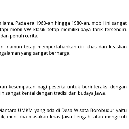
lama. Pada era 1960-an hingga 1980-an, mobil ini sangat
pi mobil VW klasik tetap memiliki daya tarik tersendiri.
dan penuh cerita.
kan, namun tetap mempertahankan ciri khas dan keaslian
engalaman yang sangat berharga.
ikan kesempatan bagi peserta untuk berinteraksi dengan
h sangat kental dengan tradisi dan budaya Jawa.
 Diantara UMKM yang ada di Desa Wisata Borobudur yaitu
batik, mencoba masakan khas Jawa Tengah, atau mengikuti