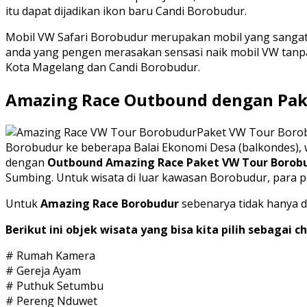
itu dapat dijadikan ikon baru Candi Borobudur.
Mobil VW Safari Borobudur merupakan mobil yang sangat l
anda yang pengen merasakan sensasi naik mobil VW tanpa 
Kota Magelang dan Candi Borobudur.
Amazing Race Outbound dengan Pak
Paket VW Tour Borobu
Borobudur ke beberapa Balai Ekonomi Desa (balkondes),
dengan
Outbound Amazing Race Paket VW Tour Borob
Sumbing. Untuk wisata di luar kawasan Borobudur, para pe
Untuk
Amazing Race Borobudur
sebenarya tidak hanya 
Berikut ini objek wisata yang bisa kita pilih sebagai 
# Rumah Kamera
# Gereja Ayam
# Puthuk Setumbu
# Pereng Nduwet