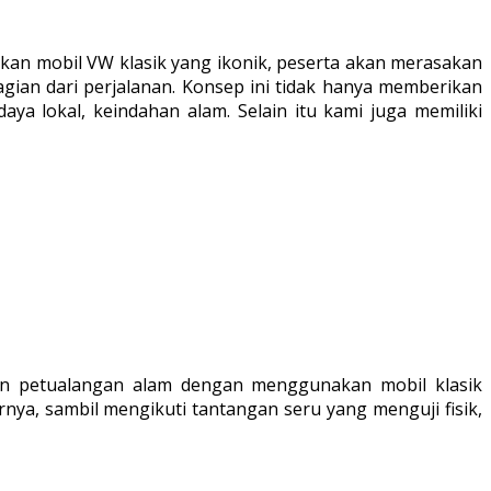
an mobil VW klasik yang ikonik, peserta akan merasakan
gian dari perjalanan. Konsep ini tidak hanya memberikan
a lokal, keindahan alam. Selain itu kami juga memiliki
n petualangan alam dengan menggunakan mobil klasik
nya, sambil mengikuti tantangan seru yang menguji fisik,