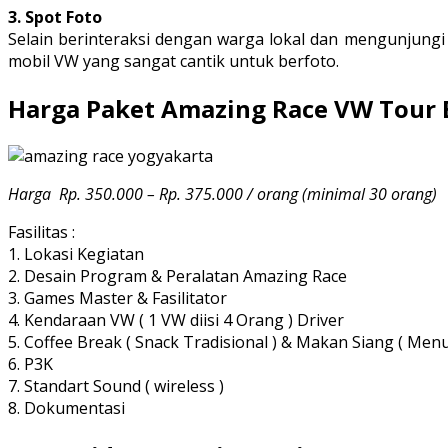
3. Spot Foto
Selain berinteraksi dengan warga lokal dan mengunjun
mobil VW yang sangat cantik untuk berfoto.
Harga Paket Amazing Race VW Tour
Harga Rp. 350.000 – Rp. 375.000 / orang (minimal 30 orang)
Fasilitas :
1. Lokasi Kegiatan
2. Desain Program & Peralatan Amazing Race
3. Games Master & Fasilitator
4. Kendaraan VW ( 1 VW diisi 4 Orang ) Driver
5. Coffee Break ( Snack Tradisional ) & Makan Siang ( Menu
6. P3K
7. Standart Sound ( wireless )
8. Dokumentasi