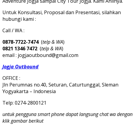
Adventure Jogja sampai City Tour Jogja. Kami Ahlinya.
Untuk Konsultasi, Proposal dan Presentasi, silahkan
hubungi kami :
Call / WA :
0878-7722-7474
(
telp & WA
)
0821 1346 7472
(
telp & WA
)
email : jogjaoutbound@gmail.com
Jogja Outbound
OFFICE :
Jln Perumnas no.40, Seturan, Caturtunggal, Sleman
Yogyakarta – Indonesia
Telp: 0274-2800121
untuk pengguna smart phone dapat langsung chat wa dengan
klik gambar berikut