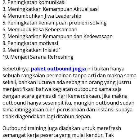
2. Peningkatan komunikasi
3. Meningkatkan Kemampuan Aktualisasi
4. Menumbuhkan Jiwa Leadership
5. Peningkatan kemampuan problem solving
6. Memupuk Rasa Kebersamaan
7. Meningkatkan Kemampuan dan Kedewasaan
8. Peningkatan motivasi
9. Meningkatkan Inisiatif
10. Menjadi Sarana Refreshing
Sebetulnya,
paket outbound jogja
ini bukan hanya
sebuah rangkaian permainan tanpa arti dan makna sama
sekali, bahkan lucunya ada sebagian orang yang justru
menjastifikasi bahwa kegiatan outbound sama saja
dengan acara games di hari kemerdekaan. Jika makna
outbound hanya sesempit itu, mungkin outbound sudah
lama ditinggalkan oleh perusahaan dan instansi supaya
tidak diagendakan lagi ditahun depan.
Outbound training juga diadakan untuk merefresh
semangat kerja peserta yang mulai kendur. Tak