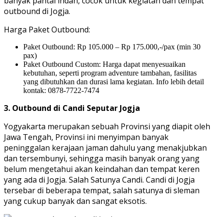
banyak pantai indah, cocok untuk kegiatan dan tempat
outbound di Jogja.
Harga Paket Outbound:
Paket Outbound: Rp 105.000 – Rp 175.000,-/pax (min 30
pax)
Paket Outbound Custom: Harga dapat menyesuaikan
kebutuhan, seperti program adventure tambahan, fasilitas
yang dibutuhkan dan durasi lama kegiatan. Info lebih detail
kontak: 0878-7722-7474
3. Outbound di Candi Seputar Jogja
Yogyakarta merupakan sebuah Provinsi yang diapit oleh
Jawa Tengah, Provinsi ini menyimpan banyak
peninggalan kerajaan jaman dahulu yang menakjubkan
dan tersembunyi, sehingga masih banyak orang yang
belum mengetahui akan keindahan dan tempat keren
yang ada di Jogja. Salah Satunya Candi. Candi di Jogja
tersebar di beberapa tempat, salah satunya di sleman
yang cukup banyak dan sangat eksotis.