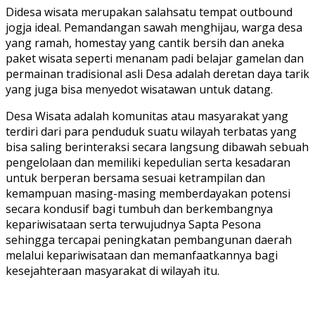
Didesa wisata merupakan salahsatu tempat outbound
jogja ideal. Pemandangan sawah menghijau, warga desa
yang ramah, homestay yang cantik bersih dan aneka
paket wisata seperti menanam padi belajar gamelan dan
permainan tradisional asli Desa adalah deretan daya tarik
yang juga bisa menyedot wisatawan untuk datang.
Desa Wisata adalah komunitas atau masyarakat yang
terdiri dari para penduduk suatu wilayah terbatas yang
bisa saling berinteraksi secara langsung dibawah sebuah
pengelolaan dan memiliki kepedulian serta kesadaran
untuk berperan bersama sesuai ketrampilan dan
kemampuan masing-masing memberdayakan potensi
secara kondusif bagi tumbuh dan berkembangnya
kepariwisataan serta terwujudnya Sapta Pesona
sehingga tercapai peningkatan pembangunan daerah
melalui kepariwisataan dan memanfaatkannya bagi
kesejahteraan masyarakat di wilayah itu.