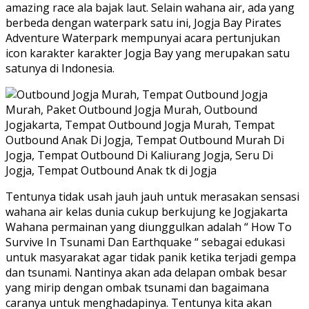
amazing race ala bajak laut. Selain wahana air, ada yang
berbeda dengan waterpark satu ini, Jogja Bay Pirates
Adventure Waterpark mempunyai acara pertunjukan
icon karakter karakter Jogja Bay yang merupakan satu
satunya di Indonesia.
Tentunya tidak usah jauh jauh untuk merasakan sensasi
wahana air kelas dunia cukup berkujung ke Jogjakarta
Wahana permainan yang diunggulkan adalah “ How To
Survive In Tsunami Dan Earthquake “ sebagai edukasi
untuk masyarakat agar tidak panik ketika terjadi gempa
dan tsunami. Nantinya akan ada delapan ombak besar
yang mirip dengan ombak tsunami dan bagaimana
caranya untuk menghadapinya. Tentunya kita akan