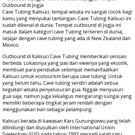
Cave Tubing Kalisuci, tempat wisata ini sangat cocok bagi
kamu yang menyukai tantangan. Cave Tubing Kalisuci ini
sudah dikenal di dunia. Tempat outbound di Jogja ini
masuk dalam kategori cave Tubing terkeren di dunia,
sejajar dengan cave tubing yang ada di New Zealand dan
Mexico.
Outbound di Kalisuci Cave Tubing memberikan sensasi
berbeda. Lokasinya yang pas dan viewnya yang eksotik,
membuat para penduduk setempat memanfaatkan
Kalisuci untuk ecotourism berupa cave tubing. Untuk
yang belum tahu, Cave tubing sendiri adalah sebua
kegiatan wisata penyelusuran gua. Nggak menyusuri
gua saja, namun juga sekaligus mengarungi sungai yang
memiliki beberapa tingkat jeram rendah dengan
menggunakan ban sebagai pelampung.
Kalisuci berada di kawasan Kars Gunungsewu yang telah
dilindungi dan diusulkan oleh International Union
Speleology (IUS) pada tahun 1993 menjadi salah satu