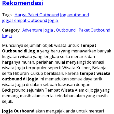
Rekomendasi
Tags :
Harga Paket Outbound Jogja
outbound
jogja
Tempat Outbound Jogja.
Category :
Adventure Jogja
,
Outbound
,
Paket Outbound
Jogja
Munculnya sejumlah objek wisata untuk
Tempat
Outbound di Jogja
yang baru yang menawarkan banyak
kegiatan wisata yang lengkap serta menarik dan
harganya murah, perlahan mulai menyaingi dominasi
wisata Jogja terpopuler seperti Wisata Kuliner, Belanja
serta Hiburan. Cukup beralasan, karena
tempat wisata
outbound di Jogja
ini memadukan semua daya tarik
wisata Jogja di dalam sebuah kawasan dengan
Background sejumlah Tempat Wisata Alam di Jogja yang
memang masih alami serta keindahan alam yang masih
sejuk.
Jogja Outbound
akan mengajak anda untuk mencari