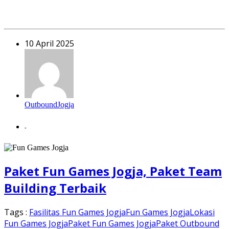
10 April 2025
OutboundJogja
-
Paket Fun Games Jogja, Paket Team
Building Terbaik
Tags :
Fasilitas Fun Games Jogja
Fun Games Jogja
Lokasi
Fun Games Jogja
Paket Fun Games Jogja
Paket Outbound