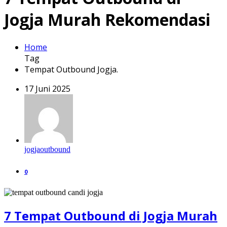
Jogja Murah Rekomendasi
Home
Tag
Tempat Outbound Jogja.
17 Juni 2025
jogjaoutbound
0
7 Tempat Outbound di Jogja Murah