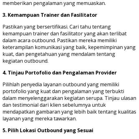
memberikan pengalaman yang memuaskan.
3. Kemampuan Trainer dan Fasilitator
Pastikan yang bersertifikasi. Cari tahu tentang
kemampuan trainer dan fasilitator yang akan terlibat
dalam acara outbound. Pastikan mereka memiliki
keterampilan komunikasi yang baik, kepemimpinan yang
kuat, dan pengetahuan yang mendalam tentang
kegiatan outbound.
4. Tinjau Portofolio dan Pengalaman Provider
Pilihlah penyedia layanan outbound yang memiliki
portofolio yang kuat dan pengalaman yang terbukti
dalam menyelenggarakan kegiatan serupa. Tinjau ulasan
dan testimonial dari klien sebelumnya untuk
mendapatkan gambaran yang lebih baik tentang kualitas
layanan yang mereka tawarkan.
5. Pilih Lokasi Outbound yang Sesuai