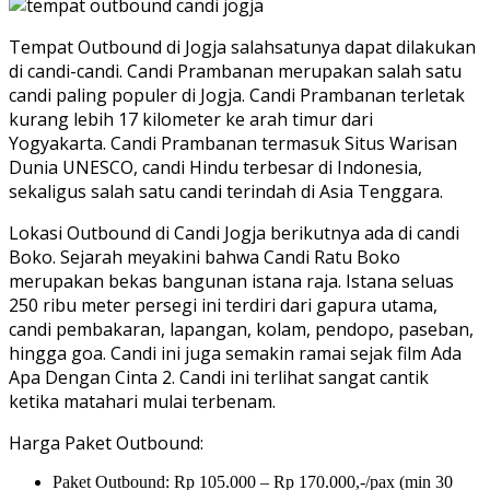
Tempat Outbound di Jogja salahsatunya dapat dilakukan
di candi-candi. Candi Prambanan merupakan salah satu
candi paling populer di Jogja. Candi Prambanan terletak
kurang lebih 17 kilometer ke arah timur dari
Yogyakarta. Candi Prambanan termasuk Situs Warisan
Dunia UNESCO, candi Hindu terbesar di Indonesia,
sekaligus salah satu candi terindah di Asia Tenggara.
Lokasi Outbound di Candi Jogja berikutnya ada di candi
Boko. Sejarah meyakini bahwa Candi Ratu Boko
merupakan bekas bangunan istana raja. Istana seluas
250 ribu meter persegi ini terdiri dari gapura utama,
candi pembakaran, lapangan, kolam, pendopo, paseban,
hingga goa. Candi ini juga semakin ramai sejak film Ada
Apa Dengan Cinta 2. Candi ini terlihat sangat cantik
ketika matahari mulai terbenam.
Harga Paket Outbound:
Paket Outbound: Rp 105.000 – Rp 170.000,-/pax (min 30