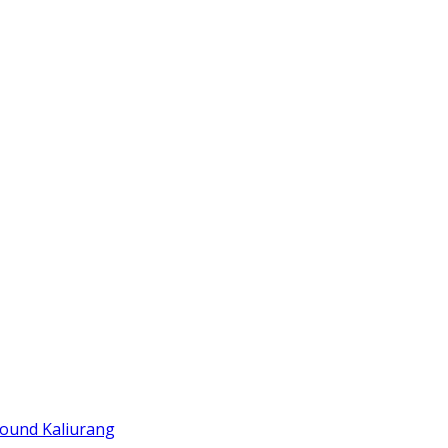
ound Kaliurang