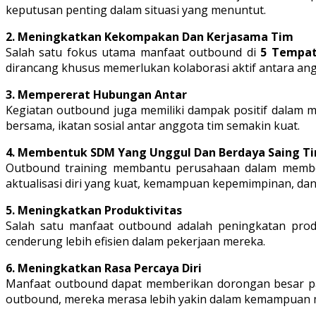
keputusan penting dalam situasi yang menuntut.
2. Meningkatkan Kekompakan Dan Kerjasama Tim
Salah satu fokus utama manfaat outbound di
5 Tempat
dirancang khusus memerlukan kolaborasi aktif antara an
3. Mempererat Hubungan Antar
Kegiatan outbound juga memiliki dampak positif dalam
bersama, ikatan sosial antar anggota tim semakin kuat.
4. Membentuk SDM Yang Unggul Dan Berdaya Saing Ti
Outbound training membantu perusahaan dalam membe
aktualisasi diri yang kuat, kemampuan kepemimpinan, dan
5. Meningkatkan Produktivitas
Salah satu manfaat outbound adalah peningkatan produ
cenderung lebih efisien dalam pekerjaan mereka.
6. Meningkatkan Rasa Percaya Diri
Manfaat outbound dapat memberikan dorongan besar pada
outbound, mereka merasa lebih yakin dalam kemampuan 