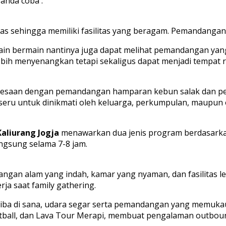
anda coba :
s sehingga memiliki fasilitas yang beragam. Pemandangan 
ain bermain nantinya juga dapat melihat pemandangan yang 
ebih menyenangkan tetapi sekaligus dapat menjadi tempat r
 pedesaan dengan pemandangan hamparan kebun salak dan p
eru untuk dinikmati oleh keluarga, perkumpulan, maupun o
aliurang Jogja
menawarkan dua jenis program berdasarkan
angsung selama 7-8 jam.
ngan alam yang indah, kamar yang nyaman, dan fasilitas le
ja saat family gathering.
 tiba di sana, udara segar serta pemandangan yang memu
paintball, dan Lava Tour Merapi, membuat pengalaman outbo