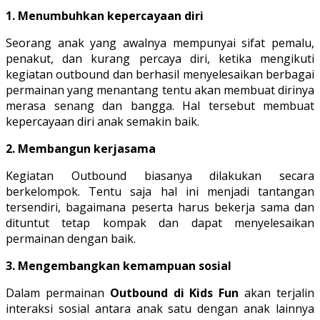
1. Menumbuhkan kepercayaan diri
Seorang anak yang awalnya mempunyai sifat pemalu,
penakut, dan kurang percaya diri, ketika mengikuti
kegiatan outbound dan berhasil menyelesaikan berbagai
permainan yang menantang tentu akan membuat dirinya
merasa senang dan bangga. Hal tersebut membuat
kepercayaan diri anak semakin baik.
2. Membangun kerjasama
Kegiatan Outbound biasanya dilakukan secara
berkelompok. Tentu saja hal ini menjadi tantangan
tersendiri, bagaimana peserta harus bekerja sama dan
dituntut tetap kompak dan dapat menyelesaikan
permainan dengan baik.
3. Mengembangkan kemampuan sosial
Dalam permainan
Outbound di Kids Fun
akan terjalin
interaksi sosial antara anak satu dengan anak lainnya