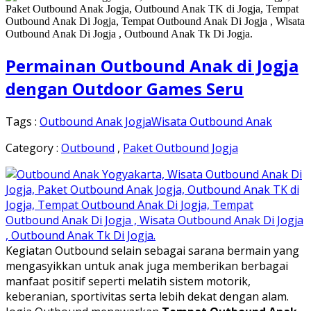
Permainan Outbound Anak di Jogja
dengan Outdoor Games Seru
Tags :
Outbound Anak Jogja
Wisata Outbound Anak
Category :
Outbound
,
Paket Outbound Jogja
Kegiatan Outbound selain sebagai sarana bermain yang
mengasyikkan untuk anak juga memberikan berbagai
manfaat positif seperti melatih sistem motorik,
keberanian, sportivitas serta lebih dekat dengan alam.