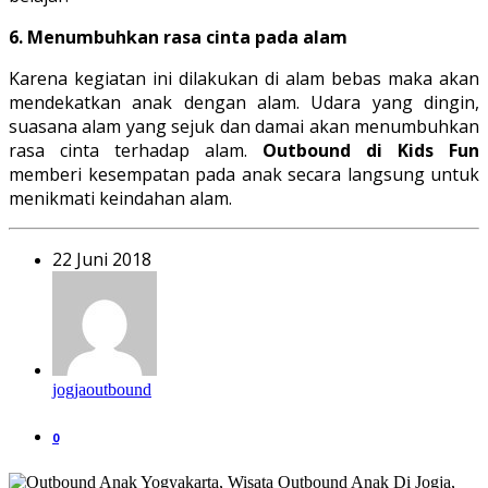
6. Menumbuhkan rasa cinta pada alam
Karena kegiatan ini dilakukan di alam bebas maka akan
mendekatkan anak dengan alam. Udara yang dingin,
suasana alam yang sejuk dan damai akan menumbuhkan
rasa cinta terhadap alam.
Outbound di Kids Fun
memberi kesempatan pada anak secara langsung untuk
menikmati keindahan alam.
22 Juni 2018
jogjaoutbound
0