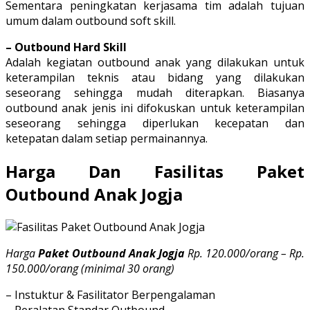
Sementara peningkatan kerjasama tim adalah tujuan
umum dalam outbound soft skill.
– Outbound Hard Skill
Adalah kegiatan outbound anak yang dilakukan untuk
keterampilan teknis atau bidang yang dilakukan
seseorang sehingga mudah diterapkan. Biasanya
outbound anak jenis ini difokuskan untuk keterampilan
seseorang sehingga diperlukan kecepatan dan
ketepatan dalam setiap permainannya.
Harga Dan Fasilitas Paket
Outbound Anak Jogja
Harga
Paket Outbound Anak Jogja
Rp. 120.000/orang –
Rp.
150.000/orang (minimal 30 orang)
– Instuktur & Fasilitator Berpengalaman