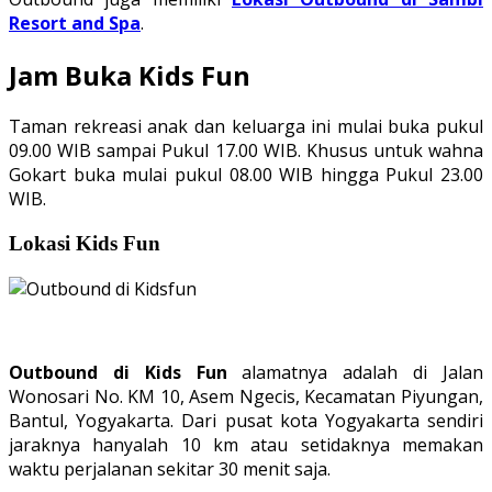
Resort and Spa
.
Jam Buka Kids Fun
Taman rekreasi anak dan keluarga ini mulai buka pukul
09.00 WIB sampai Pukul 17.00 WIB. Khusus untuk wahna
Gokart buka mulai pukul 08.00 WIB hingga Pukul 23.00
WIB.
Lokasi Kids Fun
Outbound di Kids Fun
alamatnya adalah di Jalan
Wonosari No. KM 10, Asem Ngecis, Kecamatan Piyungan,
Bantul, Yogyakarta. Dari pusat kota Yogyakarta sendiri
jaraknya hanyalah 10 km atau setidaknya memakan
waktu perjalanan sekitar 30 menit saja.