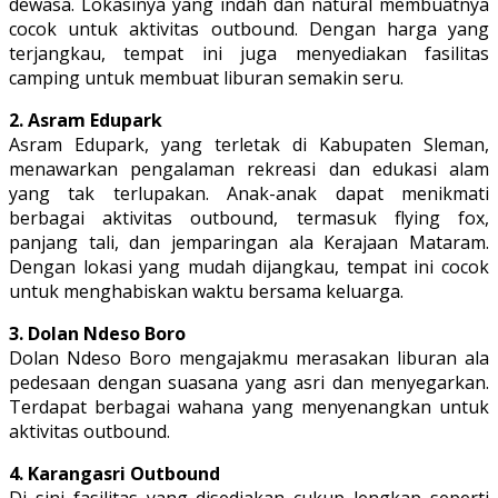
dewasa. Lokasinya yang indah dan natural membuatnya
cocok untuk aktivitas outbound. Dengan harga yang
terjangkau, tempat ini juga menyediakan fasilitas
camping untuk membuat liburan semakin seru.
2. Asram Edupark
Asram Edupark, yang terletak di Kabupaten Sleman,
menawarkan pengalaman rekreasi dan edukasi alam
yang tak terlupakan. Anak-anak dapat menikmati
berbagai aktivitas outbound, termasuk flying fox,
panjang tali, dan jemparingan ala Kerajaan Mataram.
Dengan lokasi yang mudah dijangkau, tempat ini cocok
untuk menghabiskan waktu bersama keluarga.
3. Dolan Ndeso Boro
Dolan Ndeso Boro mengajakmu merasakan liburan ala
pedesaan dengan suasana yang asri dan menyegarkan.
Terdapat berbagai wahana yang menyenangkan untuk
aktivitas outbound.
4. Karangasri Outbound