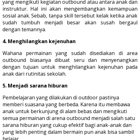
yang mengikuti kegiatan outbound atau antara anak dan
instruktur. Hal ini akan mengembangkan kemampuan
sosial anak. Sebab, tanpa skill tersebut kelak ketika anak
sudah tumbuh menjadi besar akan susah bergaul
dengan temannya.
4. Menghilangkan kejenuhan
Wahana permainan yang sudah disediakan di area
outbound biasanya dibuat seru dan menyenangkan
dengan tujuan untuk menghilangkan kejenuhan pada
anak dari rutinitas sekolah.
5. Menjadi sarana hiburan
Pembelajaran yang dilakukan di outdoor pastinya
memberi suasana yang berbeda. Karena itu membawa
anak untuk berkunjung di alam bebas dan mengikuti
semua permainan di arena outbound menjadi salah satu
sarana hiburan yang cukup efektif bagi anak-anak dan
yang lebih penting dalam bermain pun anak bisa sambil
belajar.