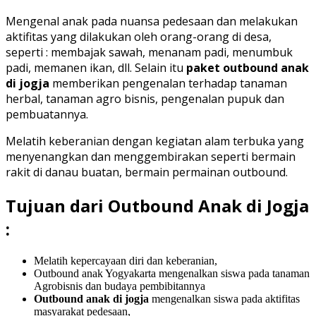
Mengenal anak pada nuansa pedesaan dan melakukan
aktifitas yang dilakukan oleh orang-orang di desa,
seperti : membajak sawah, menanam padi, menumbuk
padi, memanen ikan, dll. Selain itu
paket outbound anak
di jogja
memberikan pengenalan terhadap tanaman
herbal, tanaman agro bisnis, pengenalan pupuk dan
pembuatannya.
Melatih keberanian dengan kegiatan alam terbuka yang
menyenangkan dan menggembirakan seperti bermain
rakit di danau buatan, bermain permainan outbound.
Tujuan dari Outbound Anak di Jogja
:
Melatih kepercayaan diri dan keberanian,
Outbound anak Yogyakarta mengenalkan siswa pada tanaman
Agrobisnis dan budaya pembibitannya
Outbound anak di jogja
mengenalkan siswa pada aktifitas
masyarakat pedesaan,