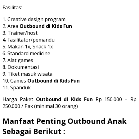
Fasilitas:
1. Creative design program
2. Area
Outbound di Kids Fun
3. Trainer/host
4. Fasilitator/pemandu
5. Makan 1x, Snack 1x
6. Standard medicine
7. Alat games
8. Dokumentasi
9. Tiket masuk wisata
10. Games
Outbound di Kids Fun
11. Spanduk
Harga Paket
Outbound di Kids Fun
Rp 150.000 – Rp
250.000 / Pax (minimal 30 orang)
Manfaat Penting Outbound Anak
Sebagai Berikut :