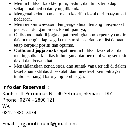
Menumbuhkan karakter jujur, peduli, dan tulus terhadap
setiap amal perbuatan yang dilakukan,
Mengenal keindahan alam dan kearifan lokal dari masyarakat
pedesaan,
Memberikan wawasan dan pengetahuan tentang masyarakat
pedesaan dengan proses kehidupannya,
Outbound anak di jogja dapat meningkatkan kepercayaan diri
dalam menghadapi segala macam situasi dan kondisi dengan
tetap berpikir positif dan optimis,
Outbound jogja anak
dapat menumbuhkan keakraban dan
meningkatkan kualitas hubungan antar personal yang semakin
dekat dan bersahabat,
Menghilangkan penat, stres, dan suntuk yang terjadi di dalam
keseharian aktifitas di sekolah dan merefresh kembali agar
timbul semangat baru yang lebih segar.
Info dan Reservasi :
Kantor : Jl. Perumnas No. 40 Seturan, Sleman – DIY
Phone : 0274 – 2800 121
WA :
0812 2880 7474
Email : jogjaoutbound@gmail.com