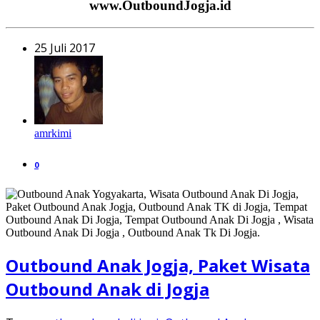
www.OutboundJogja.id
25 Juli 2017
amrkimi
0
Outbound Anak Jogja, Paket Wisata
Outbound Anak di Jogja