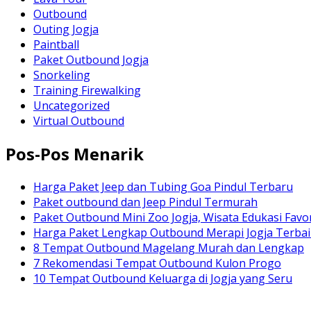
Outbound
Outing Jogja
Paintball
Paket Outbound Jogja
Snorkeling
Training Firewalking
Uncategorized
Virtual Outbound
Pos-Pos Menarik
Harga Paket Jeep dan Tubing Goa Pindul Terbaru
Paket outbound dan Jeep Pindul Termurah
Paket Outbound Mini Zoo Jogja, Wisata Edukasi Favor
Harga Paket Lengkap Outbound Merapi Jogja Terbai
8 Tempat Outbound Magelang Murah dan Lengkap
7 Rekomendasi Tempat Outbound Kulon Progo
10 Tempat Outbound Keluarga di Jogja yang Seru